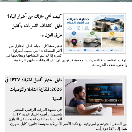
كيف تحمي منزلك من أضرار المياه؟
دليل اكتشاف التسربات وأفضل
طرق العزل...
تعتبر مشاكل المياه داخل المنازل من
أكثر المشكلات التي تسبب أضرارًا
كبيرة إذا لم يتم اكتشافها ومعالجتها في
الوقت المناسب، فالتسربات المخفية قد تؤدي إلى تلف الدهانات، ظهور الرطوبة
والعفن، ضعف الخرسانة،...
دليل اختيار أفضل اشتراك IPTV في
2026: المقارنة الشاملة والتوصيات
العملية
في مشهد الترفيه الرقمي المتغير
باستمرار، أصبح اختيار خدمة IPTV
المناسبة بمثابة رحلة بحث عن التوازن
بين السعر، الجودة، والموثوقية. مع تكبد الأسر الأمريكية متوسط فاتورة كابل شهري
يصل إلى 127 دولاراً،...