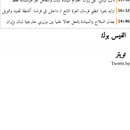
نائب لبناني: على إيران احترام سيادة لبنان والتعامل عبر مؤسساته فقط
تزايد نفوذ تنظيم فرسان العزة التابع لـ داعش في فرنسا: أنشطة تجنيد وتمويل
16:32
جدل السلاح والسيادة يشعل سجالا علنيا بين وزيري خارجية لبنان وإيران
14:46
الفيس بوك
تويتر
Tweets by