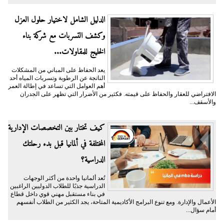
الدليل الشامل لاختيار حلول العزل
وكشف التسربات مع شركة بناء
الخليج للمقاولات...
يعد الحفاظ على المباني من المشكلات
الناتجة عن الرطوبة وتسربات المياه أحد
أهم العوامل التي تساعد في إطالة العمر
الافتراضي للعقار والحفاظ على قيمته. فكثير من الأضرار التي تظهر على الجدران
والأسقف...
كيف تختار بين التخصصات الإدارية
المختلفة في ألمانيا قبل بدء رحلتك
الدراسية؟
تُعد ألمانيا واحدة من أكثر الوجهات
الدراسية جذبًا للطلاب الدوليين الراغبين
في بناء مستقبل مهني قوي داخل قطاع
الأعمال والإدارة. ومع تنوع البرامج الأكاديمية المتاحة، يجد الكثير من الطلاب أنفسهم
أمام سؤال...