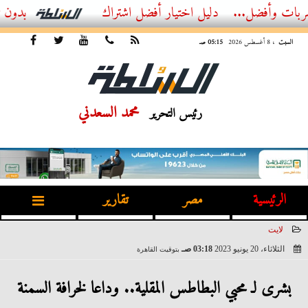
ل...
أفضل اشتراك IPTV بدون تقطيع 2026 – دليل المشاهد العصري
السبت
، 8 أغسطس 2026
05:15 صـ
محمد السعدني
رئيس التحرير
الرئيسية
مصر
تقارير
لايت
الثلاثاء، 20 يونيو 2023
03:18 صـ
بتوقيت القاهرة
2023-06-20 03:18:53
بشرى لـ محبي البطاطس المقلية.. وداعا لخرافة السمنة