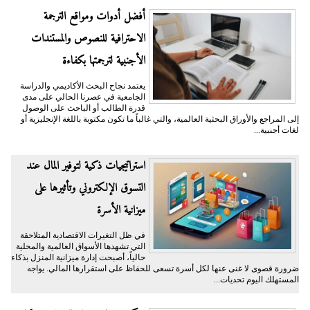
أفضل أدوات ومواقع الترجمة
الاحترافية للنصوص والمستندات
الأجنبية لترجمتها بكفاءة
يعتمد نجاح البحث الأكاديمي والدراسة
الجامعية في عصرنا الحالي على مدى
قدرة الطالب أو الباحث على الوصول
إلى المراجع والأوراق البحثية العالمية، والتي غالباً ما تكون مكتوبة باللغة الإنجليزية أو
لغات أجنبية...
​استراتيجيات ذكية لتوفير المال عند
التسوق الإلكتروني وتأثيرها على
ميزانية الأسرة
​في ظل التغيرات الاقتصادية المتلاحقة
التي تشهدها الأسواق العالمية والمحلية
حالياً، أصبحت إدارة ميزانية المنزل بذكاء
ضرورة قصوى لا غنى عنها لكل أسرة تسعى للحفاظ على استقرارها المالي. يواجه
المستهلك اليوم تحديات...