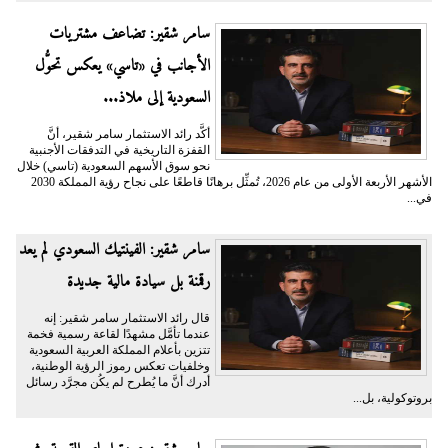
سامر شقير: تضاعف مشتريات
الأجانب في «تاسي» يعكس تحوُّل
السعودية إلى ملاذ...
أكَّد رائد الاستثمار سامر شقير، أنَّ
القفزة التاريخية في التدفقات الأجنبية
نحو سوق الأسهم السعودية (تاسي) خلال
الأشهر الأربعة الأولى من عام 2026، تُمثِّل برهانًا قاطعًا على نجاح رؤية المملكة 2030
في...
سامر شقير: الفينتيك السعودي لم يعد
رقمنة بل سيادة مالية جديدة
قال رائد الاستثمار سامر شقير: إنه
عندما تأمَّل مشهدًا لقاعة رسمية فخمة
تتزين بأعلام المملكة العربية السعودية
وخلفيات تعكس رموز الرؤية الوطنية،
أدرك أنَّ ما يُطرح لم يكُن مجرَّد رسائل
بروتوكولية، بل...