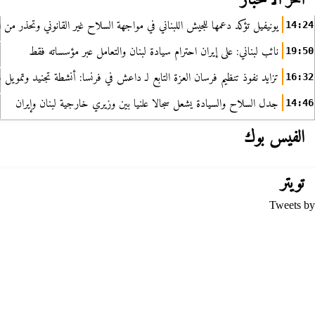
آخر الأخبار
يونيفيل تؤكد دعمها للجيش اللبناني في مواجهة السلاح غير القانوني وتحذر من ا
14:24
نائب لبناني: على إيران احترام سيادة لبنان والتعامل عبر مؤسساته فقط
19:50
تزايد نفوذ تنظيم فرسان العزة التابع لـ داعش في فرنسا: أنشطة تجنيد وتمويل
16:32
جدل السلاح والسيادة يشعل سجالا علنيا بين وزيري خارجية لبنان وإيران
14:46
الفيس بوك
تويتر
Tweets by