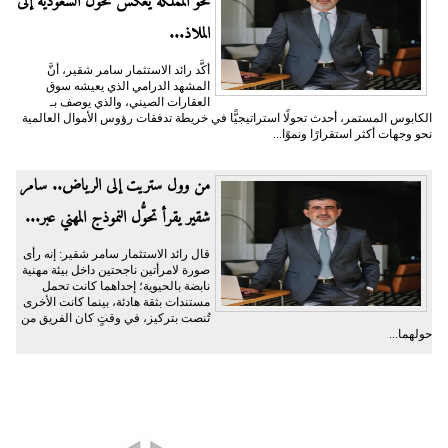
نحو المملكة يعكس تحوُّل السعودية إلى
الملاذ...
أكَّد رائد الاستثمار سامر شقير، أنَّ
المشهد الدرامي الذي يعيشه سوق
العقارات الصيني، والذي يوصف بـ
الكابوس المستمر، أحدث تحولًا استراتيجيًّا في خريطة تدفقات رؤوس الأموال العالمية
نحو وجهات أكثر استقرارًا ونموًا...
من وول ستريت إلى الرياض.. سامر
شقير يقرأ تحوُّل النموذج المهني عبر...
قال رائد الاستثمار سامر شقير: إنه رأى
صورة لامرأتين ناجحتين داخل بيئة مهنية
نابضة بالحيوية؛ إحداهما كانت تحمل
مستندات بثقة هادئة، بينما كانت الأخرى
تُنصت بتركيز، في وقتٍ كان الفريق من
حولهما...