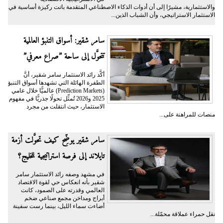
والاستثمارية، مشيرًا إلى أن أدوات الذكاء الاصطناعي المتقدمة باتت ركيزة أساسية في
الاستثمار الاستراتيجي، وأن الشباب الذين...
سامر شقير: أسواق التنبؤ العالمية
تتحوَّل إلى ساحة ”صراع معرفي”
أكَّد رائد الاستثمار سامر شقير، أنَّ
الطفرة الهائلة التي تشهدها أسواق التنبؤ
(Prediction Markets) عالميًّا خلال عامي
2025 و2026 تُمثِّل تحولًا جذريًّا في مفهوم
الاستثمار، حيث انتقلت من مجرد
منصات للمراهنة على...
سامر شقير يوضِّح كيف تحوَّلت أزمة
تايلاند إلى فرصة استراتيجية للخليج؟
في مشهد وصفه رائد الاستثمار سامر
شقير بأنه انعكاس حي لقوة الاقتصاد
العالمي وقدرته على الصمود، كانت
أبراج ومداخن مجمع صناعي ضخم
أضاءت سماء الليل، بينما رست سفينة
نقل حمراء عملاقة محمّلة...