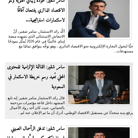
سامر شقير: عودة إيباي القوية ونمو
الاقتصاد الدائري يفتحان آفاقًا
لاستثمارات استراتيجية...
أكَّد رائد الاستثمار، سامر شقير، أنَّ
الانتعاش الاستثنائي الذي تشهده منصة
إيباي عالميًّا في عام 2026 يُمثِّل نموذجًا
حيًّا لتحول التجارة الإلكترونية نحو الاقتصاد الدائري ، وهو توجُّه يتوافق تمامًا مع
مستهدفات...
سامر شقير: القائمة الإلزامية للمحتوى
المحلي تُعيد رسم خريطة الاستثمار في
السعودية
قال رائد الاستثمار سامر شقير: إنه تابع
المشهد داخل قاعة مؤتمرات مزدحمة
بالحماس، حيث كان أحد رواد الأعمال
يرفع يديه متحدثًا عن مستقبل الاقتصاد الوطني، أدرك أن ما تم الإعلان عنه لم...
سامر شقير: تدفق الرأسمال الصيني