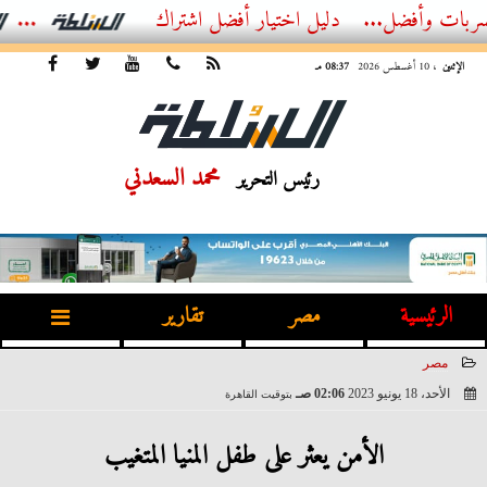
ضل...
الدليل الشامل لاختيار حلول العزل وكشف التسربات مع شركة بناء...
الإثنين
، 10 أغسطس 2026
08:37 مـ
محمد السعدني
رئيس التحرير
الرئيسية
مصر
تقارير
مصر
الأحد، 18 يونيو 2023
02:06 صـ
بتوقيت القاهرة
2023-06-18 02:06:12
الأمن يعثر على طفل المنيا المتغيب