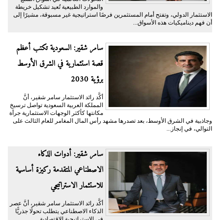
والموارد الطبيعية تُعيد تشكيل خريطة
الاستثمار الدولي، وتفتح أمام المستثمرين فرصًا استراتيجية غير مسبوقة، مشيرًا إلى
أن فهم ديناميكيات هذه الأسواق...
سامر شقير: السعودية تكتب أعظم
قصة استثمارية في الشرق الأوسط
برؤية 2030
أكَّد رائد الاستثمار سامر شقير، أنَّ
المملكة العربية السعودية تواصل ترسيخ
مكانتها كأكثر الوجهات الاستثمارية جرأة
وجاذبية في الشرق الأوسط، بعد تصدرها مشهد رأس المال المغامر للعام الثالث على
التوالي، في إنجاز...
سامر شقير: أدوات الذكاء
الاصطناعي المتقدمة ركيزة أساسية
للاستثمار الاستراتيجي
أكَّد رائد الاستثمار سامر شقير، أنَّ عصر
الذكاء الاصطناعي يتطلب تحولًا جذريًّا
في الاستراتيجية الاقتصادية