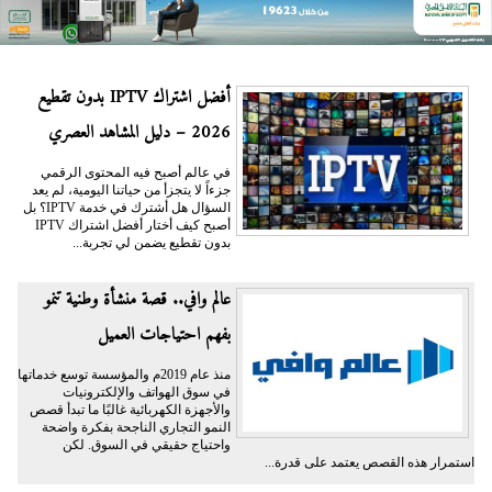
أفضل اشتراك IPTV بدون تقطيع
2026 – دليل المشاهد العصري
في عالم أصبح فيه المحتوى الرقمي
جزءاً لا يتجزأ من حياتنا اليومية، لم يعد
السؤال هل أشترك في خدمة IPTV؟ بل
أصبح كيف أختار أفضل اشتراك IPTV
بدون تقطيع يضمن لي تجربة...
عالم وافي.. قصة منشأة وطنية تنمو
بفهم احتياجات العميل
منذ عام 2019م والمؤسسة توسع خدماتها
في سوق الهواتف والإلكترونيات
والأجهزة الكهربائية غالبًا ما تبدأ قصص
النمو التجاري الناجحة بفكرة واضحة
واحتياج حقيقي في السوق. لكن
استمرار هذه القصص يعتمد على قدرة...