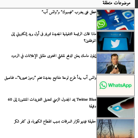
موضوعات متعلقة
عطل فنى يضرب “فيسبوك” و”واتس آب”
ماذا قالت الرئيسة التنفيذية الجديدة لتويتر فى أول بريد إلكتروني إلى
الموظفين؟
إيلون ماسك يعلن الدفع لمنشئي المحتوى مقابل الإعلانات في الردود
واتس آب يبدأ طرح لوحة مفاتيح جديدة تضم ”رموز تعبيرية”.. تفاصيل
Twitter Blue يمد الجدول الزمني لتعديل التغريدات المنشورة إلى 60
دقيقة
حقيقة فيديو تكرار السرقات بسبب انقطاع الكهرباء فى كفر شكر