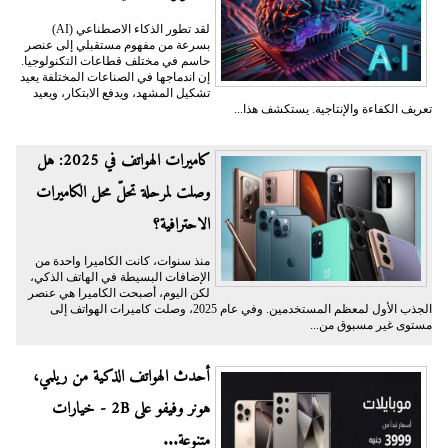
لقد تطور الذكاء الاصطناعي (AI)
بسرعة من مفهوم مستقبلي إلى عنصر
حاسم في مختلف قطاعات التكنولوجيا.
إن اندماجها في الصناعات المختلفة يعيد
تشكيل المشهد، ويدفع الابتكار، ويعيد
تعريف الكفاءة والإنتاجية. يستكشف هذا...
كاميرات الهواتف في 2025: هل
وصلت لمرحلة تحلّ محل الكاميرات
الاحترافية؟
منذ سنوات، كانت الكاميرا واحدة من
الإضافات البسيطة في الهاتف الذكي،
لكن اليوم، أصبحت الكاميرا هي عنصر
الجذب الأول لمعظم المستخدمين. وفي عام 2025، وصلت كاميرات الهواتف إلى
مستوى غير مسبوق من...
أحدث الهواتف الذكية من ريلمي،
هونر وفيفو على 2B - خيارات
متنوعة...