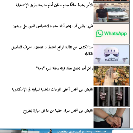
الأمن يضبط سائقًا صدم طفلين أمام مدرسة بطريق الإسماعيلية
تقرير: واتس آب يختبر أداة جديدة لاقتصاص الصور على ويندوز
ميتا تكشف عن نظارة الواقع المختلط Quest 3.. اعرف التفاصيل
الكاملة
رامز أمير يحتفل بعقد قرانه برفقة نسره ”رهبة”
القبض على شخص أخفى اللوحات المعدنية لسيارته في الإسكندرية
القبض على شخص سرق حقيبة من داخل سيارة بمطروح