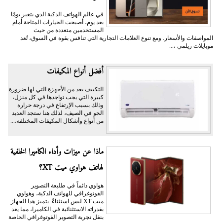
في عالم الهواتف الذكية الذي يتغير يومًا
بعد يوم، أصبحت الخيارات المتاحة أمام
المستخدمين متعددة من حيث
المواصفات والأسعار. ومع تنوع العلامات التجارية التي تنافس بقوة في السوق، تُعد
موبايلات ريلمي ،...
أفضل أنواع المكيفات
التكييف يعد من الأجهزة التي لها ضرورة
كبيرة التي يجب تواجدها في كل منزل،
وذلك بسبب الإرتفاع في درجة حرارة
الجو في الصيف، لذلك هنا ستجد العديد
من أنواع وأشكال المكيفات المختلفة،...
ماذا عن ميزات وأداء الكاميرا الخلفية
لهاتف هواوي ميت XT؟
هواوي دائماً في طليعة التصوير
الفوتوغرافي للهواتف الذكية، وهواوي
ميت XT ليس استثناءً. يتميز هذا الجهاز
بقدراته الاستثنائية في الكاميرا، مما يعد
بنقل تجربة التصوير الفوتوغرافي الخاصة