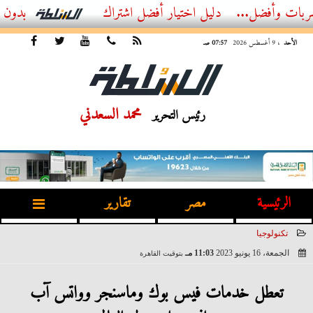
ل...
أفضل اشتراك IPTV بدون تقطيع 2026 – دليل المشاهد العصري
الأحد
، 9 أغسطس 2026
07:57 صـ
محمد السعدني
رئيس التحرير
الرئيسية
مصر
تقارير
تكنولوجيا
الجمعة، 16 يونيو 2023
11:03 مـ
بتوقيت القاهرة
2023-06-16 23:03:42
تعطل خدمات فيس بوك وماسنجر وواتس آب