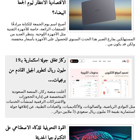
الاقتصادية الانتظار ليوم الجمعة
البيضاء؟
أصبح اسم يوم الجمعة للكتابة مرادفًا
للصفقات الرائعة، خاصة للأجهزة التقنية
مثل الأجهزة اللوحية. ينتظر العديد من
المستهلكين بفارغ الصبر هذا الحدث السنوي للحصول على الأجهزة بأسعار مخفضة،
ولكن قد يكون من...
ركاز تغلق جولة استثمارية بـ19
مليون ريال لتطوير الجيل القادم من
برمجيات...
أعلنت منصة ركاز، المنصة السعودية
المتخصصة في إدارة الحجوزات
والاشتراكات الرقمية لمنشآت الخدمات
مثل النوادي الرياضية، والصالونات، والأكاديميات، والعيادات الطبية، عن إغلاقها جولة
استثمارية بقيمة 19 مليون ريال سعودي (5 ملايين دولار...
القوة التحويلية للذكاء الاصطناعي على
التكنولوجيا الحديثة