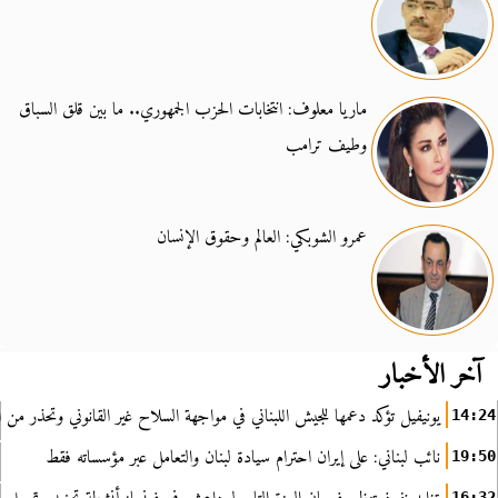
ماريا معلوف: انتخابات الحزب الجمهوري.. ما بين قلق السباق
وطيف ترامب
عمرو الشوبكي: العالم وحقوق الإنسان
آخر الأخبار
يونيفيل تؤكد دعمها للجيش اللبناني في مواجهة السلاح غير القانوني وتحذر من ا
14:24
نائب لبناني: على إيران احترام سيادة لبنان والتعامل عبر مؤسساته فقط
19:50
16:32