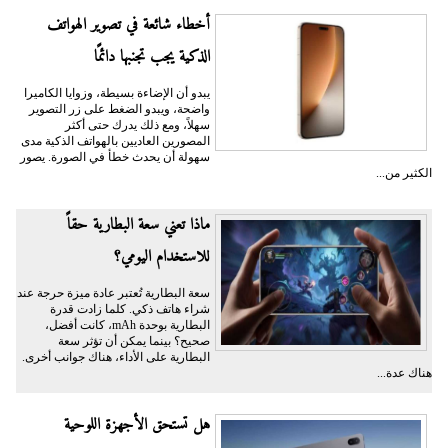
أخطاء شائعة في تصوير الهواتف
الذكية يجب تجنبها دائمًا
يبدو أن الإضاءة بسيطة، وزوايا الكاميرا
واضحة، ويبدو الضغط على زر التصوير
سهلاً، ومع ذلك يدرك حتى أكثر
المصورين العاديين بالهواتف الذكية مدى
سهولة أن يحدث خطأ في الصورة. يصور
الكثير من...
ماذا تعني سعة البطارية حقاً
للاستخدام اليومي؟
سعة البطارية تُعتبر عادة ميزة حرجة عند
شراء هاتف ذكي. كلما زادت قدرة
البطارية بوحدة mAh، كانت أفضل،
صحيح؟ بينما يمكن أن تؤثر سعة
البطارية على الأداء، هناك جوانب أخرى.
هناك عدة...
هل تستحق الأجهزة اللوحية