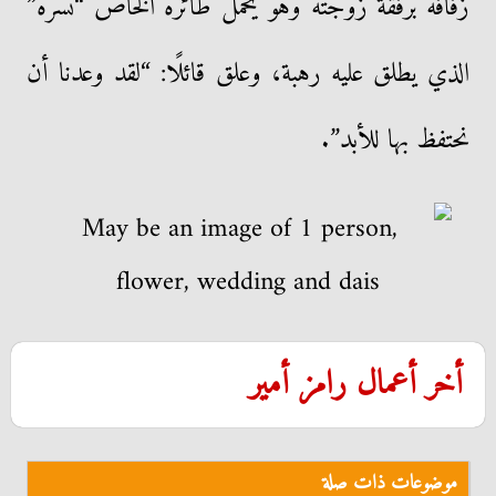
زفافه برفقة زوجته وهو يحمل طائره الخاص “نسره”
الذي يطلق عليه رهبة، وعلق قائلًا: “لقد وعدنا أن
نحتفظ بها للأبد”.
أخر أعمال رامز أمير
موضوعات ذات صلة