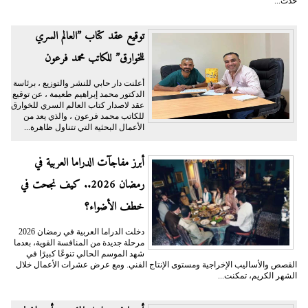
حدث...
توقيع عقد كتاب ”العالم السري
للخوارق” للكاتب محمد فرعون
أعلنت دار حابي للنشر والتوزيع ، برئاسة
الدكتور محمد إبراهيم طعيمة ، عن توقيع
عقد لاصدار كتاب العالم السري للخوارق
للكاتب محمد فرعون ، والذي يعد من
الأعمال البحثية التي تتناول ظاهرة...
أبرز مفاجآت الدراما العربية في
رمضان 2026.. كيف نجحت في
خطف الأضواء؟
دخلت الدراما العربية في رمضان 2026
مرحلة جديدة من المنافسة القوية، بعدما
شهد الموسم الحالي تنوعًا كبيرًا في
القصص والأساليب الإخراجية ومستوى الإنتاج الفني. ومع عرض عشرات الأعمال خلال
الشهر الكريم، تمكنت...