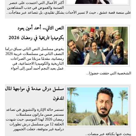
أكثر الأعمال التي اعتمدت على عنصر
الصدمة والغموض في جذب المشاهدين
على منصة قصة عشق ، حيث لا تسير الأحداث بشكل تقليدي، بل تتصاعد عبر مفاجآت...
النص التاني.. أحمد أمين يعود
بكوميديا تاريخية في رمضان 2026
يخوض مسلسل النص التاني سباق دراما
النصف الثاني من مسلسلات عربية 2026
رمضانية، مقدمًا مزيجًا من الصراعات
التاريخية والكوميديا الاجتماعية، في
عمل يعيد النجم أحمد أمين إلى أجواء
الشخصية التي حققت حضورًا...
مسلسل درش صدمة في مواجهة المال
المدفون
تستمر حالة الإثارة والتشويق في تصاعد
مستمر ضمن ماراثون مسلسلات
رمضان 2026 لهذا الموسم، حيث شهدت
الحلقة 12 من مسلسل درش تطورات
درامية غير متوقعة، جعلت الجمهور
يبحث عنها بكثافة عبر منصات...