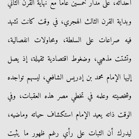
أحداثه، على مدار خمسين عامًا مع نهاية القرن الثاني
وبداية القرن الثالث الهجري، في وقت كانت تشهد
فيه صراعات على السلطة، ومحاولات انفصالية،
وتشتت مذهبي، وضغوط اقتصادية ثقيلة، إذ يصل
إليها الإمام محمد بن إدريس الشافعي، ليسهم تواجده
وشخصيته وعلمه في تخطي مصر هذه العقبات، وفي
الوقت ذاته يعيد الإمام استكشاف حياته وماضيه،
ليدرك أن الثبات على رأي رغم ظهور ما يثبت