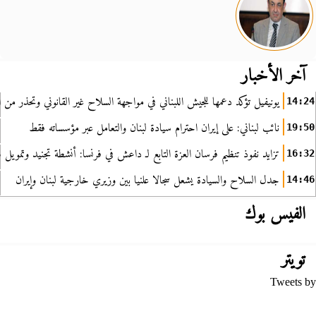
آخر الأخبار
يونيفيل تؤكد دعمها للجيش اللبناني في مواجهة السلاح غير القانوني وتحذر من ا
14:24
نائب لبناني: على إيران احترام سيادة لبنان والتعامل عبر مؤسساته فقط
19:50
تزايد نفوذ تنظيم فرسان العزة التابع لـ داعش في فرنسا: أنشطة تجنيد وتمويل
16:32
جدل السلاح والسيادة يشعل سجالا علنيا بين وزيري خارجية لبنان وإيران
14:46
الفيس بوك
تويتر
Tweets by