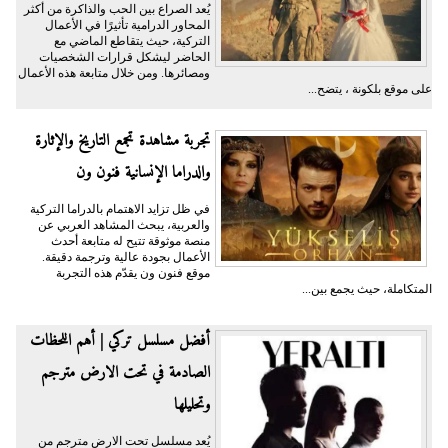
يُعد الصراع بين الحب والذاكرة من أكثر
المحاور الدرامية تأثيرًا في الأعمال
التركية، حيث يتقاطع الماضي مع
الحاضر ليشكل قرارات الشخصيات
ومصائرها. ومن خلال متابعة هذه الأعمال
على موقع بلكونة ، يتضح...
تجربة مشاهدة تجمع التاريخ والإثارة
والدراما الإنسانية فنون ون
في ظل تزايد الاهتمام بالدراما التركية
والعربية، يبحث المشاهد العربي عن
منصة موثوقة تتيح له متابعة أحدث
الأعمال بجودة عالية وترجمة دقيقة.
موقع فنون ون يقدّم هذه التجربة
المتكاملة، حيث يجمع بين...
أفضل مسلسل تركي | أهم اللحظات
الصادمة في تحت الارض مترجم
وتحليلها
يُعد مسلسل تحت الارض مترجم من