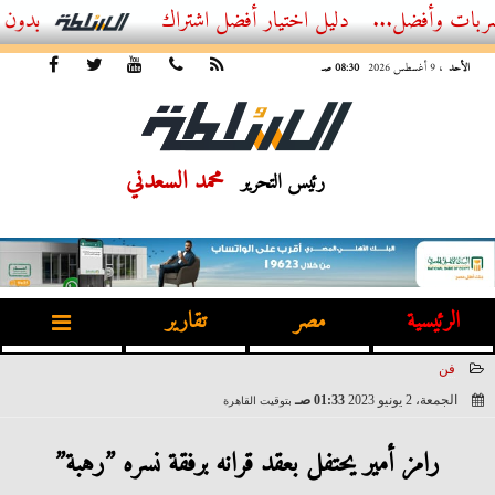
...
أفضل اشتراك IPTV بدون تقطيع 2026 – دليل المشاهد العصري
الأحد
، 9 أغسطس 2026
08:30 صـ
محمد السعدني
رئيس التحرير
الرئيسية
مصر
تقارير
فن
الجمعة، 2 يونيو 2023
01:33 صـ
بتوقيت القاهرة
2023-06-02 01:33:29
رامز أمير يحتفل بعقد قرانه برفقة نسره ”رهبة”