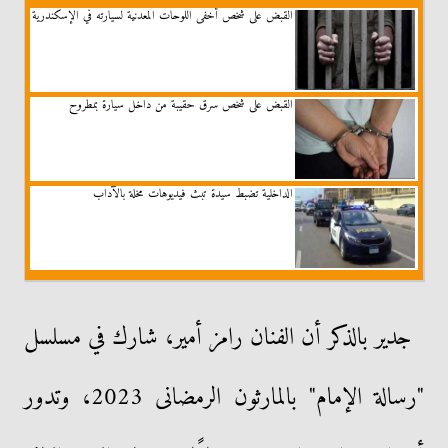
القبض على شخص أخفى اللوحات المعدنية لسيارته في الإسكندرية
القبض على شخص سرق حقيبة من داخل سيارة بمطروح
الداخلية تضبط سيدة تبث فيديوهات مخلة بالآداب
جدير بالذكر أن الفنان رامز أمير، شارك في مسلسل
"رسالة الإمام" بالمارثون الرمضانى 2023، وتدور