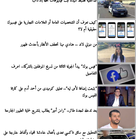
الداخلية تضبط سيدة تبث فيديوهات مخلة بالآداب
كيف تعرف أن الشخصيات العامة أو العلامات التجارية على فيسبوك
حقيقية أم لا؟
من ديزني لاند .. هنادي مهنا تخطف الأنظار بأحدث ظهور
”فيس بوك” يبدأ الجولة الثالثة من تسريح الموظفين بالشركة.. اعرف
التفاصيل
”بتبعت إضافة لأمى ليه”.. تعليق كوميدى من أحمد أدم على كارثة
الفيس بوك
بعد تدخله لنجدة طائر.. ”رامز أمير” يطالب بتشريع لحماية الطيور الجارحة
التحقيق مع سائق تاكسي تعدى بأفعال خادشة للحياء وألفاظ خارجة على