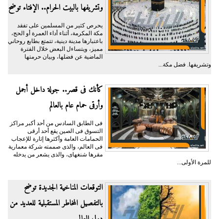
وتشريفها بالبيت الحرام.. الإفتاء توضح
يحرص كثير من المسلمين على تفقد
مكة المكرمة، أثناء أداء العمرة أو الحج،
باعتبارها مدينة دينية، تتمتع بطابع روحاني
مميز، ويتساءل البعض خلال الفترة
الماضية عن فضلها، وبيان حرمتها
وتشريفها. فضل مكة...
كأنك فى قصر.. جولة داخل أجمل
وأرقى حمام عام بالعالم
فى الطابق السادس من أحد أكبر مراكز
التسوق فى الصين يقع أحد أرقى
الحمامات العامة وأكثرها إثارة للإعجاب
فى العالم، والذى صممته شركة معمارية
مقرها شنغهاى، والذى يشعر من يدخله
للمرة الأولى...
التوقعات المناخية الجديدة توضح
بالتفصيل المخاطر المستقبلية للعديد من