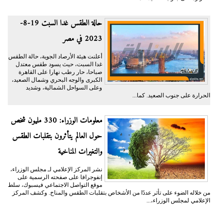
حالة الطقس غدا السبت 19-8-
2023 في مصر
أعلنت هيئة الأرصاد الجوية، حالة الطقس
غدا السبت، حيث يسود طقس معتدل
صباحا، حار رطب نهارا على القاهرة
الكبرى والوجه البحري وشمال الصعيد،
وعلى السواحل الشمالية، وشديد
الحرارة على جنوب الصعيد. كما...
معلومات الوزراء: 330 مليون شخص
حول العالم يتأثرون بتقلبات الطقس
والتغيرات المناخية
نشر المركز الإعلامي لـ مجلس الوزراء،
إنفوجرافا على صفحته الرسمية على
موقع التواصل الاجتماعي فيسبوك، سلط
من خلاله الضوء على تأثر عددًا من الأشخاص بتقلبات الطقس والمناخ. وكشف المركز
الإعلامي لمجلس الوزراء،...