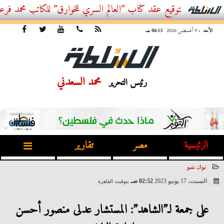
توقيع عقد كتاب ”العالم السري للخوارق” للكاتب محمد فرعون
الأحد
، 9 أغسطس 2026
06:13 صـ
محمد السعدني
رئيس التحرير
الرئيسية
مصر
تقارير
توك شو
السبت، 17 يونيو 2023
02:52 صـ
بتوقيت القاهرة
2023-06-17 02:52:51
على جمعة لـ”الشاهد”: المستشار عدلى منصور أحسن