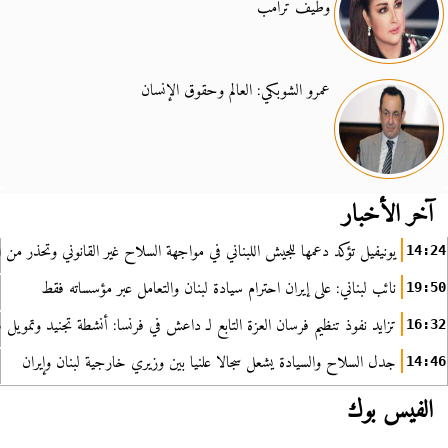
وطيف ترامب
عمرو الشوبكي: العالم وحقوق الإنسان
آخر الأخبار
يونيفيل تؤكد دعمها للجيش اللبناني في مواجهة السلاح غير القانوني وتحذر من ا
14:24
نائب لبناني: على إيران احترام سيادة لبنان والتعامل عبر مؤسساته فقط
19:50
تزايد نفوذ تنظيم فرسان العزة التابع لـ داعش في فرنسا: أنشطة تجنيد وتمويل
16:32
جدل السلاح والسيادة يشعل سجالا علنيا بين وزيري خارجية لبنان وإيران
14:46
الفيس بوك