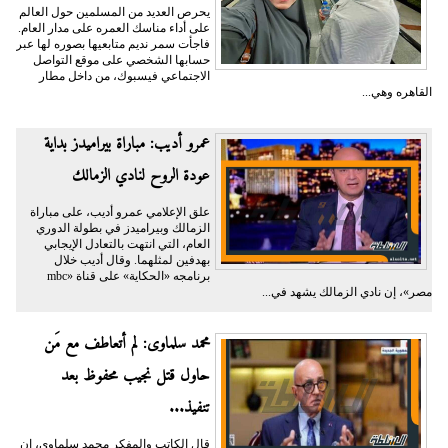
يحرص العديد من المسلمين حول العالم
على أداء مناسك العمره على مدار العام.
فاجأت سمر نديم متابعيها بصوره لها عبر
حسابها الشخصي على موقع التواصل
الاجتماعي فيسبوك، من داخل مطار
القاهره وهي...
عمرو أديب: مباراة بيراميدز بداية
عودة الروح لنادي الزمالك
علق الإعلامي عمرو أديب، على مباراة
الزمالك وبيراميدز في بطولة الدوري
العام، التي انتهت بالتعادل الإيجابي
بهدفين لمثلهما. وقال أديب خلال
برنامجه «الحكاية» على قناة «mbc
مصر»، إن نادي الزمالك يشهد في...
محمد سلماوى: لم أتعاطف مع مَن
حاول قتل نجيب محفوظ بعد
تنفيذ...
قال الكاتب والمفكر محمد سلماوي، إن