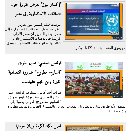
”إكسترا نيوز” تعرض تقريرا حول
التدفقات الاستثمارية إلى مصر
عرضت قناة إكسترا نيوز تقريرا
تليفزيونيا حول التدفقات الاستثمارية إلى
مصر، وذكر التقرير أن مصر الأولى
أفريقيا فى تدفقات الاستثمار خلال
2022، وارتفاع تدفقات الاستثمار بمعدل
نمو يفوق الضعف بنسبة 122%. وذكر...
الرئيس السيسي: تطوير طريق
”السلوم- مطروح” ضرورة اقتصادية
كبيرة ومن المهم تنفيذه...
طالب أحد أهالي السلوم، الرئيس عبد
الفتاح السيسي بضرورة تطوير طريق
(السلوم- مطروح) الدولي وصولا إلى
المنفذ، لأنه طريق دولي يربط دول المغرب العربي بالمشرق العربي، ولم يتم تطويره
منذ عام 2018....
فضل مكة المكرمة وبيان حرمتها