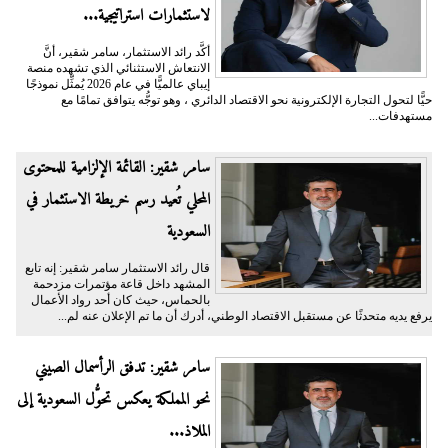
لاستثمارات استراتيجية...
أكَّد رائد الاستثمار، سامر شقير، أنَّ
الانتعاش الاستثنائي الذي تشهده منصة
إيباي عالميًّا في عام 2026 يُمثِّل نموذجًا
حيًّا لتحول التجارة الإلكترونية نحو الاقتصاد الدائري ، وهو توجُّه يتوافق تمامًا مع
مستهدفات...
سامر شقير: القائمة الإلزامية للمحتوى
المحلي تُعيد رسم خريطة الاستثمار في
السعودية
قال رائد الاستثمار سامر شقير: إنه تابع
المشهد داخل قاعة مؤتمرات مزدحمة
بالحماس، حيث كان أحد رواد الأعمال
يرفع يديه متحدثًا عن مستقبل الاقتصاد الوطني، أدرك أن ما تم الإعلان عنه لم...
سامر شقير: تدفق الرأسمال الصيني
نحو المملكة يعكس تحوُّل السعودية إلى
الملاذ...