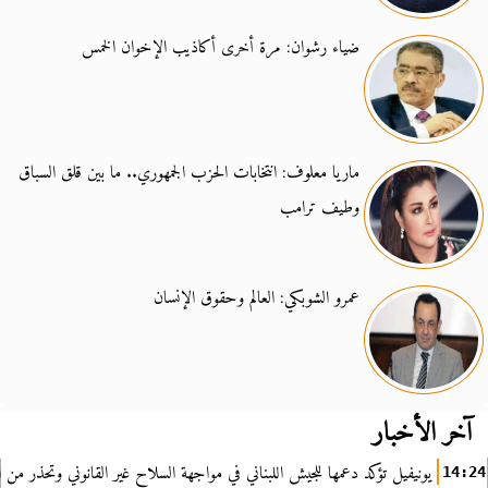
ضياء رشوان: مرة أخرى أكاذيب الإخوان الخمس
ماريا معلوف: انتخابات الحزب الجمهوري.. ما بين قلق السباق
وطيف ترامب
عمرو الشوبكي: العالم وحقوق الإنسان
آخر الأخبار
يونيفيل تؤكد دعمها للجيش اللبناني في مواجهة السلاح غير القانوني وتحذر من ا
14:24