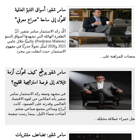
سامر شقير: أسواق التنبؤ العالمية
تتحوَّل إلى ساحة ”صراع معرفي”
أكَّد رائد الاستثمار سامر شقير، أنَّ
الطفرة الهائلة التي تشهدها أسواق التنبؤ
(Prediction Markets) عالميًّا خلال عامي
2025 و2026 تُمثِّل تحولًا جذريًّا في مفهوم
الاستثمار، حيث انتقلت من مجرد
منصات للمراهنة على...
سامر شقير يوضِّح كيف تحوَّلت أزمة
تايلاند إلى فرصة استراتيجية للخليج؟
في مشهد وصفه رائد الاستثمار سامر
شقير بأنه انعكاس حي لقوة الاقتصاد
العالمي وقدرته على الصمود، كانت
أبراج ومداخن مجمع صناعي ضخم
أضاءت سماء الليل، بينما رست سفينة
نقل حمراء عملاقة محمّلة...
سامر شقير: تضاعف مشتريات