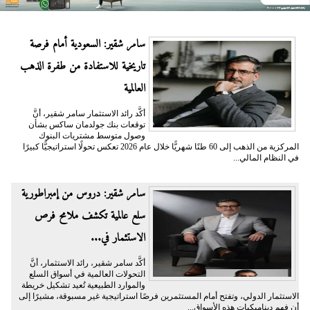
سامر شقير: السعودية أمام فرصة
تاريخية للاستفادة من طفرة الذهب
العالمية
أكَّد رائد الاستثمار سامر شقير، أنَّ
توقعات بنك جولدمان ساكس بشأن
وصول متوسط مشتريات البنوك
المركزية من الذهب إلى 60 طنًا شهريًّا خلال عام 2026 تعكس تحولًا استراتيجيًّا كبيرًا
في النظام المالي...
سامر شقير: دروس من إمبراطورية
سلع عالمية تكشف ملامح فرص
الاستثمار في...
أكَّد سامر شقير، رائد الاستثمار، أنَّ
التحولات العالمية في أسواق السلع
والموارد الطبيعية تُعيد تشكيل خريطة
الاستثمار الدولي، وتفتح أمام المستثمرين فرصًا استراتيجية غير مسبوقة، مشيرًا إلى
أن فهم ديناميكيات هذه الأسواق...