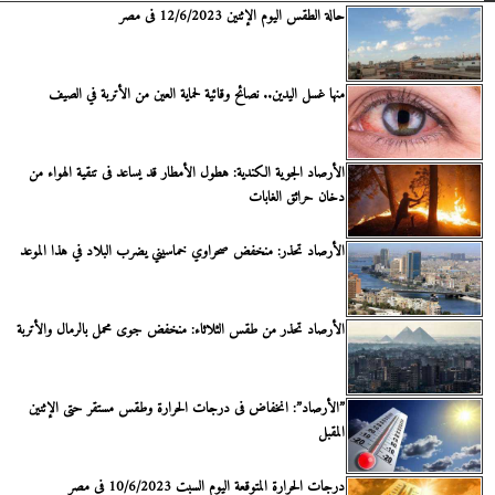
حالة الطقس اليوم الإثنين 12/6/2023 فى مصر
منها غسل اليدين.. نصائح وقائية لحماية العين من الأتربة في الصيف
الأرصاد الجوية الكندية: هطول الأمطار قد يساعد فى تنقية الهواء من
دخان حرائق الغابات
الأرصاد تحذر: منخفض صحراوي خماسيني يضرب البلاد في هذا الموعد
الأرصاد تحذر من طقس الثلاثاء: منخفض جوى محمل بالرمال والأتربة
”الأرصاد”: انخفاض فى درجات الحرارة وطقس مستقر حتى الإثنين
المقبل
درجات الحرارة المتوقعة اليوم السبت 10/6/2023 فى مصر