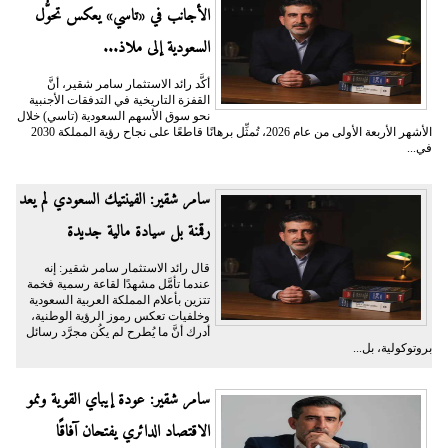
الأجانب في «تاسي» يعكس تحوُّل
السعودية إلى ملاذ...
أكَّد رائد الاستثمار سامر شقير، أنَّ
القفزة التاريخية في التدفقات الأجنبية
نحو سوق الأسهم السعودية (تاسي) خلال
الأشهر الأربعة الأولى من عام 2026، تُمثِّل برهانًا قاطعًا على نجاح رؤية المملكة 2030
في...
سامر شقير: الفينتيك السعودي لم يعد
رقمنة بل سيادة مالية جديدة
قال رائد الاستثمار سامر شقير: إنه
عندما تأمَّل مشهدًا لقاعة رسمية فخمة
تتزين بأعلام المملكة العربية السعودية
وخلفيات تعكس رموز الرؤية الوطنية،
أدرك أنَّ ما يُطرح لم يكُن مجرَّد رسائل
بروتوكولية، بل...
سامر شقير: عودة إيباي القوية ونمو
الاقتصاد الدائري يفتحان آفاقًا