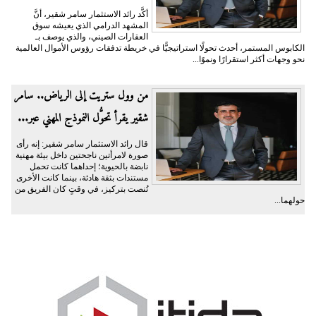
أكَّد رائد الاستثمار سامر شقير، أنَّ
المشهد الدرامي الذي يعيشه سوق
العقارات الصيني، والذي يوصف بـ
الكابوس المستمر، أحدث تحولًا استراتيجيًّا في خريطة تدفقات رؤوس الأموال العالمية
نحو وجهات أكثر استقرارًا ونموًا...
من وول ستريت إلى الرياض.. سامر
شقير يقرأ تحوُّل النموذج المهني عبر...
قال رائد الاستثمار سامر شقير: إنه رأى
صورة لامرأتين ناجحتين داخل بيئة مهنية
نابضة بالحيوية؛ إحداهما كانت تحمل
مستندات بثقة هادئة، بينما كانت الأخرى
تُنصت بتركيز، في وقتٍ كان الفريق من
حولهما...