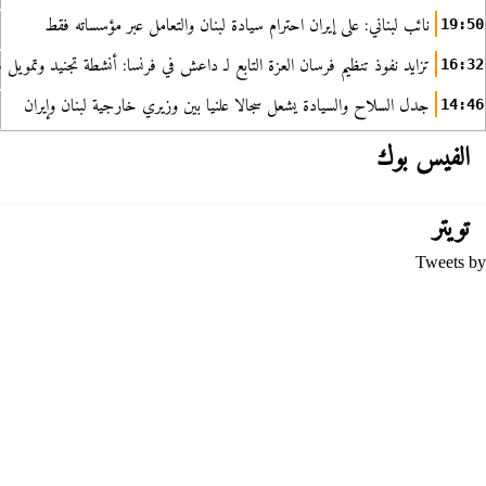
نائب لبناني: على إيران احترام سيادة لبنان والتعامل عبر مؤسساته فقط
19:50
تزايد نفوذ تنظيم فرسان العزة التابع لـ داعش في فرنسا: أنشطة تجنيد وتمويل
16:32
جدل السلاح والسيادة يشعل سجالا علنيا بين وزيري خارجية لبنان وإيران
14:46
الفيس بوك
تويتر
Tweets by