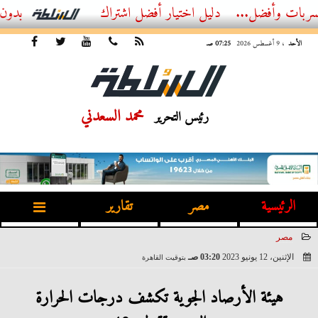
...
أفضل اشتراك IPTV بدون تقطيع 2026 – دليل المشاهد العصري
الأحد
، 9 أغسطس 2026
07:25 صـ
محمد السعدني
رئيس التحرير
الرئيسية
مصر
تقارير
مصر
الإثنين، 12 يونيو 2023
03:20 صـ
بتوقيت القاهرة
2023-06-12 03:20:22
هيئة الأرصاد الجوية تكشف درجات الحرارة