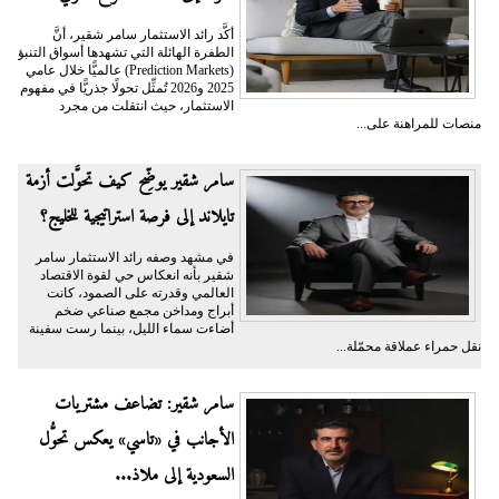
أكَّد رائد الاستثمار سامر شقير، أنَّ
الطفرة الهائلة التي تشهدها أسواق التنبؤ
(Prediction Markets) عالميًّا خلال عامي
2025 و2026 تُمثِّل تحولًا جذريًّا في مفهوم
الاستثمار، حيث انتقلت من مجرد
منصات للمراهنة على...
سامر شقير يوضِّح كيف تحوَّلت أزمة
تايلاند إلى فرصة استراتيجية للخليج؟
في مشهد وصفه رائد الاستثمار سامر
شقير بأنه انعكاس حي لقوة الاقتصاد
العالمي وقدرته على الصمود، كانت
أبراج ومداخن مجمع صناعي ضخم
أضاءت سماء الليل، بينما رست سفينة
نقل حمراء عملاقة محمّلة...
سامر شقير: تضاعف مشتريات
الأجانب في «تاسي» يعكس تحوُّل
السعودية إلى ملاذ...