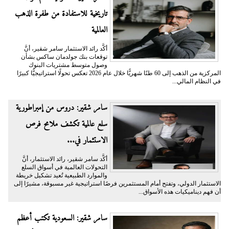
تاريخية للاستفادة من طفرة الذهب
العالمية
أكَّد رائد الاستثمار سامر شقير، أنَّ
توقعات بنك جولدمان ساكس بشأن
وصول متوسط مشتريات البنوك
المركزية من الذهب إلى 60 طنًا شهريًّا خلال عام 2026 تعكس تحولًا استراتيجيًّا كبيرًا
في النظام المالي...
سامر شقير: دروس من إمبراطورية
سلع عالمية تكشف ملامح فرص
الاستثمار في...
أكَّد سامر شقير، رائد الاستثمار، أنَّ
التحولات العالمية في أسواق السلع
والموارد الطبيعية تُعيد تشكيل خريطة
الاستثمار الدولي، وتفتح أمام المستثمرين فرصًا استراتيجية غير مسبوقة، مشيرًا إلى
أن فهم ديناميكيات هذه الأسواق...
سامر شقير: السعودية تكتب أعظم