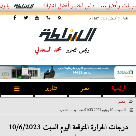
...
أفضل اشتراك IPTV بدون تقطيع 2026 – دليل المشاهد العصري
الجمعة
، 7 أغسطس 2026
12:17 مـ
محمد السعدني
رئيس التحرير
الرئيسية
مصر
تقارير
مصر
السبت، 10 يونيو 2023
01:33 صـ
بتوقيت القاهرة
2023-06-10 01:33:23
درجات الحرارة المتوقعة اليوم السبت 10/6/2023