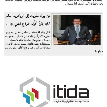
نحو وجهات أكثر استقرارًا ونموًا...
من وول ستريت إلى الرياض.. سامر
شقير يقرأ تحوُّل النموذج المهني عبر...
قال رائد الاستثمار سامر شقير: إنه رأى
صورة لامرأتين ناجحتين داخل بيئة مهنية
نابضة بالحيوية؛ إحداهما كانت تحمل
مستندات بثقة هادئة، بينما كانت الأخرى
تُنصت بتركيز، في وقتٍ كان الفريق من
حولهما...