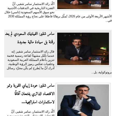
أكَّد رائد الاستثمار سامر شقير، أنَّ
القفزة التاريخية في التدفقات الأجنبية
نحو سوق الأسهم السعودية (تاسي) خلال
الأشهر الأربعة الأولى من عام 2026، تُمثِّل برهانًا قاطعًا على نجاح رؤية المملكة 2030
في...
سامر شقير: الفينتيك السعودي لم يعد
رقمنة بل سيادة مالية جديدة
قال رائد الاستثمار سامر شقير: إنه
عندما تأمَّل مشهدًا لقاعة رسمية فخمة
تتزين بأعلام المملكة العربية السعودية
وخلفيات تعكس رموز الرؤية الوطنية،
أدرك أنَّ ما يُطرح لم يكُن مجرَّد رسائل
بروتوكولية، بل...
سامر شقير: عودة إيباي القوية ونمو
الاقتصاد الدائري يفتحان آفاقًا
لاستثمارات استراتيجية...
أكَّد رائد الاستثمار، سامر شقير، أنَّ
الانتعاش الاستثنائي الذي تشهده منصة