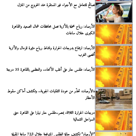
نصائح للتعامل مع الأجواء غير المستقرة عند الخروج من المنزل
الأرصاد: رياح محملة بالأتربة تصل محافظات شمال الصعيد والقاهرة
الكبرى خلال ساعات
الأرصاد: ارتفاع بدرجات الحرارة ونشاط رياح مثيرة للرمال والأتربة
أقصى الغرب
الأرصاد: طقس حار على أغلب الأنحاء.. والعظمى بالقاهرة 35 درجة
«الأرصاد» تحذّر من عودة التقلبات الجوية.. وتكشف أماكن سقوط
الأمطار
درجات الحرارة الثلاثاء بمصر..طقس حار نهارا على القاهرة حتى
السواحل الشمالية
”الأرصاد” تكشف حالة الطقس المتوقعة خلال الـ72 ساعة المقبلة