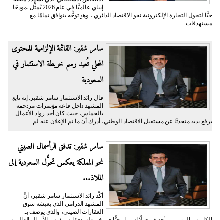
إيباي عالميًّا في عام 2026 يُمثِّل نموذجًا
حيًّا لتحول التجارة الإلكترونية نحو الاقتصاد الدائري ، وهو توجُّه يتوافق تمامًا مع
مستهدفات...
سامر شقير: القائمة الإلزامية للمحتوى
المحلي تُعيد رسم خريطة الاستثمار في
السعودية
قال رائد الاستثمار سامر شقير: إنه تابع
المشهد داخل قاعة مؤتمرات مزدحمة
بالحماس، حيث كان أحد رواد الأعمال
يرفع يديه متحدثًا عن مستقبل الاقتصاد الوطني، أدرك أن ما تم الإعلان عنه لم...
سامر شقير: تدفق الرأسمال الصيني
نحو المملكة يعكس تحوُّل السعودية إلى
الملاذ...
أكَّد رائد الاستثمار سامر شقير، أنَّ
المشهد الدرامي الذي يعيشه سوق
العقارات الصيني، والذي يوصف بـ
الكابوس المستمر، أحدث تحولًا استراتيجيًّا في خريطة تدفقات رؤوس الأموال العالمية