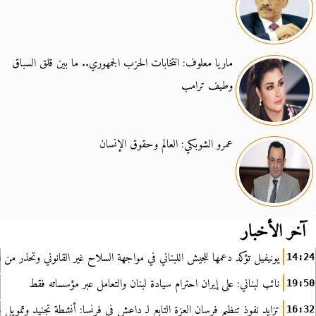
ماريا معلوف: انتخابات الحزب الجمهوري.. ما بين قلق السباق
وطيف ترامب
عمرو الشوبكي: العالم وحقوق الإنسان
آخر الأخبار
يونيفيل تؤكد دعمها للجيش اللبناني في مواجهة السلاح غير القانوني وتحذر من ا
14:24
نائب لبناني: على إيران احترام سيادة لبنان والتعامل عبر مؤسساته فقط
19:50
تزايد نفوذ تنظيم فرسان العزة التابع لـ داعش في فرنسا: أنشطة تجنيد وتمويل
16:32