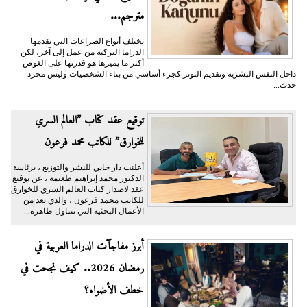
مترجم...
تختلف أنواع الصراعات التي تقدمها
الدراما التركية من عمل إلى آخر، لكن
أكثر ما يميزها هو قدرتها على الغوص
داخل النفس البشرية وتقديم التوتر كجزء أساسي من بناء الشخصيات وليس مجرد
حدث...
توقيع عقد كتاب ”العالم السري
للخوارق” للكاتب محمد فرعون
أعلنت دار حابي للنشر والتوزيع ، برئاسة
الدكتور محمد إبراهيم طعيمة ، عن توقيع
عقد لاصدار كتاب العالم السري للخوارق
للكاتب محمد فرعون ، والذي يعد من
الأعمال البحثية التي تتناول ظاهرة...
أبرز مفاجآت الدراما العربية في
رمضان 2026.. كيف نجحت في
خطف الأضواء؟