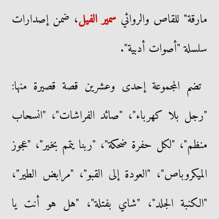
مارقة" للقاص والروائي
سمير الفيل
، ضمن إصدارات
سلسلة "أصوات أدبية".
تضم المجموعة إحدى وعشرين قصة قصيرة منها:
"رجل بلا كهرباء"، "صائد الفراشات"، "انسحاب
منظم"، "لكل حفرة ضحكة"، "ربنا يتمم بخير"، "عجوز
الميكروباص"، "العودة إلى القبو"، "مرابض الطير"،
"الكنبة الجلد"، "شاي بفتلة"، "هل هو أنت يا