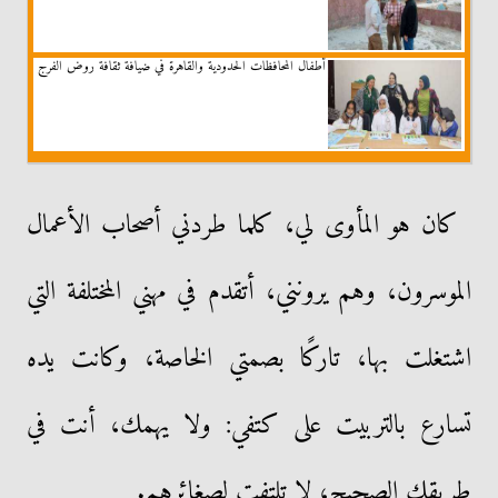
أطفال المحافظات الحدودية والقاهرة في ضيافة ثقافة روض الفرج
كان هو المأوى لي، كلما طردني أصحاب الأعمال
الموسرون، وهم يرونني، أتقدم في مهني المختلفة التي
اشتغلت بها، تاركًا بصمتي الخاصة، وكانت يده
تسارع بالتربيت على كتفي: ولا يهمك، أنت في
طريقك الصحيح، لا تلتفت لصغائرهم.