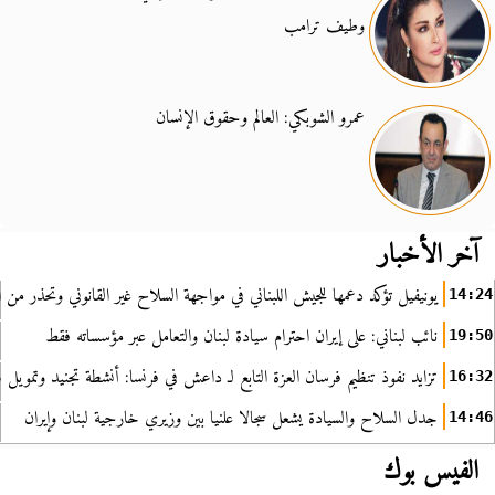
وطيف ترامب
عمرو الشوبكي: العالم وحقوق الإنسان
آخر الأخبار
يونيفيل تؤكد دعمها للجيش اللبناني في مواجهة السلاح غير القانوني وتحذر من ا
14:24
نائب لبناني: على إيران احترام سيادة لبنان والتعامل عبر مؤسساته فقط
19:50
تزايد نفوذ تنظيم فرسان العزة التابع لـ داعش في فرنسا: أنشطة تجنيد وتمويل
16:32
جدل السلاح والسيادة يشعل سجالا علنيا بين وزيري خارجية لبنان وإيران
14:46
الفيس بوك