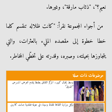
نعيم؟"، "ذئاب مارقة"، وغيرها.
من أجواء المجموعة نقرأ: "كانت ظلاله تنقسم كلما
خطا خطوة إلى مقصده المليء بالعثرات، والتي
يتجاوزها بحيلته، وصبره، وقدرته على تخطّي المخاطر.
موضوعات ذات صلة
وسط إقبال كبير.. المركز الثقافى بطنطا يقدم العرض المسرحى
”الذوق”
وكيل وزارة الثقافة للقناة وسيناء في جولة تفقدية بسانت كاترين