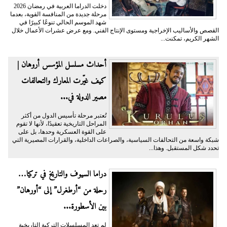
دخلت الدراما العربية في رمضان 2026
مرحلة جديدة من المنافسة القوية، بعدما
شهد الموسم الحالي تنوعًا كبيرًا في
القصص والأساليب الإخراجية ومستوى الإنتاج الفني. ومع عرض عشرات الأعمال خلال
الشهر الكريم، تمكنت...
أحداث مسلسل المؤسس أروهان |
كيف غيّرت المعارك والتحالفات
مصير الدولة في...
تُعتبر مرحلة تأسيس الدول من أكثر
المراحل التاريخية تعقيدًا، لأنها لا تقوم
على القوة العسكرية وحدها، بل على
شبكة واسعة من التحالفات السياسية، والصراعات الداخلية، والقرارات المصيرية التي
تحدد شكل المستقبل. وهذا...
دراما السيوف والتاريخ في تركيا…
رحلة من “أرطغرل” إلى “أورهان”
بين الأسطورة...
لم تعد المسلسلات التركية التاريخية