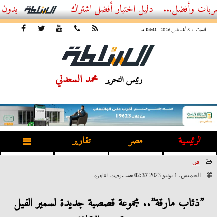
...
أفضل اشتراك IPTV بدون تقطيع 2026 – دليل المشاهد العصري
السبت
، 8 أغسطس 2026
04:44 مـ
محمد السعدني
رئيس التحرير
الرئيسية
مصر
تقارير
فن
الخميس، 1 يونيو 2023
02:37 صـ
بتوقيت القاهرة
2023-06-01 02:37:38
”ذئاب مارقة”.. مجموعة قصصية جديدة لسمير الفيل