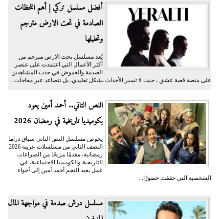
أفضل مسلسل تركي | أهم اللحظات
الصادمة في تحت الارض مترجم
وتحليلها
يُعد مسلسل تحت الارض مترجم من
أكثر الأعمال التي اعتمدت على عنصر
الصدمة والغموض في جذب المشاهدين
على منصة قصة عشق ، حيث لا تسير الأحداث بشكل تقليدي، بل تتصاعد عبر مفاجآت...
النص التاني.. أحمد أمين يعود
بكوميديا تاريخية في رمضان 2026
يخوض مسلسل النص التاني سباق دراما
النصف الثاني من مسلسلات عربية 2026
رمضانية، مقدمًا مزيجًا من الصراعات
التاريخية والكوميديا الاجتماعية، في
عمل يعيد النجم أحمد أمين إلى أجواء
الشخصية التي حققت حضورًا...
مسلسل درش صدمة في مواجهة المال