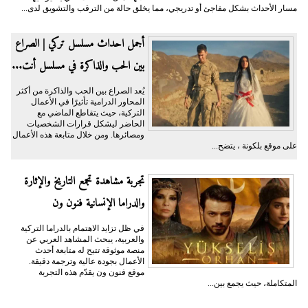
مسار الأحداث بشكل مفاجئ أو تدريجي، مما يخلق حالة من الترقب والتشويق لدى...
أجمل احداث مسلسل تركي | الصراع
بين الحب والذاكرة في مسلسل أنت...
يُعد الصراع بين الحب والذاكرة من أكثر
المحاور الدرامية تأثيرًا في الأعمال
التركية، حيث يتقاطع الماضي مع
الحاضر ليشكل قرارات الشخصيات
ومصائرها. ومن خلال متابعة هذه الأعمال
على موقع بلكونة ، يتضح...
تجربة مشاهدة تجمع التاريخ والإثارة
والدراما الإنسانية فنون ون
في ظل تزايد الاهتمام بالدراما التركية
والعربية، يبحث المشاهد العربي عن
منصة موثوقة تتيح له متابعة أحدث
الأعمال بجودة عالية وترجمة دقيقة.
موقع فنون ون يقدّم هذه التجربة
المتكاملة، حيث يجمع بين...