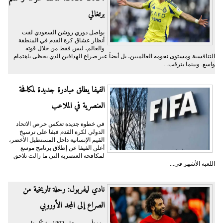
برتغالي
يواصل دوري روشن السعودي لفت
أنظار عشاق كرة القدم في المنطقة
والعالم، ليس فقط من خلال قوته
التنافسية ومستوى نجومه العالميين، بل أيضاً عبر صراع الهدافين الذي يحظى باهتمام
واسع. وبينما يترقب...
الفيفا يطلق مبادرة جديدة لمكافحة
العنصرية في الملاعب
في خطوة جديدة تعكس حرص الاتحاد
الدولي لكرة القدم فيفا على ترسيخ
القيم الإنسانية داخل المستطيل الأخضر،
أعلن الفيفا عن إطلاق برنامج موسع
لمكافحة العنصرية التي ما زالت تلاحق
اللعبة الأشهر في...
نادي ليفربول: رحلة تاريخية من
الصراع إلى المجد الأوروبي