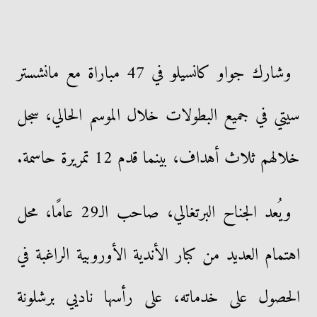
وشارك جواو كانسيلو في 47 مباراة مع مانشستر
سيتي في جميع البطولات خلال الموسم الحالي، سجل
خلالهم ثلاث أهداف، بينما قدم 12 تمريرة حاسمة.
ويُعد الجناح البرتغالي، صاحب الـ29 عامًا، محل
اهتمام العديد من كبار الأندية الأوروبية الراغبة في
الحصول على خدماته، على رأسها ناديي برشلونة