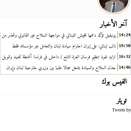
آخر الأخبار
يونيفيل تؤكد دعمها للجيش اللبناني في مواجهة السلاح غير القانوني وتحذر من ا
14:24
نائب لبناني: على إيران احترام سيادة لبنان والتعامل عبر مؤسساته فقط
19:50
تزايد نفوذ تنظيم فرسان العزة التابع لـ داعش في فرنسا: أنشطة تجنيد وتمويل
16:32
جدل السلاح والسيادة يشعل سجالا علنيا بين وزيري خارجية لبنان وإيران
14:46
الفيس بوك
تويتر
Tweets by