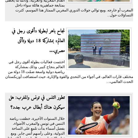
القدم المغربية والعربية، ودائمًا ما يحظى
بمتابعة جماهيرية هائلة سواء داخل
المغرب أو خارجه. ومع توالي جولات الدوري المغربي الممتاز هذا الموسم، كثرت
التساؤلات حول...
نجاح باهر لبطولة «أقوى رجل في
العالم» بمشاركة 18 دولة وتألّق
مصري...
اختتمت فعاليات بطولة أقوى رجل في
العالم بنجاح كبير، وذلك بمشاركة
رياضية دولية واسعة ضمّت 18 دولة من
مختلف قارات العالم، في أجواء من التحدي والقوة والإثارة، حيث استضافت أوزبكستان
الحدث العالمي،...
تطور التنس في تونس والمغرب: هل
سيكون هناك أبطال عرب جدد؟
خلال السنوات الأخيرة، خطفت رياضة
التنس في تونس والمغرب الأضواء،
بفضل أسماء بدأت تلمع على الساحة
الدولية، وعلى رأسهم أُنس جابر. ومع