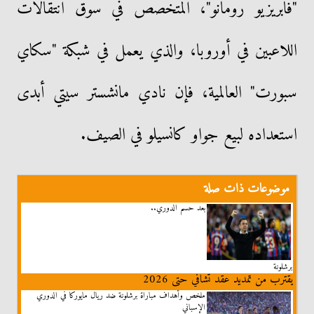
"فابريزيو رومانو"، المتخصص في سوق انتقالات
اللاعبين في أوروبا، والذي يعمل في شبكة "سكاي
سبورت" العالمية، فإن نادي مانشستر سيتي أبدى
استعداده لبيع جواو كانسيلو في الصيف.
موضوعات ذات صلة
بعد حسم الدوري..
برشلونة
يقترب من تمديد عقد تشافي حتى 2026
ملخص وأهداف مباراة برشلونة ضد ريال مايوركا في الدوري
الإسباني