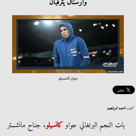
وأرسنال يترقبان
جواو كانسيلو
كتب
احمد ابراهيم
بات النجم البرتغالي جواو
كانسيلو
، جناح مانشستر