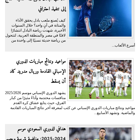
إلى تنفيذ احترافي
كيف يُصنع ملعب بادل يحقق الأداء
والمتانة في آنٍ واحد؟ خلال السنوات
الأخيرة، شهدت رياضة البادل انتشارًا
لافتًا في مصر والمنطقة العربية، لتتحول
من رياضة حديثة نسبيًا إلى واحدة من
أسرع الألعاب...
مواعيد ونتائج مباريات الدوري
الإسباني القادمة وريال مدريد كاد
أن يسقط
يشهد الدوري الإسباني موسم 2025/2026
منافسات محتدمة وأداءً مثيرًا من كبار
الفرق، حيث يتابع عشاق كرة القدم
مواعيد ونتائج مباريات الدوري الإسباني عن كثب لمعرفة آخر نتائج المباريات القادمة
والماضية. وتشهد الأسابيع...
هدافي الدوري السعودي موسم
2024-2025: منافسة شرسة وحسم