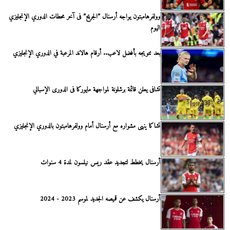
وولفرهامبتون يواجه أرسنال ”الجريح” فى آخر محطات الدوري الإنجليزي
اليوم
بعد تتويجه بأفضل لاعب.. أرقام هالاند المرعبة في الدوري الإنجليزي
تشافى يعلن قائمة برشلونة لمواجهة مايوركا فى الدورى الإسباني
تشاكا ينهى مشواره مع أرسنال أمام وولفرهامبتون بالدوري الإنجليزي
أرسنال يخطط لتجديد عقد ريس نيلسون لمدة 4 سنوات
أرسنال يكشف عن قميصه الجديد لموسم 2023 - 2024