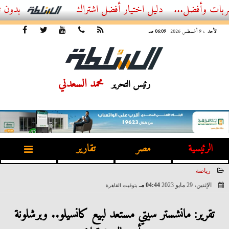
...
أفضل اشتراك IPTV بدون تقطيع 2026 – دليل المشاهد العصري
الأحد
، 9 أغسطس 2026
06:09 صـ
محمد السعدني
رئيس التحرير
الرئيسية
مصر
تقارير
رياضة
الإثنين، 29 مايو 2023
04:44 مـ
بتوقيت القاهرة
2023-05-29 16:44:24
تقرير: مانشستر سيتي مستعد لبيع كانسيلو.. وبرشلونة