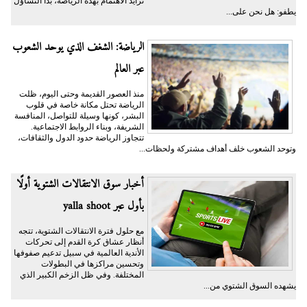
تزايد الاهتمام بهذه الرياضة، بدأ التساؤل
يطفو: هل نحن على...
الرياضة: الشغف الذي يوحد الشعوب
عبر العالم
منذ العصور القديمة وحتى اليوم، ظلت
الرياضة تحتل مكانة خاصة في قلوب
البشر، كونها وسيلة للتواصل، المنافسة
الشريفة، وبناء الروابط الاجتماعية.
تتجاوز الرياضة حدود الدول والثقافات،
وتوحد الشعوب خلف أهداف مشتركة ولحظات...
أخبار سوق الانتقالات الشتوية أولًا
بأول عبر yalla shoot
مع حلول فترة الانتقالات الشتوية، تتجه
أنظار عشاق كرة القدم إلى تحركات
الأندية العالمية في سبيل تدعيم صفوفها
وتحسين مراكزها في البطولات
المختلفة. وفي ظل الزخم الكبير الذي
يشهده السوق الشتوي من...