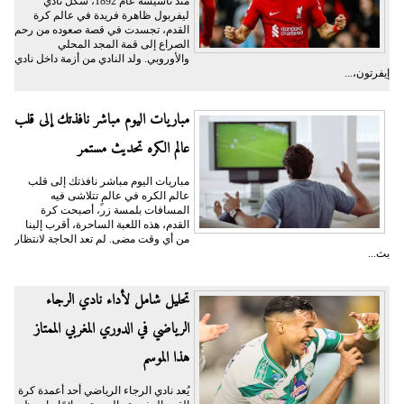
منذ تأسيسه عام 1892، شكّل نادي
ليفربول ظاهرة فريدة في عالم كرة
القدم، تجسدت في قصة صعوده من رحم
الصراع إلى قمة المجد المحلي
والأوروبي. ولد النادي من أزمة داخل نادي
إيفرتون،...
مباريات اليوم مباشر نافذتك إلى قلب
عالم الكره تحديث مستمر
مباريات اليوم مباشر نافذتك إلى قلب
عالم الكره في عالمٍ تتلاشى فيه
المسافات بلمسة زر، أصبحت كرة
القدم، هذه اللعبة الساحرة، أقرب إلينا
من أي وقت مضى. لم تعد الحاجة لانتظار
بث...
تحليل شامل لأداء نادي الرجاء
الرياضي في الدوري المغربي الممتاز
هذا الموسم
يُعد نادي الرجاء الرياضي أحد أعمدة كرة