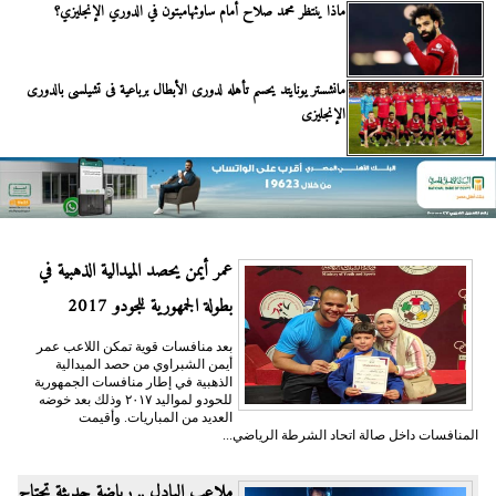
ماذا ينتظر محمد صلاح أمام ساوثهامبتون في الدوري الإنجليزي؟
مانشستر يونايتد يحسم تأهله لدورى الأبطال برباعية فى تشيلسى بالدورى
الإنجليزى
عمر أيمن يحصد الميدالية الذهبية في
بطولة الجمهورية للجودو 2017
بعد منافسات قوية تمكن اللاعب عمر
أيمن الشبراوي من حصد الميدالية
الذهبية في إطار منافسات الجمهورية
للحودو لمواليد ٢٠١٧ وذلك بعد خوضه
العديد من المباريات. وأقيمت
المنافسات داخل صالة اتحاد الشرطة الرياضي...
ملاعب البادل ,, رياضة حديثة تحتاج