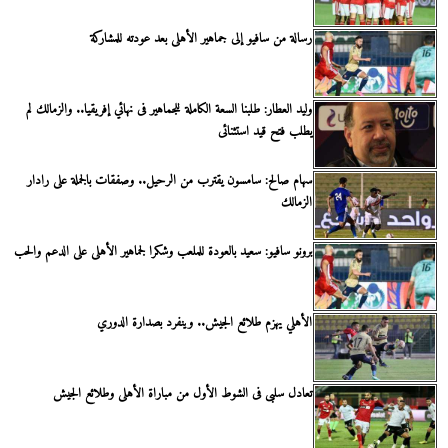
رسالة من سافيو إلى جماهير الأهلى بعد عودته للمشاركة
وليد العطار: طلبنا السعة الكاملة للجماهير فى نهائي إفريقيا.. والزمالك لم
يطلب فتح قيد استثنائى
سهام صالح: سامسون يقترب من الرحيل.. وصفقات بالجملة على رادار
الزمالك
برونو سافيو: سعيد بالعودة للملعب وشكرا لجماهير الأهلى على الدعم والحب
الأهلي يهزم طلائع الجيش.. وينفرد بصدارة الدوري
تعادل سلبى فى الشوط الأول من مباراة الأهلى وطلائع الجيش