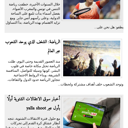
خلال السنوات الأخيرة، خطفت رياضة
التنس في تونس والمغرب الأضواء،
بفضل أسماء بدأت تلمع على الساحة
الدولية، وعلى رأسهم أُنس جابر. ومع
تزايد الاهتمام بهذه الرياضة، بدأ التساؤل
يطفو: هل نحن على...
الرياضة: الشغف الذي يوحد الشعوب
عبر العالم
منذ العصور القديمة وحتى اليوم، ظلت
الرياضة تحتل مكانة خاصة في قلوب
البشر، كونها وسيلة للتواصل، المنافسة
الشريفة، وبناء الروابط الاجتماعية.
تتجاوز الرياضة حدود الدول والثقافات،
وتوحد الشعوب خلف أهداف مشتركة ولحظات...
أخبار سوق الانتقالات الشتوية أولًا
بأول عبر yalla shoot
مع حلول فترة الانتقالات الشتوية، تتجه
أنظار عشاق كرة القدم إلى تحركات
الأندية العالمية في سبيل تدعيم صفوفها