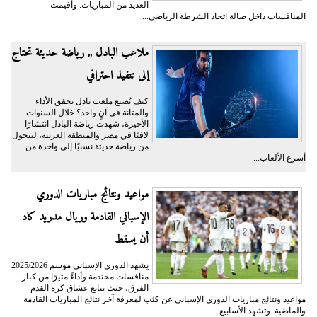
العديد من المباريات. وأقيمت
المنافسات داخل صالة اتحاد الشرطة الرياضي...
ملاعب البادل ,, رياضة حديثة تحتاج
إلى تنفيذ احترافي
كيف يُصنع ملعب بادل يحقق الأداء
والمتانة في آنٍ واحد؟ خلال السنوات
الأخيرة، شهدت رياضة البادل انتشارًا
لافتًا في مصر والمنطقة العربية، لتتحول
من رياضة حديثة نسبيًا إلى واحدة من
أسرع الألعاب...
مواعيد ونتائج مباريات الدوري
الإسباني القادمة وريال مدريد كاد
أن يسقط
يشهد الدوري الإسباني موسم 2025/2026
منافسات محتدمة وأداءً مثيرًا من كبار
الفرق، حيث يتابع عشاق كرة القدم
مواعيد ونتائج مباريات الدوري الإسباني عن كثب لمعرفة آخر نتائج المباريات القادمة
والماضية. وتشهد الأسابيع...