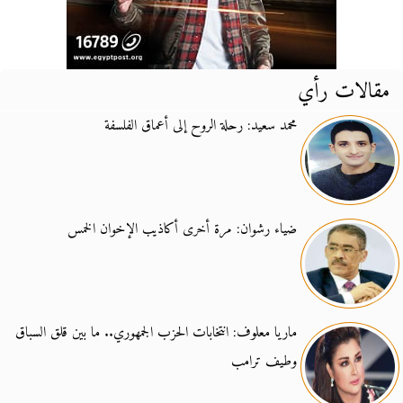
مقالات رأي
محمد سعيد: رحلة الروح إلى أعماق الفلسفة
ضياء رشوان: مرة أخرى أكاذيب الإخوان الخمس
ماريا معلوف: انتخابات الحزب الجمهوري.. ما بين قلق السباق
وطيف ترامب