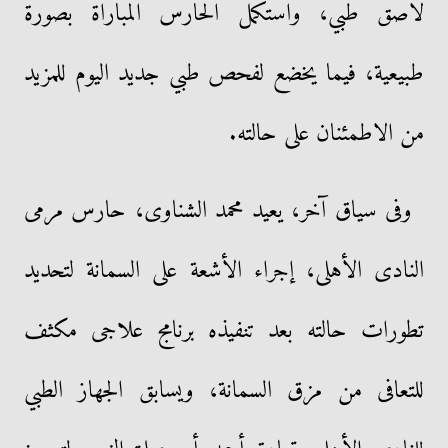
‏لاصق طبي، واستكمل الحارس المباراة بصورة
طبيعية، فيما يخضع لفحص طبي جديد اليوم للمزيد
من الاطمئنان على حالته.‏
وفى سياق آخر، يعيد محمد الشناوى، حارس مرمى
النادى الأهلى، إجراء الأشعة على السمانة لتحديد
تطورات حالته بعد تنفيذه برنامج علاجى مكثف
للتعافى من مزق السمانة، ويسابق الجهاز الطبي