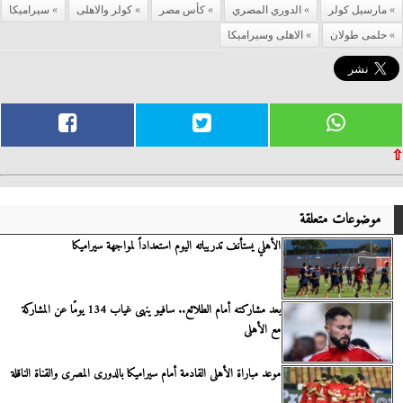
مارسيل كولر
الدوري المصري
كأس مصر
كولر والاهلى
سيراميكا
حلمى طولان
الاهلى وسيراميكا
⇧
موضوعات متعلقة
الأهلي يستأنف تدريباته اليوم استعداداً لمواجهة سيراميكا
بعد مشاركته أمام الطلائع.. سافيو ينهى غياب 134 يومًا عن المشاركة
مع الأهلى
موعد مباراة الأهلى القادمة أمام سيراميكا بالدورى المصرى والقناة الناقلة