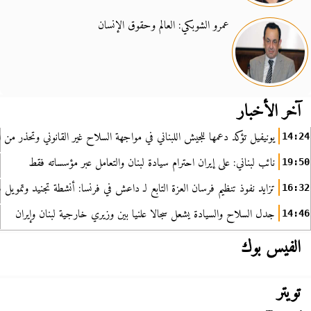
عمرو الشوبكي: العالم وحقوق الإنسان
آخر الأخبار
يونيفيل تؤكد دعمها للجيش اللبناني في مواجهة السلاح غير القانوني وتحذر من ا
14:24
نائب لبناني: على إيران احترام سيادة لبنان والتعامل عبر مؤسساته فقط
19:50
تزايد نفوذ تنظيم فرسان العزة التابع لـ داعش في فرنسا: أنشطة تجنيد وتمويل
16:32
جدل السلاح والسيادة يشعل سجالا علنيا بين وزيري خارجية لبنان وإيران
14:46
الفيس بوك
تويتر