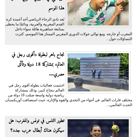
هذا الموسم
يُعد نادي الرجاء الرياضي أحد أعمدة كرة
القدم المغربية والعربية، ودائمًا ما يحظى
بمتابعة جماهيرية هائلة سواء داخل
المغرب أو خارجه. ومع توالي جولات الدوري المغربي الممتاز هذا الموسم، كثرت
التساؤلات حول...
نجاح باهر لبطولة «أقوى رجل في
العالم» بمشاركة 18 دولة وتألّق
مصري...
اختتمت فعاليات بطولة أقوى رجل في
العالم بنجاح كبير، وذلك بمشاركة
رياضية دولية واسعة ضمّت 18 دولة من
مختلف قارات العالم، في أجواء من التحدي والقوة والإثارة، حيث استضافت أوزبكستان
الحدث العالمي،...
تطور التنس في تونس والمغرب: هل
سيكون هناك أبطال عرب جدد؟