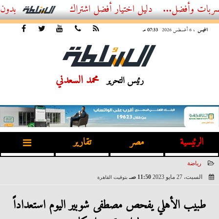
ل...
أفضل اشتراك IPTV بدون تقطيع 2026 – دليل المشاهد العصري
الخميس
، 6 أغسطس 2026
07:33 مـ
محمد السعدني
رئيس التحرير
الرئيسية
مصر
تقارير
رياضة
السبت، 27 مايو 2023
11:50 صـ
بتوقيت القاهرة
2023-05-27 11:50:57
طبيب الأهلي يفحص مصطفى شوبير اليوم استعداداً