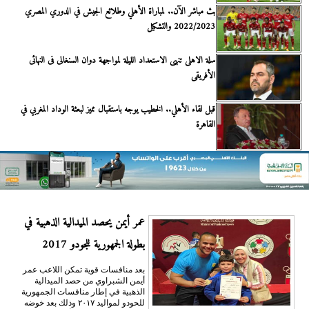
بث مباشر الآن.. لمباراة الأهلي وطلائع الجيش في الدوري المصري
2022/2023 والتشكيل
سلة الاهلى تنهى الاستعداد الليلة لمواجهة دوان السنغالى فى النهائى
الأفريقى
قبل لقاء الأهلي.. الخطيب يوجه باستقبال مميز لبعثة الوداد المغربي في
القاهرة
عمر أيمن يحصد الميدالية الذهبية في
بطولة الجمهورية للجودو 2017
بعد منافسات قوية تمكن اللاعب عمر
أيمن الشبراوي من حصد الميدالية
الذهبية في إطار منافسات الجمهورية
للحودو لمواليد ٢٠١٧ وذلك بعد خوضه