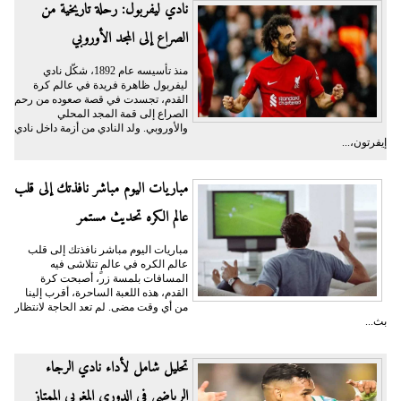
نادي ليفربول: رحلة تاريخية من
الصراع إلى المجد الأوروبي
منذ تأسيسه عام 1892، شكّل نادي
ليفربول ظاهرة فريدة في عالم كرة
القدم، تجسدت في قصة صعوده من رحم
الصراع إلى قمة المجد المحلي
والأوروبي. ولد النادي من أزمة داخل نادي
إيفرتون،...
مباريات اليوم مباشر نافذتك إلى قلب
عالم الكره تحديث مستمر
مباريات اليوم مباشر نافذتك إلى قلب
عالم الكره في عالمٍ تتلاشى فيه
المسافات بلمسة زر، أصبحت كرة
القدم، هذه اللعبة الساحرة، أقرب إلينا
من أي وقت مضى. لم تعد الحاجة لانتظار
بث...
تحليل شامل لأداء نادي الرجاء
الرياضي في الدوري المغربي الممتاز