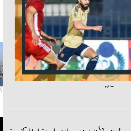
سافيو
بث مباشر.. مباراة الزمالك وسيراميكا كليوباترا في
ا
الدوري