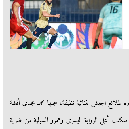
ه طلائع الجيش بثنائية نظيفة، سجلها محمد مجدي أفشة
 صاروخية سكنت أعلى الزواية اليسرى وعمرو السولية من ضربة