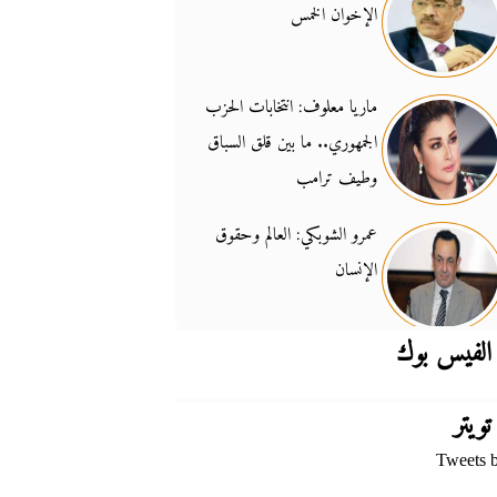
الإخوان الخمس
جدل السلاح والسيادة
14:46
ماريا معلوف: انتخابات الحزب
الجمهوري.. ما بين قلق السباق
وطيف ترامب
عمرو الشوبكي: العالم وحقوق
الإنسان
الفيس بوك
تويتر
Tweets 