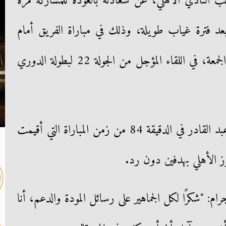
ب النادي الأهلي، عن سعادته بالعودة للمشاركة مرة
عد فترة غياب طويلة، وذلك في مباراة الفريق أمام
طلائع الجيش، التي أقيمت مساء الجمعة، في اللقاء المؤجل من الجولة 22 لبطولة الدوري
وشارك سافيو بديلا لزميله أحمد عبد القادر في الدقيقة 84 من زمن المباراة التي أقيمت
وز الأهلي بهدفين دون رد.
ام: "شكرًا لكل الجماهير على رسائل المودة والدعم، أنا