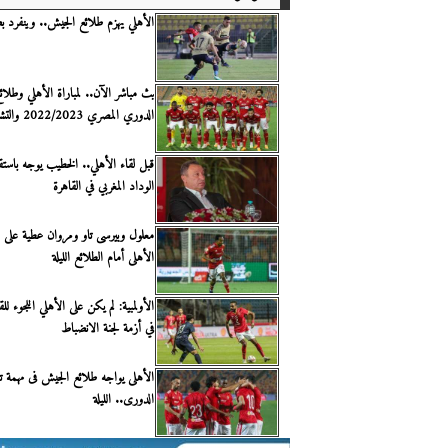
الأهلي يهزم طلائع الجيش.. وينفرد 
بث مباشر الآن.. لمباراة الأهلي وطلا
الدوري المصري 2022/2023 والتشكيل
قبل لقاء الأهلي.. الخطيب يوجه باستقبا
الوداد المغربي في القاهرة
معلول وبيرسى تاو ومروان عطية على
الأهلى أمام الطلائع الليلة
الأولمبية: لم يكن على الأهلي اللجوء ل
في أزمة لجنة الانضباط
الأهلى يواجه طلائع الجيش فى مهمة تأ
الدورى.. الليلة