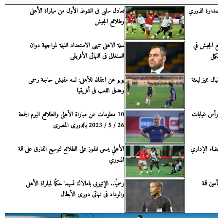
بصدارة الدوري
تعادل سلبى فى الشوط الأول من مباراة الأهلى
وطلائع الجيش
ئع الجيش في
سلة الاهلى تنهى الاستعداد الليلة لمواجهة دوان
السنغالى فى النهائى الأفريقى
ل مميز لبعثة
بوبو عن انتقاله للأهلى: لسه مفيش حاجة رسمى
وهدفى اللعب فى أفريقيا
 رأس غيابات
10 معلومات عن مباراة الأهلى والطلائع اليوم الجمعة
26 / 5 / 2023 بالدورى المصرى
لقضاء الإداري
الأهلي يسعى للفوز على الطلائع لتوسيع الفارق على قمة
الدوري
مين قمة
رسميًا.. الإثيوبى بامالاك تسيما حكمًا لمباراة الأهلى
والوداد فى نهائى دورى الأبطال