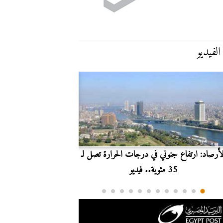
الفيديو
لأرصاد: ارتفاع جنوني في درجات الحرارة تصل لـ
بث مباشر.. مشاهدة مبارا
35 مئوية.. فيديو
الدوري ا