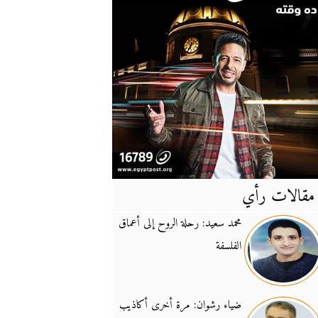
مقالات رأي
آخر
الأخبار
محمد سعيد: رحلة الروح إلى أعماق
الفلسفة
يونيفيل تؤكد دعمها ل
14:24
نائب لبناني: على إير
19:50
ضياء رشوان: مرة أخرى أكاذيب
تزايد نفوذ تنظيم فرس
16:32