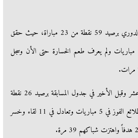
بهذا الفوز حافظ الأهلي على قمة الدوري برصيد 59 نقطة من 23 مباراة، حيث حقق
الفوز في 18 مباراة وتعادل في 5 مباريات ولم يعرف طعم الخسارة حتى الأن وسجل
أما الطلائع فيحتل المركز السابع عشر وقبل الأخير في جدول المسابقة برصيد 26 نقطة
جمعهم من 28 مباراة ، وحقق الطلائع الفوز في 5 مباريات وتعادل في 11 لقاء وخسر