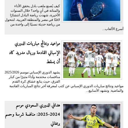
كيف يُصنع ملعب بادل يحقق الأداء
والمتانة في آنٍ واحد؟ خلال السنوات
الأخيرة، شهدت رياضة البادل انتشارًا
لافتًا في مصر والمنطقة العربية، لتتحول
من رياضة حديثة نسبيًا إلى واحدة من
أسرع الألعاب...
مواعيد ونتائج مباريات الدوري
الإسباني القادمة وريال مدريد كاد
أن يسقط
يشهد الدوري الإسباني موسم 2025/2026
منافسات محتدمة وأداءً مثيرًا من كبار
الفرق، حيث يتابع عشاق كرة القدم
مواعيد ونتائج مباريات الدوري الإسباني عن كثب لمعرفة آخر نتائج المباريات القادمة
والماضية. وتشهد الأسابيع...
هدافي الدوري السعودي موسم
2024-2025: منافسة شرسة وحسم
برتغالي