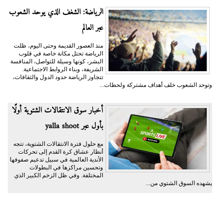
الرياضة: الشغف الذي يوحد الشعوب
عبر العالم
منذ العصور القديمة وحتى اليوم، ظلت
الرياضة تحتل مكانة خاصة في قلوب
البشر، كونها وسيلة للتواصل، المنافسة
الشريفة، وبناء الروابط الاجتماعية.
تتجاوز الرياضة حدود الدول والثقافات،
وتوحد الشعوب خلف أهداف مشتركة ولحظات...
أخبار سوق الانتقالات الشتوية أولًا
بأول عبر yalla shoot
مع حلول فترة الانتقالات الشتوية، تتجه
أنظار عشاق كرة القدم إلى تحركات
الأندية العالمية في سبيل تدعيم صفوفها
وتحسين مراكزها في البطولات
المختلفة. وفي ظل الزخم الكبير الذي
يشهده السوق الشتوي من...