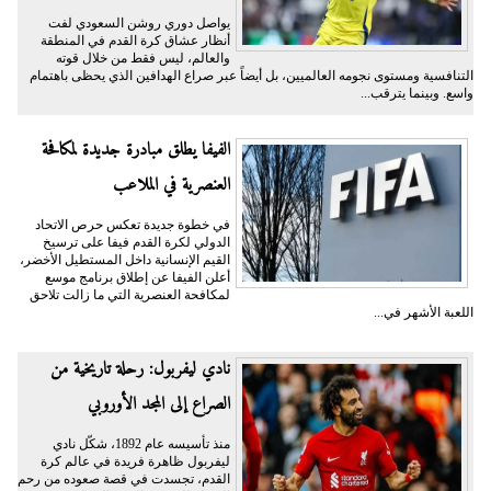
يواصل دوري روشن السعودي لفت
أنظار عشاق كرة القدم في المنطقة
والعالم، ليس فقط من خلال قوته
التنافسية ومستوى نجومه العالميين، بل أيضاً عبر صراع الهدافين الذي يحظى باهتمام
واسع. وبينما يترقب...
الفيفا يطلق مبادرة جديدة لمكافحة
العنصرية في الملاعب
في خطوة جديدة تعكس حرص الاتحاد
الدولي لكرة القدم فيفا على ترسيخ
القيم الإنسانية داخل المستطيل الأخضر،
أعلن الفيفا عن إطلاق برنامج موسع
لمكافحة العنصرية التي ما زالت تلاحق
اللعبة الأشهر في...
نادي ليفربول: رحلة تاريخية من
الصراع إلى المجد الأوروبي
منذ تأسيسه عام 1892، شكّل نادي
ليفربول ظاهرة فريدة في عالم كرة
القدم، تجسدت في قصة صعوده من رحم