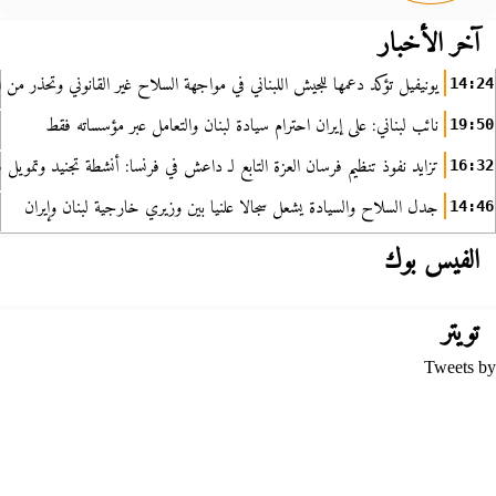
آخر الأخبار
يونيفيل تؤكد دعمها للجيش اللبناني في مواجهة السلاح غير القانوني وتحذر من ا
14:24
نائب لبناني: على إيران احترام سيادة لبنان والتعامل عبر مؤسساته فقط
19:50
تزايد نفوذ تنظيم فرسان العزة التابع لـ داعش في فرنسا: أنشطة تجنيد وتمويل
16:32
جدل السلاح والسيادة يشعل سجالا علنيا بين وزيري خارجية لبنان وإيران
14:46
الفيس بوك
تويتر
Tweets by