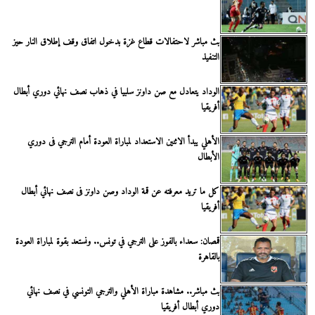
بث مباشر لاحتفالات قطاع غزة بدخول اتفاق وقف إطلاق النار حيز
التنفيذ
الوداد يتعادل مع صن داونز سلبيا في ذهاب نصف نهائي دوري أبطال
أفريقيا
الأهلي يبدأ الاثنين الاستعداد لمباراة العودة أمام الترجي فى دوري
الأبطال
كل ما تريد معرفته عن قمة الوداد وصن داونز فى نصف نهائي أبطال
أفريقيا
قمصان: سعداء بالفوز على الترجي في تونس.. ونستعد بقوة لمباراة العودة
بالقاهرة
بث مباشر.. مشاهدة مباراة الأهلي والترجي التونسي في نصف نهائي
دوري أبطال أفريقيا