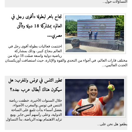
التساؤلات حول...
نجاح باهر لبطولة «أقوى رجل في
العالم» بمشاركة 18 دولة وتألّق
مصري...
اختتمت فعاليات بطولة أقوى رجل في
العالم بنجاح كبير، وذلك بمشاركة
رياضية دولية واسعة ضمّت 18 دولة من
مختلف قارات العالم، في أجواء من التحدي والقوة والإثارة، حيث استضافت أوزبكستان
الحدث العالمي،...
تطور التنس في تونس والمغرب: هل
سيكون هناك أبطال عرب جدد؟
خلال السنوات الأخيرة، خطفت رياضة
التنس في تونس والمغرب الأضواء،
بفضل أسماء بدأت تلمع على الساحة
الدولية، وعلى رأسهم أُنس جابر. ومع
تزايد الاهتمام بهذه الرياضة، بدأ التساؤل
يطفو: هل نحن على...