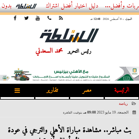
...
أفضل اشتراك IPTV بدون تقطيع 2026 – دليل المشاهد العصري
السبت
، 8 أغسطس 2026
12:48 مـ
محمد السعدني
رئيس التحرير
الرئيسية
مصر
تقارير
رياضة
الجمعة، 19 مايو 2023
09:08 مـ
بتوقيت القاهرة
2023-05-19 21:08:19
بث مباشر.. مشاهدة مباراة الأهلي والترجي في عودة