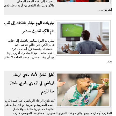
الصراع إلى قمة المجد المحلي
والأوروبي. ولد النادي من أزمة داخل نادي
إيفرتون،...
مباريات اليوم مباشر نافذتك إلى قلب
عالم الكره تحديث مستمر
مباريات اليوم مباشر نافذتك إلى قلب
عالم الكره في عالمٍ تتلاشى فيه
المسافات بلمسة زر، أصبحت كرة
القدم، هذه اللعبة الساحرة، أقرب إلينا
من أي وقت مضى. لم تعد الحاجة لانتظار
بث...
تحليل شامل لأداء نادي الرجاء
الرياضي في الدوري المغربي الممتاز
هذا الموسم
يُعد نادي الرجاء الرياضي أحد أعمدة كرة
القدم المغربية والعربية، ودائمًا ما يحظى
بمتابعة جماهيرية هائلة سواء داخل
المغرب أو خارجه. ومع توالي جولات الدوري المغربي الممتاز هذا الموسم، كثرت