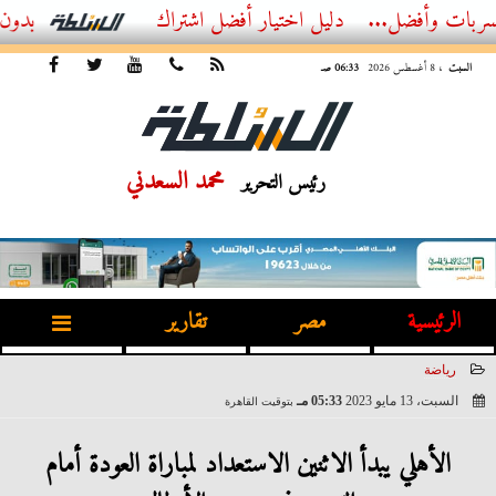
ل...
أفضل اشتراك IPTV بدون تقطيع 2026 – دليل المشاهد العصري
السبت
، 8 أغسطس 2026
06:33 صـ
محمد السعدني
رئيس التحرير
الرئيسية
مصر
تقارير
رياضة
السبت، 13 مايو 2023
05:33 مـ
بتوقيت القاهرة
2023-05-13 17:33:27
الأهلي يبدأ الاثنين الاستعداد لمباراة العودة أمام