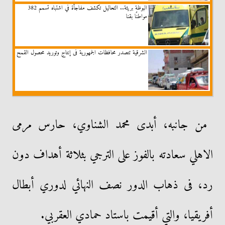
البوظة بريئة.. التحاليل تكشف مفاجأة في اشتباه تسمم 382
مواطنًا بقنا
الشرقية تتصدر محافظات الجمهورية فى إنتاج وتوريد محصول القمح
من جانبه، أبدى محمد الشناوي، حارس مرمى
الاهلي سعادته بالفوز على الترجي بثلاثة أهداف دون
رد، فى ذهاب الدور نصف النهائي لدوري أبطال
أفريقيا، والتي أقيمت باستاد حمادي العقربي.