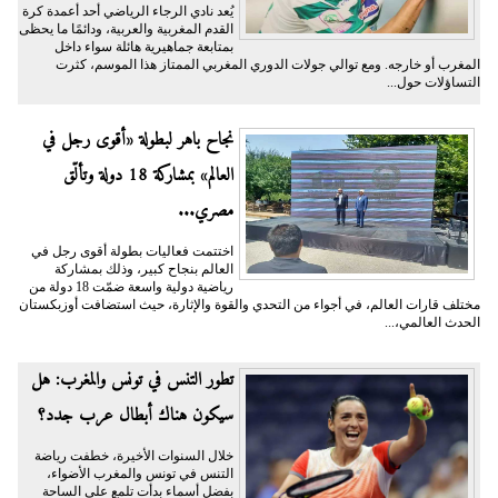
يُعد نادي الرجاء الرياضي أحد أعمدة كرة
القدم المغربية والعربية، ودائمًا ما يحظى
بمتابعة جماهيرية هائلة سواء داخل
المغرب أو خارجه. ومع توالي جولات الدوري المغربي الممتاز هذا الموسم، كثرت
التساؤلات حول...
نجاح باهر لبطولة «أقوى رجل في
العالم» بمشاركة 18 دولة وتألّق
مصري...
اختتمت فعاليات بطولة أقوى رجل في
العالم بنجاح كبير، وذلك بمشاركة
رياضية دولية واسعة ضمّت 18 دولة من
مختلف قارات العالم، في أجواء من التحدي والقوة والإثارة، حيث استضافت أوزبكستان
الحدث العالمي،...
تطور التنس في تونس والمغرب: هل
سيكون هناك أبطال عرب جدد؟
خلال السنوات الأخيرة، خطفت رياضة
التنس في تونس والمغرب الأضواء،
بفضل أسماء بدأت تلمع على الساحة