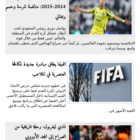
2024-2025: منافسة شرسة وحسم
برتغالي
يواصل دوري روشن السعودي لفت
أنظار عشاق كرة القدم في المنطقة
والعالم، ليس فقط من خلال قوته
التنافسية ومستوى نجومه العالميين، بل أيضاً عبر صراع الهدافين الذي يحظى باهتمام
واسع. وبينما يترقب...
الفيفا يطلق مبادرة جديدة لمكافحة
العنصرية في الملاعب
في خطوة جديدة تعكس حرص الاتحاد
الدولي لكرة القدم فيفا على ترسيخ
القيم الإنسانية داخل المستطيل الأخضر،
أعلن الفيفا عن إطلاق برنامج موسع
لمكافحة العنصرية التي ما زالت تلاحق
اللعبة الأشهر في...
نادي ليفربول: رحلة تاريخية من
الصراع إلى المجد الأوروبي