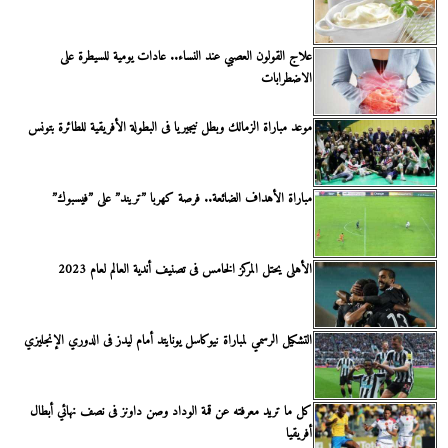
علاج القولون العصبي عند النساء.. عادات يومية للسيطرة على
الاضطرابات
موعد مباراة الزمالك وبطل نيجيريا فى البطولة الأفريقية للطائرة بتونس
مباراة الأهداف الضائعة.. فرصة كهربا ”تريند” على ”فيسبوك”
الأهلى يحتل المركز الخامس فى تصنيف أندية العالم لعام 2023
التشكيل الرسمي لمباراة نيوكاسل يونايتد أمام ليدز فى الدوري الإنجليزي
كل ما تريد معرفته عن قمة الوداد وصن داونز فى نصف نهائي أبطال
أفريقيا