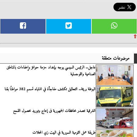
⇧
موضوعات متعلقة
عاجل.. الرئيس السيسي يوجه بإعداد حزمة حوافز وإعفاءات بالمناطق
الصناعية واللوجستية
البوظة بريئة.. التحاليل تكشف مفاجأة في اشتباه تسمم 382 مواطنًا بقنا
الشرقية تتصدر محافظات الجمهورية فى إنتاج وتوريد محصول القمح
طريقة عمل الثومية السورية في البيت زي المحلات