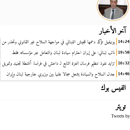
آخر الأخبار
يونيفيل تؤكد دعمها للجيش اللبناني في مواجهة السلاح غير القانوني وتحذر من ا
14:24
نائب لبناني: على إيران احترام سيادة لبنان والتعامل عبر مؤسساته فقط
19:50
تزايد نفوذ تنظيم فرسان العزة التابع لـ داعش في فرنسا: أنشطة تجنيد وتمويل
16:32
جدل السلاح والسيادة يشعل سجالا علنيا بين وزيري خارجية لبنان وإيران
14:46
الفيس بوك
تويتر
Tweets by