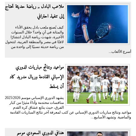
ملاعب البادل ,, رياضة حديثة تحتاج
إلى تنفيذ احترافي
كيف يُصنع ملعب بادل يحقق الأداء
والمتانة في آنٍ واحد؟ خلال السنوات
الأخيرة، شهدت رياضة البادل انتشارًا
لافتًا في مصر والمنطقة العربية، لتتحول
من رياضة حديثة نسبيًا إلى واحدة من
أسرع الألعاب...
مواعيد ونتائج مباريات الدوري
الإسباني القادمة وريال مدريد كاد
أن يسقط
يشهد الدوري الإسباني موسم 2025/2026
منافسات محتدمة وأداءً مثيرًا من كبار
الفرق، حيث يتابع عشاق كرة القدم
مواعيد ونتائج مباريات الدوري الإسباني عن كثب لمعرفة آخر نتائج المباريات القادمة
والماضية. وتشهد الأسابيع...
هدافي الدوري السعودي موسم