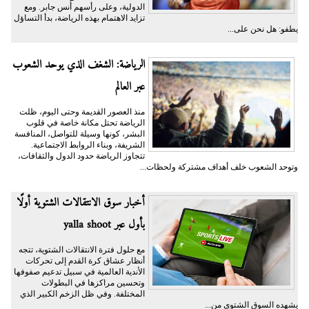
الدولية، وعلى رأسهم أُنس جابر. ومع
تزايد الاهتمام بهذه الرياضة، بدأ التساؤل
يطفو: هل نحن على...
الرياضة: الشغف الذي يوحد الشعوب
عبر العالم
منذ العصور القديمة وحتى اليوم، ظلت
الرياضة تحتل مكانة خاصة في قلوب
البشر، كونها وسيلة للتواصل، المنافسة
الشريفة، وبناء الروابط الاجتماعية.
تتجاوز الرياضة حدود الدول والثقافات،
وتوحد الشعوب خلف أهداف مشتركة ولحظات...
أخبار سوق الانتقالات الشتوية أولًا
بأول عبر yalla shoot
مع حلول فترة الانتقالات الشتوية، تتجه
أنظار عشاق كرة القدم إلى تحركات
الأندية العالمية في سبيل تدعيم صفوفها
وتحسين مراكزها في البطولات
المختلفة. وفي ظل الزخم الكبير الذي
يشهده السوق الشتوي من...