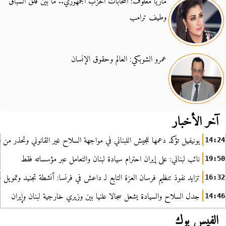
ماريا معلوف: انتخابات الحزب الجمهوري.. ما بين قلق السباق
وطيف ترامب
عمرو الشوبكي: العالم وحقوق الإنسان
آخر الأخبار
يونيفيل تؤكد دعمها للجيش اللبناني في مواجهة السلاح غير القانوني وتحذر من ا
14:24
نائب لبناني: على إيران احترام سيادة لبنان والتعامل عبر مؤسساته فقط
19:50
تزايد نفوذ تنظيم فرسان العزة التابع لـ داعش في فرنسا: أنشطة تجنيد وتمويل
16:32
جدل السلاح والسيادة يشعل سجالا علنيا بين وزيري خارجية لبنان وإيران
14:46
الفيس بوك