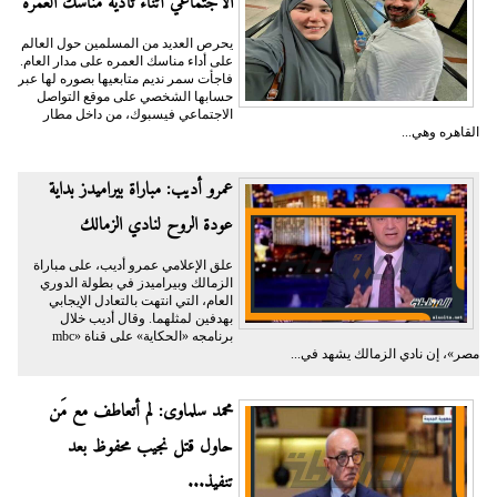
الاجتماعي أثناء تأدية مناسك العمرة
يحرص العديد من المسلمين حول العالم
على أداء مناسك العمره على مدار العام.
فاجأت سمر نديم متابعيها بصوره لها عبر
حسابها الشخصي على موقع التواصل
الاجتماعي فيسبوك، من داخل مطار
القاهره وهي...
عمرو أديب: مباراة بيراميدز بداية
عودة الروح لنادي الزمالك
علق الإعلامي عمرو أديب، على مباراة
الزمالك وبيراميدز في بطولة الدوري
العام، التي انتهت بالتعادل الإيجابي
بهدفين لمثلهما. وقال أديب خلال
برنامجه «الحكاية» على قناة «mbc
مصر»، إن نادي الزمالك يشهد في...
محمد سلماوى: لم أتعاطف مع مَن
حاول قتل نجيب محفوظ بعد
تنفيذ...