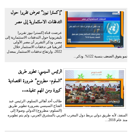
”إكسترا نيوز” تعرض تقريرا حول
التدفقات الاستثمارية إلى مصر
عرضت قناة إكسترا نيوز تقريرا
تليفزيونيا حول التدفقات الاستثمارية إلى
مصر، وذكر التقرير أن مصر الأولى
أفريقيا فى تدفقات الاستثمار خلال
2022، وارتفاع تدفقات الاستثمار بمعدل
نمو يفوق الضعف بنسبة 122%. وذكر...
الرئيس السيسي: تطوير طريق
”السلوم- مطروح” ضرورة اقتصادية
كبيرة ومن المهم تنفيذه...
طالب أحد أهالي السلوم، الرئيس عبد
الفتاح السيسي بضرورة تطوير طريق
(السلوم- مطروح) الدولي وصولا إلى
المنفذ، لأنه طريق دولي يربط دول المغرب العربي بالمشرق العربي، ولم يتم تطويره
منذ عام 2018....