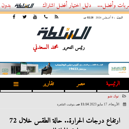
ل...
أفضل اشتراك IPTV بدون تقطيع 2026 – دليل المشاهد العصري
السبت
، 8 أغسطس 2026
02:28 صـ
محمد السعدني
رئيس التحرير
الرئيسية
مصر
تقارير
توك شو
الأربعاء، 17 مايو 2023
11:14 صـ
بتوقيت القاهرة
2023-05-17 11:14:25
ارتفاع درجات الحرارة.. حالة الطقس خلال 72