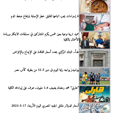
6 إجراءات يجب اتباعها لتقليل خطر الإصابة بارتفاع ضغط الدم
عميد تربية نوعية بعين شمس يكرم المشاركين في مسابقات الابتكار وريادة
الأعمال بالكلية
غداً.. البنك المركزي يحدد أسعار الفائدة على الإيداع والإقراض
بيراميدز يواجه راية اليوم فى دور الـ 32 من بطولة كأس مصر
”هارلي” محمد رمضان يضيف 1.4 مليون.. تعرف على إيراداته الكلية
أسعار الدولار مقابل الجنيه المصري اليوم الأربعاء 17-5-2023