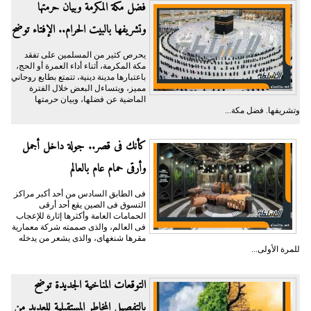
فضل مكة المكرمة وبيان حرمتها
وتشريفها بالبيت الحرام.. الإفتاء توضح
يحرص كثير من المسلمين على تفقد
مكة المكرمة، أثناء أداء العمرة أو الحج،
باعتبارها مدينة دينية، تتمتع بطابع روحاني
مميز، ويتساءل البعض خلال الفترة
الماضية عن فضلها، وبيان حرمتها
وتشريفها. فضل مكة...
كأنك فى قصر.. جولة داخل أجمل
وأرقى حمام عام بالعالم
فى الطابق السادس من أحد أكبر مراكز
التسوق فى الصين يقع أحد أرقى
الحمامات العامة وأكثرها إثارة للإعجاب
فى العالم، والذى صممته شركة معمارية
مقرها شنغهاى، والذى يشعر من يدخله
للمرة الأولى...
التوقعات المناخية الجديدة توضح
بالتفصيل المخاطر المستقبلية للعديد من