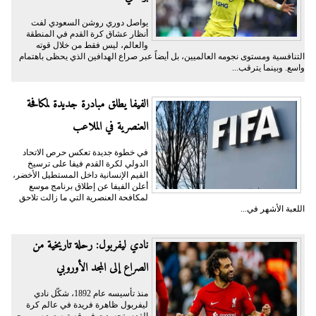
يواصل دوري روشن السعودي لفت
أنظار عشاق كرة القدم في المنطقة
والعالم، ليس فقط من خلال قوته
التنافسية ومستوى نجومه العالميين، بل أيضاً عبر صراع الهدافين الذي يحظى باهتمام
واسع. وبينما يترقب...
الفيفا يطلق مبادرة جديدة لمكافحة
العنصرية في الملاعب
في خطوة جديدة تعكس حرص الاتحاد
الدولي لكرة القدم فيفا على ترسيخ
القيم الإنسانية داخل المستطيل الأخضر،
أعلن الفيفا عن إطلاق برنامج موسع
لمكافحة العنصرية التي ما زالت تلاحق
اللعبة الأشهر في...
نادي ليفربول: رحلة تاريخية من
الصراع إلى المجد الأوروبي
منذ تأسيسه عام 1892، شكّل نادي
ليفربول ظاهرة فريدة في عالم كرة
القدم، تجسدت في قصة صعوده من رحم