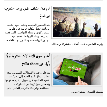
الرياضة: الشغف الذي يوحد الشعوب
عبر العالم
منذ العصور القديمة وحتى اليوم، ظلت
الرياضة تحتل مكانة خاصة في قلوب
البشر، كونها وسيلة للتواصل، المنافسة
الشريفة، وبناء الروابط الاجتماعية.
تتجاوز الرياضة حدود الدول والثقافات،
وتوحد الشعوب خلف أهداف مشتركة ولحظات...
أخبار سوق الانتقالات الشتوية أولًا
بأول عبر yalla shoot
مع حلول فترة الانتقالات الشتوية، تتجه
أنظار عشاق كرة القدم إلى تحركات
الأندية العالمية في سبيل تدعيم صفوفها
وتحسين مراكزها في البطولات
المختلفة. وفي ظل الزخم الكبير الذي
يشهده السوق الشتوي من...