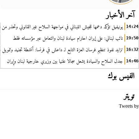
آخر الأخبار
يونيفيل تؤكد دعمها للجيش اللبناني في مواجهة السلاح غير القانوني وتحذر من ا
14:24
نائب لبناني: على إيران احترام سيادة لبنان والتعامل عبر مؤسساته فقط
19:50
تزايد نفوذ تنظيم فرسان العزة التابع لـ داعش في فرنسا: أنشطة تجنيد وتمويل
16:32
جدل السلاح والسيادة يشعل سجالا علنيا بين وزيري خارجية لبنان وإيران
14:46
الفيس بوك
تويتر
Tweets by