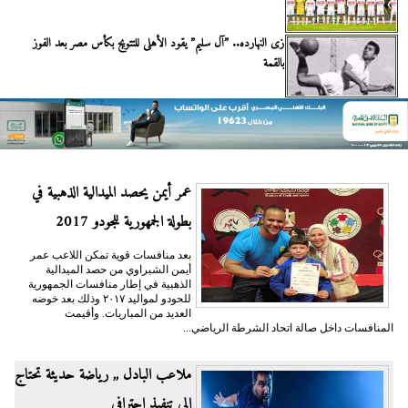
زى النهارده.. ”آل سليم” يقود الأهلى للتتويج بكأس مصر بعد الفوز
بالقمة
عمر أيمن يحصد الميدالية الذهبية في
بطولة الجمهورية للجودو 2017
بعد منافسات قوية تمكن اللاعب عمر
أيمن الشبراوي من حصد الميدالية
الذهبية في إطار منافسات الجمهورية
للحودو لمواليد ٢٠١٧ وذلك بعد خوضه
العديد من المباريات. وأقيمت
المنافسات داخل صالة اتحاد الشرطة الرياضي...
ملاعب البادل ,, رياضة حديثة تحتاج
إلى تنفيذ احترافي