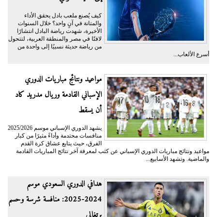
كيف يُصنع ملعب بادل يحقق الأداء
والمتانة في آنٍ واحد؟ خلال السنوات
الأخيرة، شهدت رياضة البادل انتشارًا
لافتًا في مصر والمنطقة العربية، لتتحول
من رياضة حديثة نسبيًا إلى واحدة من
أسرع الألعاب...
مواعيد ونتائج مباريات الدوري
الإسباني القادمة وريال مدريد كاد
أن يسقط
يشهد الدوري الإسباني موسم 2025/2026
منافسات محتدمة وأداءً مثيرًا من كبار
الفرق، حيث يتابع عشاق كرة القدم
مواعيد ونتائج مباريات الدوري الإسباني عن كثب لمعرفة آخر نتائج المباريات القادمة
والماضية. وتشهد الأسابيع...
هدافي الدوري السعودي موسم
2024-2025: منافسة شرسة وحسم
برتغالي