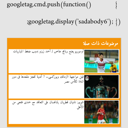
googletag.cmd.push(function() {
googletag.display('sadabody6'); });
موضوعات ذات صلة
أوسوريو يضع برنامج خاص لـ أحمد زيزو بسبب ضغط المباريات
قبل مواجهة الزمالك وبوركسى.. 7 أندية تحجز مقعدها فى دور
الـ16 لكأس مصر
شوبير: ناديان قطريان يتنافسان على التعاقد مع حمدى فتحى من
الأهلى