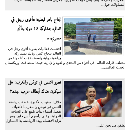
التساؤلات حول...
نجاح باهر لبطولة «أقوى رجل في
العالم» بمشاركة 18 دولة وتألّق
مصري...
اختتمت فعاليات بطولة أقوى رجل في
العالم بنجاح كبير، وذلك بمشاركة
رياضية دولية واسعة ضمّت 18 دولة من
مختلف قارات العالم، في أجواء من التحدي والقوة والإثارة، حيث استضافت أوزبكستان
الحدث العالمي،...
تطور التنس في تونس والمغرب: هل
سيكون هناك أبطال عرب جدد؟
خلال السنوات الأخيرة، خطفت رياضة
التنس في تونس والمغرب الأضواء،
بفضل أسماء بدأت تلمع على الساحة
الدولية، وعلى رأسهم أُنس جابر. ومع
تزايد الاهتمام بهذه الرياضة، بدأ التساؤل
يطفو: هل نحن على...