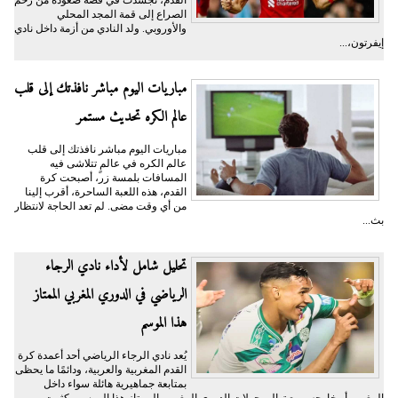
الصراع إلى قمة المجد المحلي
والأوروبي. ولد النادي من أزمة داخل نادي
إيفرتون،...
مباريات اليوم مباشر نافذتك إلى قلب
عالم الكره تحديث مستمر
مباريات اليوم مباشر نافذتك إلى قلب
عالم الكره في عالمٍ تتلاشى فيه
المسافات بلمسة زر، أصبحت كرة
القدم، هذه اللعبة الساحرة، أقرب إلينا
من أي وقت مضى. لم تعد الحاجة لانتظار
بث...
تحليل شامل لأداء نادي الرجاء
الرياضي في الدوري المغربي الممتاز
هذا الموسم
يُعد نادي الرجاء الرياضي أحد أعمدة كرة
القدم المغربية والعربية، ودائمًا ما يحظى
بمتابعة جماهيرية هائلة سواء داخل
المغرب أو خارجه. ومع توالي جولات الدوري المغربي الممتاز هذا الموسم، كثرت