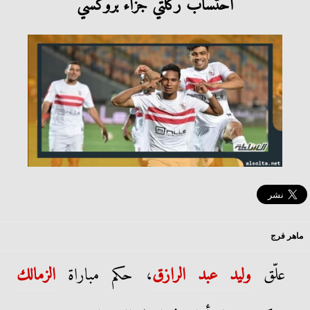
احتساب ركلتي جزاء بروكسي
ماهر فرج
علّق
وليد عبد الرازق
، حكم مباراة
الزمالك