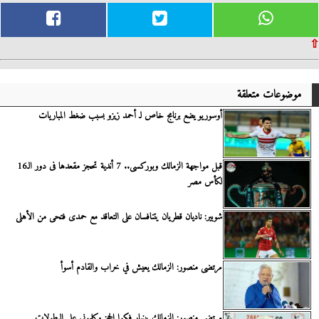
⇧
موضوعات متعلقة
أوسوريو يضع برنامج خاص لـ أحمد زيزو بسبب ضغط المباريات
قبل مواجهة الزمالك وبوركسى.. 7 أندية تحجز مقعدها فى دور الـ16
لكأس مصر
شوبير: ناديان قطريان يتنافسان على التعاقد مع حمدى فتحى من الأهلى
مرتضى منصور: الزمالك يعيش في خراب والقادم أسوأ
مرتضى منصور: الزمالك بينهار فكوا الحجز وكلموني على البطولات