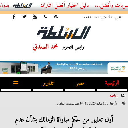
أفضل...
أفضل اشتراك IPTV بدون تقطيع 2026 – دليل المشاهد العصري
الخميس
، 6 أغسطس 2026
08:16 مـ
محمد السعدني
رئيس التحرير
الرئيسية
مصر
تقارير
رياضة
الأربعاء، 10 مايو 2023
04:41 صـ
بتوقيت القاهرة
2023-05-10 04:41:42
أول تعليق من حكم مباراة الزمالك بشأن عدم