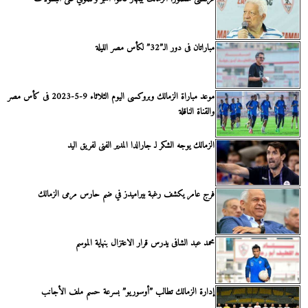
مباراتان فى دور الـ”32” لكأس مصر الليلة
موعد مباراة الزمالك وبروكسى اليوم الثلاثاء 9-5-2023 فى كأس مصر
والقناة الناقلة
الزمالك يوجه الشكر لـ جارالدا المدير الفنى لفريق اليد
فرج عامر يكشف رغبة بيراميدز في ضم حارس مرمى الزمالك
محمد عبد الشافى يدرس قرار الاعتزال بنهاية الموسم
إدارة الزمالك تطالب ”أوسوريو” بسرعة حسم ملف الأجانب