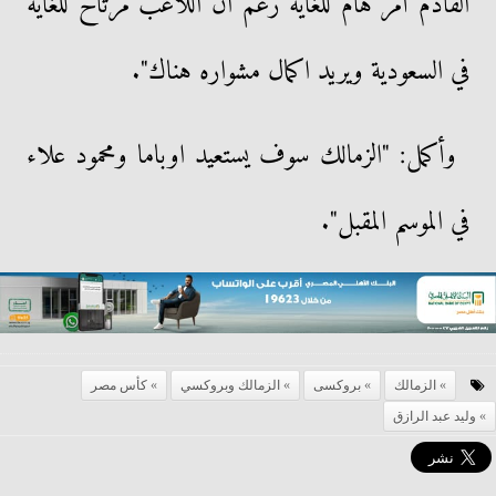
القادم أمر هام للغاية رغم ان اللاعب مرتاح للغاية
في السعودية ويريد اكمال مشواره هناك".
وأكمل: "الزمالك سوف يستعيد اوباما ومحمود علاء
في الموسم المقبل".
الزمالك
بروكسى
الزمالك وبروكسي
كأس مصر
وليد عبد الرازق