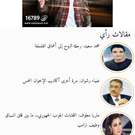
مقالات رأي
محمد سعيد: رحلة الروح إلى أعماق الفلسفة
ضياء رشوان: مرة أخرى أكاذيب الإخوان الخمس
ماريا معلوف: انتخابات الحزب الجمهوري.. ما بين قلق السباق
وطيف ترامب