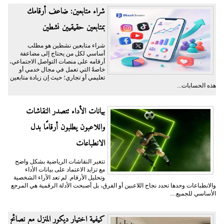
شراء متابعين: ضاعف أرقامك
بمتابعين حقيقيين نشطين
شراء متابعين نشطين هو مطلب
أساسي لكل من يحتاج إلى مضاعفة
أرقامه على منصات التواصل الاجتماعي،
خاصةً التي تعمل في مجال خدمي أو
تعليمي أو تجاري؛ حيث إن زيادة متابعين
هذه الحسابات...
بيانات الأداء تتصدر النقاشات
واللاعبون يطلبون أرقامًا بدل
الانطباعات
تتغير النقاشات الرياضية بشكل واضح
مع تزايد الاعتماد على بيانات الأداء
وتحليل الأرقام. لم تعد الآراء الشخصية
والانطباعات وحدها تحدد نجاح اللاعبين أو الفرق، بل أصبحت الأدلة الرقمية هي المرجع
الأساسي للجميع....
كيفية اختيار ديكور المنزل مع نصائح