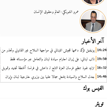
عمرو الشوبكي: العالم وحقوق الإنسان
آخر الأخبار
يونيفيل تؤكد دعمها للجيش اللبناني في مواجهة السلاح غير القانوني وتحذر من ا
14:24
نائب لبناني: على إيران احترام سيادة لبنان والتعامل عبر مؤسساته فقط
19:50
تزايد نفوذ تنظيم فرسان العزة التابع لـ داعش في فرنسا: أنشطة تجنيد وتمويل
16:32
جدل السلاح والسيادة يشعل سجالا علنيا بين وزيري خارجية لبنان وإيران
14:46
الفيس بوك
تويتر