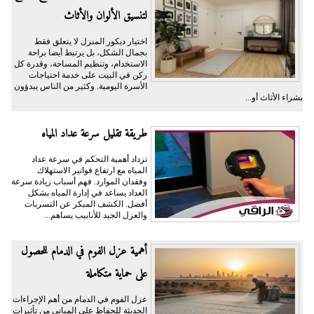
لتنسيق الألوان والأثاث
اختيار ديكور المنزل لا يتعلق فقط
بجمال الشكل، بل يرتبط أيضا براحة
الاستخدام، وتنظيم المساحة، وقدرة كل
ركن في البيت على خدمة احتياجات
الأسرة اليومية. وكثير من الناس يبدؤون
بشراء الأثاث أو...
طريقة تقليل سرعة عداد المياه
تزداد أهمية التحكم في سرعة عداد
المياه مع ارتفاع فواتير الاستهلاك
وفقدان الموارد. فهم أسباب زيادة سرعة
العداد يساعد في إدارة المياه بشكل
أفضل. الكشف المبكر عن التسربات
والعزل الجيد للأنابيب يساهم...
أهمية عزل الفوم في الدمام للحصول
على حماية متكاملة
عزل الفوم في الدمام من أهم الإجراءات
الحديثة للحفاظ على المباني من تأثيرات