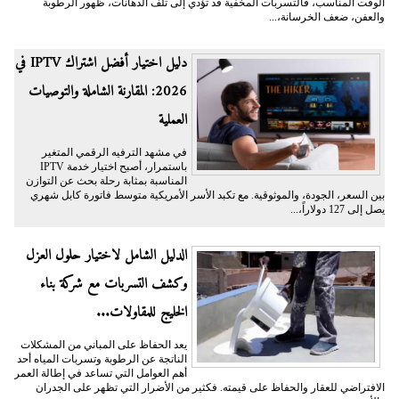
الوقت المناسب، فالتسربات المخفية قد تؤدي إلى تلف الدهانات، ظهور الرطوبة
والعفن، ضعف الخرسانة،...
دليل اختيار أفضل اشتراك IPTV في
2026: المقارنة الشاملة والتوصيات
العملية
في مشهد الترفيه الرقمي المتغير
باستمرار، أصبح اختيار خدمة IPTV
المناسبة بمثابة رحلة بحث عن التوازن
بين السعر، الجودة، والموثوقية. مع تكبد الأسر الأمريكية متوسط فاتورة كابل شهري
يصل إلى 127 دولاراً،...
الدليل الشامل لاختيار حلول العزل
وكشف التسربات مع شركة بناء
الخليج للمقاولات...
يعد الحفاظ على المباني من المشكلات
الناتجة عن الرطوبة وتسربات المياه أحد
أهم العوامل التي تساعد في إطالة العمر
الافتراضي للعقار والحفاظ على قيمته. فكثير من الأضرار التي تظهر على الجدران