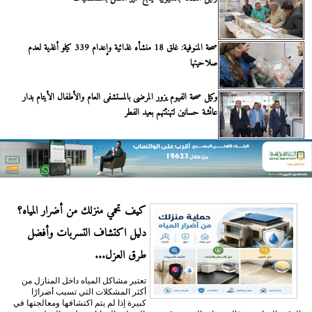
صحة المنوفية: غلق 18 منشأه غذائية وإعدام 339 كيلو أغذية لعدم
صلاحيتها
وكيل صحة الفيوم يزور المرضى بالمستشفى العام والأطفال الأيتام بدار
عائشة حسانين لتهنئتهم بعيد الفطر
كيف تحمي منزلك من أضرار المياه؟
دليل اكتشاف التسربات وأفضل
طرق العزل...
تعتبر مشاكل المياه داخل المنازل من
أكثر المشكلات التي تسبب أضرارًا
كبيرة إذا لم يتم اكتشافها ومعالجتها في