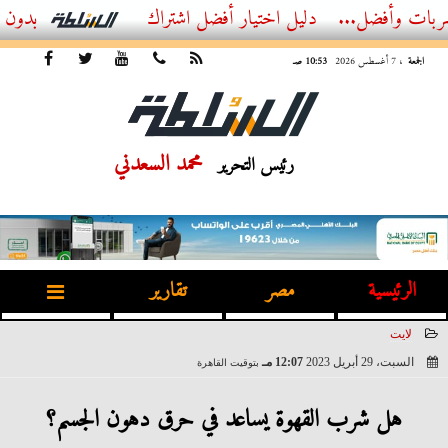
...
أفضل اشتراك IPTV بدون تقطيع 2026 – دليل المشاهد العصري
الجمعة
، 7 أغسطس 2026
10:53 صـ
محمد السعدني
رئيس التحرير
الرئيسية
مصر
تقارير
لايت
السبت، 29 أبريل 2023
12:07 مـ
بتوقيت القاهرة
2023-04-29 12:07:10
هل شرب القهوة يساعد في حرق دهون الجسم؟