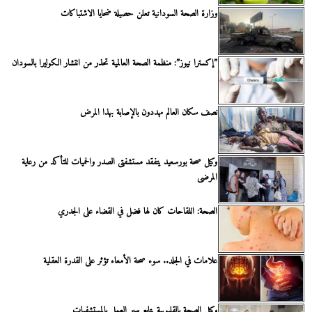
وزارة الصحة السودانية تعلن حصيلة ضحايا الاشتباكات
”إكسترا نيوز”: منظمة الصحة العالمية تحذر من انتشار الكوليرا بالسودان
نصف سكان العالم مهددون بالإصابة بهذا المرض
وكيل صحة بورسعيد يتفقد مستشفتى الصدر والحميات للتأكد من رعاية
المرضى
الصحة: اللقاحات كان لها فضل في القضاء على الجدري
علامات في الجلد.. سوء صحة الأمعاء تؤثر على القدرة العقلية
وكيل الصحة بالقليوبية يتابع سير العمل بالمستشفيات