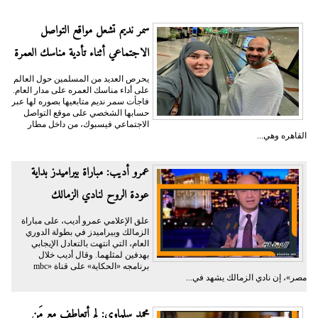
سمر نديم تشعل مواقع التواصل
الاجتماعي أثناء تأدية مناسك العمرة
يحرص العديد من المسلمين حول العالم
على أداء مناسك العمره على مدار العام.
فاجأت سمر نديم متابعيها بصوره لها عبر
حسابها الشخصي على موقع التواصل
الاجتماعي فيسبوك، من داخل مطار
القاهره وهي...
عمرو أديب: مباراة بيراميدز بداية
عودة الروح لنادي الزمالك
علق الإعلامي عمرو أديب، على مباراة
الزمالك وبيراميدز في بطولة الدوري
العام، التي انتهت بالتعادل الإيجابي
بهدفين لمثلهما. وقال أديب خلال
برنامجه «الحكاية» على قناة «mbc
مصر»، إن نادي الزمالك يشهد في...
محمد سلماوى: لم أتعاطف مع مَن