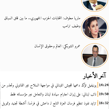
ماريا معلوف: انتخابات الحزب الجمهوري.. ما بين قلق السباق
وطيف ترامب
عمرو الشوبكي: العالم وحقوق الإنسان
آخر الأخبار
يونيفيل تؤكد دعمها للجيش اللبناني في مواجهة السلاح غير القانوني وتحذر من ا
14:24
نائب لبناني: على إيران احترام سيادة لبنان والتعامل عبر مؤسساته فقط
19:50
تزايد نفوذ تنظيم فرسان العزة التابع لـ داعش في فرنسا: أنشطة تجنيد وتمويل
16:32