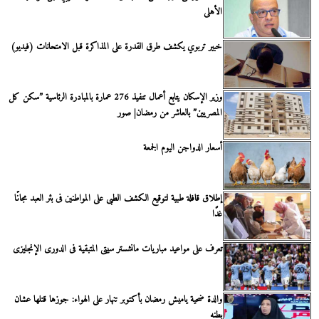
الأهلى
خبير تربوي يكشف طرق القدرة على المذاكرة قبل الامتحانات (فيديو)
وزير الإسكان يتابع أعمال تنفيذ 276 عمارة بالمبادرة الرئاسية ”سكن كل
المصريين” بالعاشر من رمضان| صور
أسعار الدواجن اليوم الجمعة
إطلاق قافلة طبية لتوقيع الكشف الطبى على المواطنين فى بئر العبد مجانًا
غدًا
تعرف على مواعيد مباريات مانشستر سيتى المتبقية فى الدورى الإنجليزى
والدة ضحية ياميش رمضان بأكتوبر تنهار على الهواء: جوزها قتلها عشان
بطنه