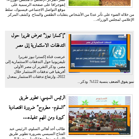
إنفوجرافا على صفحته الرسمية على
موقع التواصل الاجتماعي فيسبوك، سلط
من خلاله الضوء على تأثر عددًا من الأشخاص بتقلبات الطقس والمناخ. وكشف المركز
الإعلامي لمجلس الوزراء،...
”إكسترا نيوز” تعرض تقريرا حول
التدفقات الاستثمارية إلى مصر
عرضت قناة إكسترا نيوز تقريرا
تليفزيونيا حول التدفقات الاستثمارية إلى
مصر، وذكر التقرير أن مصر الأولى
أفريقيا فى تدفقات الاستثمار خلال
2022، وارتفاع تدفقات الاستثمار بمعدل
نمو يفوق الضعف بنسبة 122%. وذكر...
الرئيس السيسي: تطوير طريق
”السلوم- مطروح” ضرورة اقتصادية
كبيرة ومن المهم تنفيذه...
طالب أحد أهالي السلوم، الرئيس عبد
الفتاح السيسي بضرورة تطوير طريق
(السلوم- مطروح) الدولي وصولا إلى