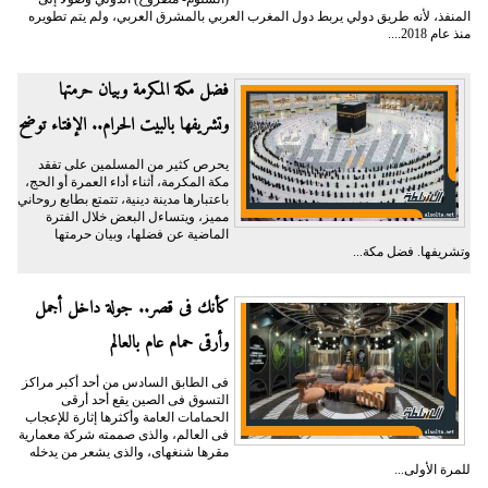
المنفذ، لأنه طريق دولي يربط دول المغرب العربي بالمشرق العربي، ولم يتم تطويره
منذ عام 2018....
فضل مكة المكرمة وبيان حرمتها
وتشريفها بالبيت الحرام.. الإفتاء توضح
يحرص كثير من المسلمين على تفقد
مكة المكرمة، أثناء أداء العمرة أو الحج،
باعتبارها مدينة دينية، تتمتع بطابع روحاني
مميز، ويتساءل البعض خلال الفترة
الماضية عن فضلها، وبيان حرمتها
وتشريفها. فضل مكة...
كأنك فى قصر.. جولة داخل أجمل
وأرقى حمام عام بالعالم
فى الطابق السادس من أحد أكبر مراكز
التسوق فى الصين يقع أحد أرقى
الحمامات العامة وأكثرها إثارة للإعجاب
فى العالم، والذى صممته شركة معمارية
مقرها شنغهاى، والذى يشعر من يدخله
للمرة الأولى...