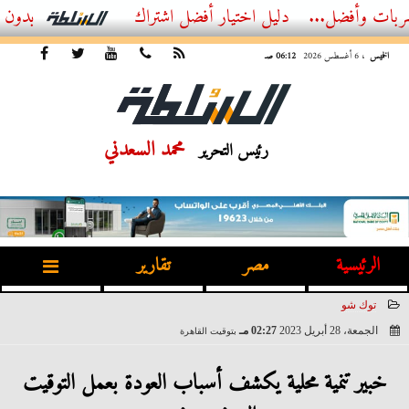
ل...
أفضل اشتراك IPTV بدون تقطيع 2026 – دليل المشاهد العصري
الخميس
، 6 أغسطس 2026
06:12 صـ
محمد السعدني
رئيس التحرير
الرئيسية
مصر
تقارير
توك شو
الجمعة، 28 أبريل 2023
02:27 مـ
بتوقيت القاهرة
2023-04-28 14:27:44
خبير تنمية محلية يكشف أسباب العودة بعمل التوقيت