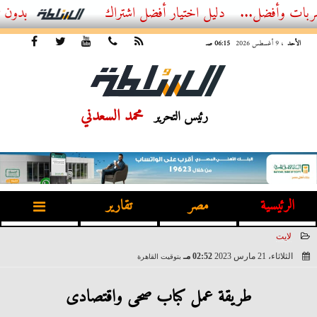
..
أفضل اشتراك IPTV بدون تقطيع 2026 – دليل المشاهد العصري
الأحد
، 9 أغسطس 2026
06:15 صـ
محمد السعدني
رئيس التحرير
الرئيسية
مصر
تقارير
لايت
الثلاثاء، 21 مارس 2023
02:52 مـ
بتوقيت القاهرة
2023-03-21 14:52:18
طريقة عمل كباب صحى واقتصادى