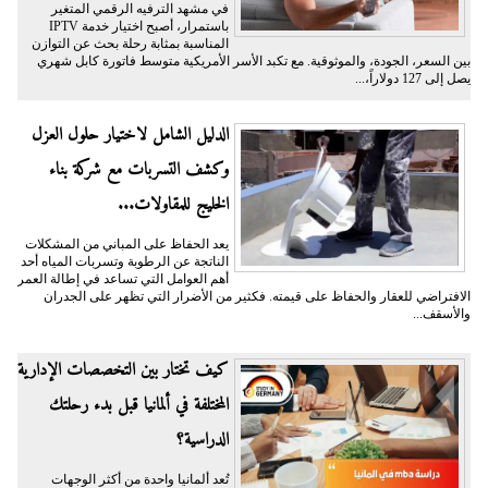
في مشهد الترفيه الرقمي المتغير
باستمرار، أصبح اختيار خدمة IPTV
المناسبة بمثابة رحلة بحث عن التوازن
بين السعر، الجودة، والموثوقية. مع تكبد الأسر الأمريكية متوسط فاتورة كابل شهري
يصل إلى 127 دولاراً،...
الدليل الشامل لاختيار حلول العزل
وكشف التسربات مع شركة بناء
الخليج للمقاولات...
يعد الحفاظ على المباني من المشكلات
الناتجة عن الرطوبة وتسربات المياه أحد
أهم العوامل التي تساعد في إطالة العمر
الافتراضي للعقار والحفاظ على قيمته. فكثير من الأضرار التي تظهر على الجدران
والأسقف...
كيف تختار بين التخصصات الإدارية
المختلفة في ألمانيا قبل بدء رحلتك
الدراسية؟
تُعد ألمانيا واحدة من أكثر الوجهات