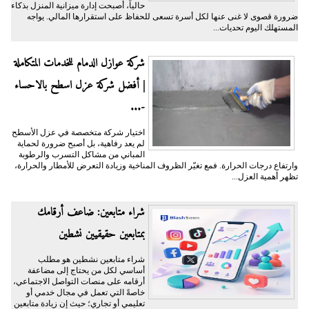
حالياً، أصبحت إدارة ميزانية المنزل بذكاء
ضرورة قصوى لا غنى عنها لكل أسرة تسعى للحفاظ على استقرارها المالي. يواجه
المستهلك اليوم تحديات...
شركة عوازل الدمام للخدمات المتكاملة
| أفضل شركة عزل اسطح بالاحساء
-...
اختيار شركة متخصصة في عزل الأسطح
لم يعد رفاهية، بل أصبح ضرورة لحماية
المباني من مشاكل التسرب والرطوبة
وارتفاع درجات الحرارة. فمع تغيّر الظروف المناخية وزيادة التعرض للأمطار والحرارة،
تظهر أهمية العزل...
شراء متابعين: ضاعف أرقامك
بمتابعين حقيقيين نشطين
شراء متابعين نشطين هو مطلب
أساسي لكل من يحتاج إلى مضاعفة
أرقامه على منصات التواصل الاجتماعي،
خاصةً التي تعمل في مجال خدمي أو
تعليمي أو تجاري؛ حيث إن زيادة متابعين