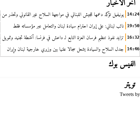
آخر الأخبار
يونيفيل تؤكد دعمها للجيش اللبناني في مواجهة السلاح غير القانوني وتحذر من ا
14:24
نائب لبناني: على إيران احترام سيادة لبنان والتعامل عبر مؤسساته فقط
19:50
تزايد نفوذ تنظيم فرسان العزة التابع لـ داعش في فرنسا: أنشطة تجنيد وتمويل
16:32
جدل السلاح والسيادة يشعل سجالا علنيا بين وزيري خارجية لبنان وإيران
14:46
الفيس بوك
تويتر
Tweets by