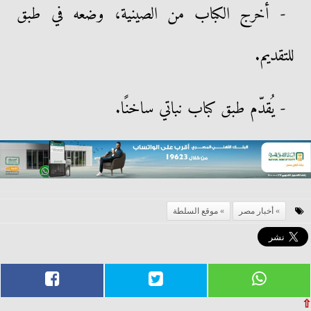
- أخرج الكباب من الصينية، وضعه في طبق
للتقديم.
- يُقدّم طبق كباب نباتي ساخنًا.
أخبار مصر
موقع السلطة
⇧