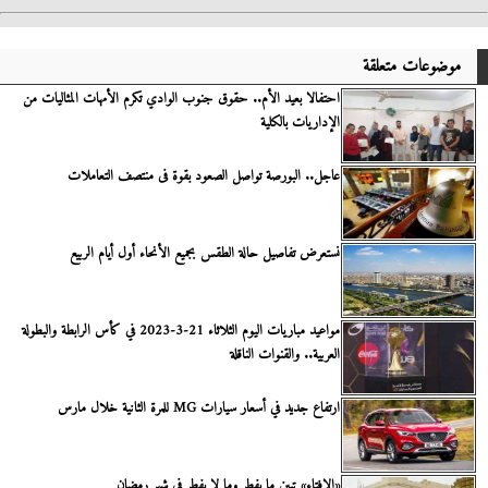
موضوعات متعلقة
احتفالا بعيد الأم.. حقوق جنوب الوادي تكرم الأمهات المثاليات من
الإداريات بالكلية
عاجل.. البورصة تواصل الصعود بقوة فى منتصف التعاملات
نستعرض تفاصيل حالة الطقس بجميع الأنحاء أول أيام الربيع
مواعيد مباريات اليوم الثلاثاء 21-3-2023 في كأس الرابطة والبطولة
العربية.. والقنوات الناقلة
ارتفاع جديد في أسعار سيارات MG للمرة الثانية خلال مارس
«الإفتاء» تبين ما يفطر وما لا يفطر في شهر رمضان