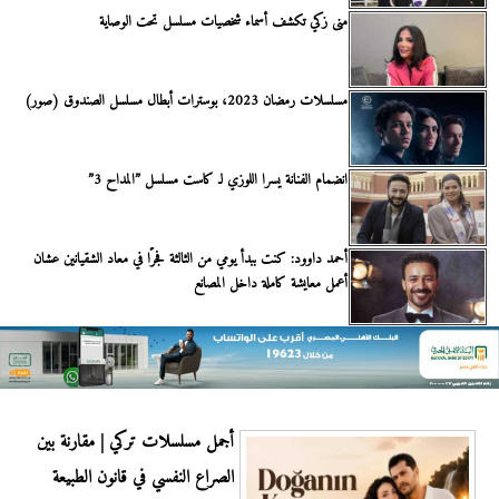
منى زكي تكشف أسماء شخصيات مسلسل تحت الوصاية
مسلسلات رمضان 2023، بوسترات أبطال مسلسل الصندوق (صور)
انضمام الفنانة يسرا اللوزي لـ كاست مسلسل ”المداح 3”
أحمد داوود: كنت ببدأ يومي من الثالثة فجرًا في معاد الشقيانين عشان
أعمل معايشة كاملة داخل المصانع
أجمل مسلسلات تركي | مقارنة بين
الصراع النفسي في قانون الطبيعة