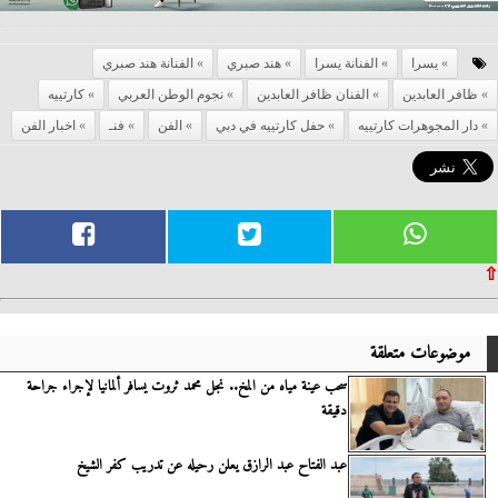
يسرا
الفنانة يسرا
هند صبري
الفنانة هند صبري
ظافر العابدين
الفنان ظافر العابدين
نجوم الوطن العربي
كارتييه
دار المجوهرات كارتييه
حفل كارتييه في دبي
الفن
فنـ
اخبار الفن
⇧
موضوعات متعلقة
سحب عينة مياه من المخ.. نجل محمد ثروت يسافر ألمانيا لإجراء جراحة
دقيقة
عبد الفتاح عبد الرازق يعلن رحيله عن تدريب كفر الشيخ