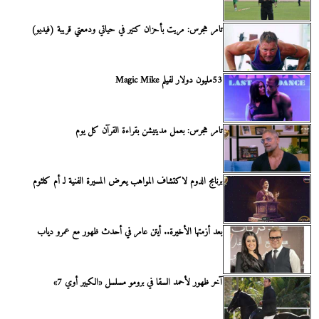
تامر هجرس: مريت بأحزان كتير في حياتي ودمعتي قريبة (فيديو)
53مليون دولار لفيلم Magic Mike
تامر هجرس: بعمل مديتيشن بقراءة القرآن كل يوم
برنامج الدوم لاكتشاف المواهب يعرض المسيرة الفنية لـ أم كلثوم
بعد أزمتها الأخيرة.. أيتن عامر في أحدث ظهور مع عمرو دياب
آخر ظهور لأحمد السقا في برومو مسلسل «الكبير أوي 7»