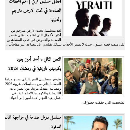
أفضل مسلسل تركي | أهم اللحظات
الصادمة في تحت الارض مترجم
وتحليلها
يُعد مسلسل تحت الارض مترجم من
أكثر الأعمال التي اعتمدت على عنصر
الصدمة والغموض في جذب المشاهدين
على منصة قصة عشق ، حيث لا تسير الأحداث بشكل تقليدي، بل تتصاعد عبر مفاجآت...
النص التاني.. أحمد أمين يعود
بكوميديا تاريخية في رمضان 2026
يخوض مسلسل النص التاني سباق دراما
النصف الثاني من مسلسلات عربية 2026
رمضانية، مقدمًا مزيجًا من الصراعات
التاريخية والكوميديا الاجتماعية، في
عمل يعيد النجم أحمد أمين إلى أجواء
الشخصية التي حققت حضورًا...
مسلسل درش صدمة في مواجهة المال
المدفون