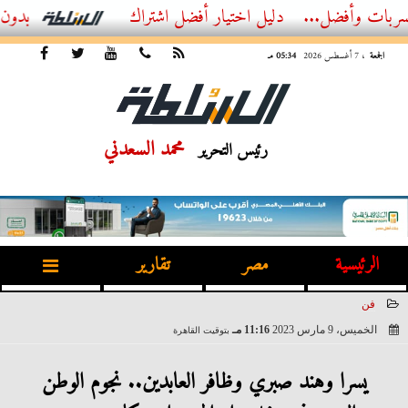
ضل...
أفضل اشتراك IPTV بدون تقطيع 2026 – دليل المشاهد العصري
الجمعة
، 7 أغسطس 2026
05:34 مـ
محمد السعدني
رئيس التحرير
الرئيسية
مصر
تقارير
فن
الخميس، 9 مارس 2023
11:16 مـ
بتوقيت القاهرة
2023-03-09 23:16:12
يسرا وهند صبري وظافر العابدين.. نجوم الوطن