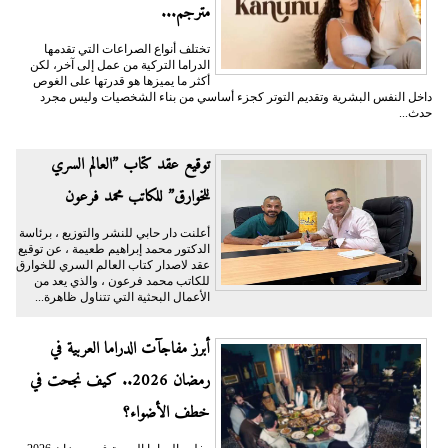
مترجم...
تختلف أنواع الصراعات التي تقدمها
الدراما التركية من عمل إلى آخر، لكن
أكثر ما يميزها هو قدرتها على الغوص
داخل النفس البشرية وتقديم التوتر كجزء أساسي من بناء الشخصيات وليس مجرد
حدث...
توقيع عقد كتاب ”العالم السري
للخوارق” للكاتب محمد فرعون
أعلنت دار حابي للنشر والتوزيع ، برئاسة
الدكتور محمد إبراهيم طعيمة ، عن توقيع
عقد لاصدار كتاب العالم السري للخوارق
للكاتب محمد فرعون ، والذي يعد من
الأعمال البحثية التي تتناول ظاهرة...
أبرز مفاجآت الدراما العربية في
رمضان 2026.. كيف نجحت في
خطف الأضواء؟