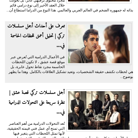
مجرد محتوى ترفيهي عابر، بل تحولت
خلال العقد الأخير إلى نوع درامي قائم
بذاته له جمهوره الضخم في العالم العربي والعالمي. هذا النوع من الدراما استطاع أن...
تعرف على أحداث أجمل مسلسلات
تركي | تحليل أعمق للحظات الحاسمة
في...
في الأعمال الدرامية التي تُعرض عبر
موقع قصة عشق ، لا تكون اللحظات
الحاسمة مجرد نقاط تحول عابرة، بل
هي لحظات تكشف حقيقة الشخصيات، وتعيد تشكيل العلاقات بالكامل. وهذا ما يظهر
بوضوح...
أجمل مسلسلات تركي قصة عشق |
نظرة سريعة على التحولات الدرامية
في...
تُعد التحولات الدرامية من أهم العناصر
التي تمنح أي عمل فني قيمته الحقيقية،
لأنها تمثل اللحظات التي يتغير فيها