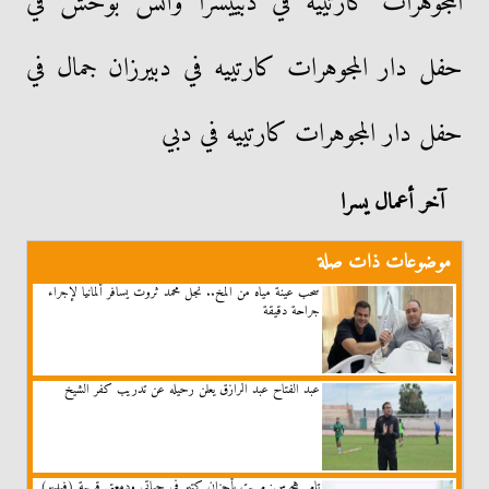
المجوهرات كارتييه في دبييسرا وأنس بوخش في
حفل دار المجوهرات كارتييه في دبيرزان جمال في
حفل دار المجوهرات كارتييه في دبي
آخر أعمال يسرا
موضوعات ذات صلة
سحب عينة مياه من المخ.. نجل محمد ثروت يسافر ألمانيا لإجراء
جراحة دقيقة
عبد الفتاح عبد الرازق يعلن رحيله عن تدريب كفر الشيخ
تامر هجرس: مريت بأحزان كتير في حياتي ودمعتي قريبة (فيديو)