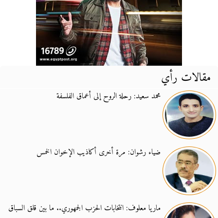
مقالات رأي
محمد سعيد: رحلة الروح إلى أعماق الفلسفة
ضياء رشوان: مرة أخرى أكاذيب الإخوان الخمس
ماريا معلوف: انتخابات الحزب الجمهوري.. ما بين قلق السباق