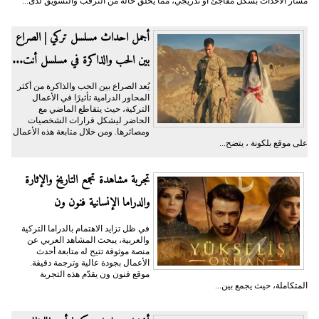
مسار الأحداث بشكل مفاجئ أو تدريجي، مما يخلق حالة من الترقب والتشويق لدى...
أجمل احداث مسلسل تركي | الصراع
بين الحب والذاكرة في مسلسل أنت...
يُعد الصراع بين الحب والذاكرة من أكثر
المحاور الدرامية تأثيرًا في الأعمال
التركية، حيث يتقاطع الماضي مع
الحاضر ليشكل قرارات الشخصيات
ومصائرها. ومن خلال متابعة هذه الأعمال
على موقع بلكونة ، يتضح...
تجربة مشاهدة تجمع التاريخ والإثارة
والدراما الإنسانية فنون ون
في ظل تزايد الاهتمام بالدراما التركية
والعربية، يبحث المشاهد العربي عن
منصة موثوقة تتيح له متابعة أحدث
الأعمال بجودة عالية وترجمة دقيقة.
موقع فنون ون يقدّم هذه التجربة
المتكاملة، حيث يجمع بين...