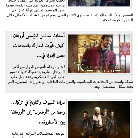
دخلت الدراما العربية في رمضان 2026
مرحلة جديدة من المنافسة القوية، بعدما
شهد الموسم الحالي تنوعًا كبيرًا في
القصص والأساليب الإخراجية ومستوى الإنتاج الفني. ومع عرض عشرات الأعمال خلال
الشهر الكريم، تمكنت...
أحداث مسلسل المؤسس أروهان |
كيف غيّرت المعارك والتحالفات
مصير الدولة في...
تُعتبر مرحلة تأسيس الدول من أكثر
المراحل التاريخية تعقيدًا، لأنها لا تقوم
على القوة العسكرية وحدها، بل على
شبكة واسعة من التحالفات السياسية، والصراعات الداخلية، والقرارات المصيرية التي
تحدد شكل المستقبل. وهذا...
دراما السيوف والتاريخ في تركيا…
رحلة من “أرطغرل” إلى “أورهان”
بين الأسطورة...
لم تعد المسلسلات التركية التاريخية