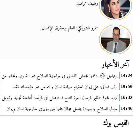
وطيف ترامب
عمرو الشوبكي: العالم وحقوق الإنسان
آخر الأخبار
يونيفيل تؤكد دعمها للجيش اللبناني في مواجهة السلاح غير القانوني وتحذر من ا
14:24
نائب لبناني: على إيران احترام سيادة لبنان والتعامل عبر مؤسساته فقط
19:50
تزايد نفوذ تنظيم فرسان العزة التابع لـ داعش في فرنسا: أنشطة تجنيد وتمويل
16:32
جدل السلاح والسيادة يشعل سجالا علنيا بين وزيري خارجية لبنان وإيران
14:46
الفيس بوك