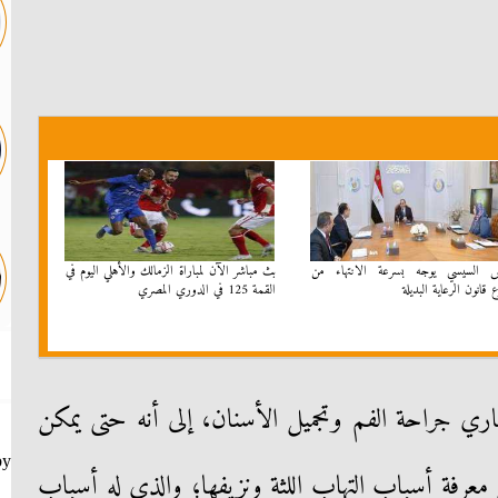
س السيسي يوجه بسرعة الانتهاء من
بث مباشر الآن لمباراة الزمالك والأهلي اليوم في
قانون الرعاية البديلة
القمة 125 في الدوري المصري
ي جراحة الفم وتجميل الأسنان، إلى أنه حتى يمكن
by
 معرفة أسباب التهاب اللثة ونزيفها؛ والذي له أسباب