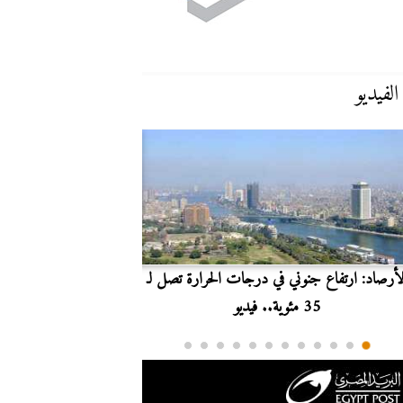
الفيديو
لأرصاد: ارتفاع جنوني في درجات الحرارة تصل لـ
بث مباشر.. مشاهدة مبارا
35 مئوية.. فيديو
الدوري ا