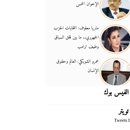
الإخوان الخمس
جدل السلاح والسيادة
14:46
ماريا معلوف: انتخابات الحزب
الجمهوري.. ما بين قلق السباق
وطيف ترامب
عمرو الشوبكي: العالم وحقوق
الإنسان
الفيس بوك
تويتر
Tweets 