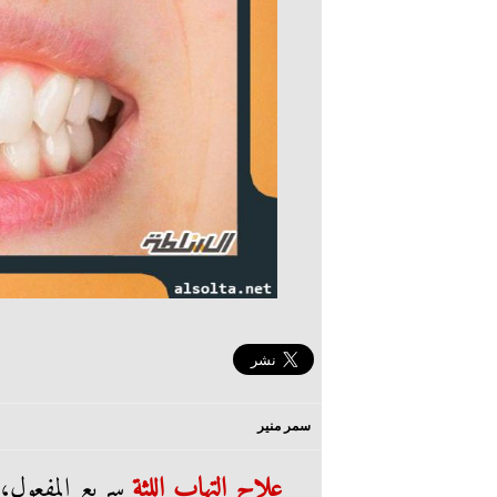
سمر منير
علاج التهاب اللثة
سريع المفعول، م