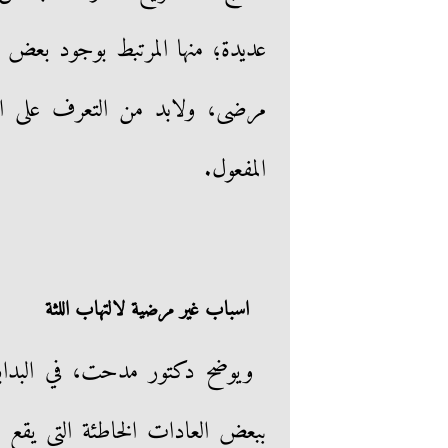
عديدة؛ منها المرتبط بوجود بعض ال
مرضى، ولابد من التعرف على الأ
المفعول.
اسباب غير مرضية لالتهاب اللثة
ويوضح دكتور مدحت، في البدابة 
ببعض العادات الخاطئة التي يقع ف