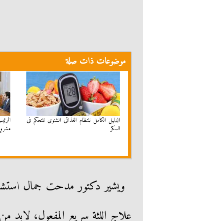
موضوعات ذات صلة
الدليل الكامل للنظام الغذائى الشتوى للتحكم فى
الرئي
السكر
مشروع 
ويشير دكتور مدحت جمال استشار
علاج اللثة سريع المفعول، لابد من