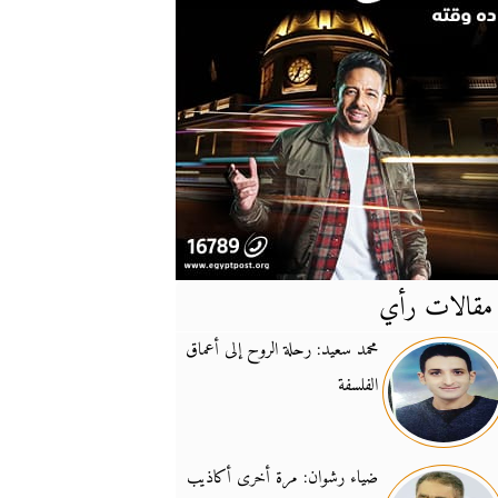
مقالات رأي
آخر
الأخبار
محمد سعيد: رحلة الروح إلى أعماق
الفلسفة
يونيفيل تؤكد دعمها ل
14:24
نائب لبناني: على إير
19:50
ضياء رشوان: مرة أخرى أكاذيب
تزايد نفوذ تنظيم فرس
16:32