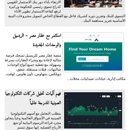
الارتقاء بأداء دور بنك الاستثمار القومي
كذراع تنموي رئيسي للحكومة وركيزة
لرفع كفاءة الاستثمار تطوير الأداء
التنموي للبنك وتعزيز دوره كشريك فاعل مع القطاع الخاص لتمويل مشروعات البنية
الأساسية تعزيز مساهمة البنك...
استثمر مع عقار مصر – الريسيل
والوحدات الجديدة
منصة عقار مصر للريسيل تمنحك فرصة
مثالية لإعادة بيع وشراء العقارات بسرعة
وسهولة، مع تغطية جميع أنواع الوحدات:
شاليهات، فيلات مستقلة، شقق،
دوبلكس، بنتهاوس، تاون هاوس، لوفت،
مكاتب إدارية، عيادات، صيدليات، محلات...
فهم آليات تحليل شركات التكنولوجيا
الصينية المدرجة عالمياً
يتطلب التعامل مع أسهم التكنولوجيا
الصينية في الأسواق العالمية وعياً يتجاوز
مجرد قراءة الرسوم البيانية أو تتبع
الأرباح الفصلية. إنها سوق تتسم