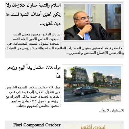
السلام والتنمية مساران متلازمان ولا
يمكن تحقيق أهداف التنمية المستدامة
دون تحقيق...
شارك الدكتور محمود محيي الدين،
المبعوث الخاص للأمين العام للأمم
المتحدة لتمويل التنمية المستدامة، في
الجلسة رفيعة المستوى بعنوان المسارات العالمية للسلام والتنمية: دروس من القيادة ،
وذلك ضمن الاجتماع السادس والعشرين...
مول VX: استثمار يبدأ اليوم ويزدهر
غدًا
مول VX جولدن سكوير التجمع الخامس:
حين تتحوّل الفكرة إلى قيمة في قلب
القاهرة الجديدة، حيث تتلاقى الحركة مع
الرؤية، يولد مول VX جولدن سكوير
التجمع الخامس كمفهوم مختلف
للاستثمار، لا يبدأ...
Fiori Compound October