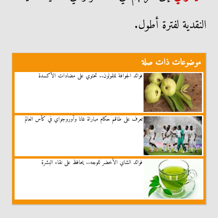
النقدية لفترة أطول.
موضوعات ذات صلة
فوائد الجوافة للقولون.. تحتوي على مضادات الأكسدة
تعرف على طاقم حكام مباراة غانا وأوروجواي في كأس العالم
فوائد الشاي الأخضر للوجه.. يحافظ على نقاء البشرة