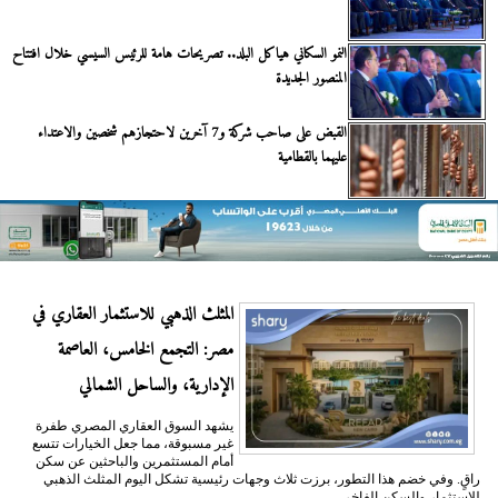
النمو السكاني هياكل البلد.. تصريحات هامة للرئيس السيسي خلال افتتاح
المنصور الجديدة
القبض على صاحب شركة و7 آخرين لاحتجازهم شخصين والاعتداء
عليهما بالقطامية
المثلث الذهبي للاستثمار العقاري في
مصر: التجمع الخامس، العاصمة
الإدارية، والساحل الشمالي
يشهد السوق العقاري المصري طفرة
غير مسبوقة، مما جعل الخيارات تتسع
أمام المستثمرين والباحثين عن سكن
راقٍ. وفي خضم هذا التطور، برزت ثلاث وجهات رئيسية تشكل اليوم المثلث الذهبي
للاستثمار والسكن الفاخر،...