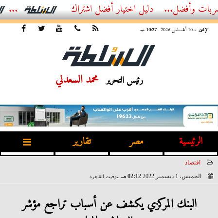
ل...
الدليل الشامل للهوتلاين العقاري في مصر – تواصل مباشر مع...
أفضل
الإثنين
، 10 أغسطس 2026
10:27 صـ
محمد السعدني
رئيس التحرير
الرئيسية
مصر
تقارير
اقتصاد
الخميس، 1 ديسمبر 2022
02:12 مـ
بتوقيت القاهرة
2022-12-01 14:12:35
البنك المركزي يكشف عن أسباب تراجع مؤشر