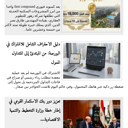
يعد كمبوند فيوري fiori compound واحدا
من ابرز المشروعات السكنية الحديثة
التي تطلقها شركة زهور للتطوير
العقاري، بقيادة المهندس طارق نصر
الدين، الذي يمتلك خبرة طويلة تمتد لاكثر
من خمسة وعشرين عاما...
دليل الاحتراف الشامل للاشتراك في
البورصة: من المبتدئ إلى المتداول
الممول
الاشتراك في البورصة لم يعد عملية
معقدة تتطلب رداء رسمي أو صراخ في
قاعات التداول المزدحمة بل تحول إلى
ضغطة زر ذكية عبر هاتفك المحمول، وفي عالم اليوم تلاشت الحواجز بين صغار...
تعزيز دور بنك الاستثمار القومي في
إطار خطة وزارة التخطيط والتنمية
الاقتصادية...