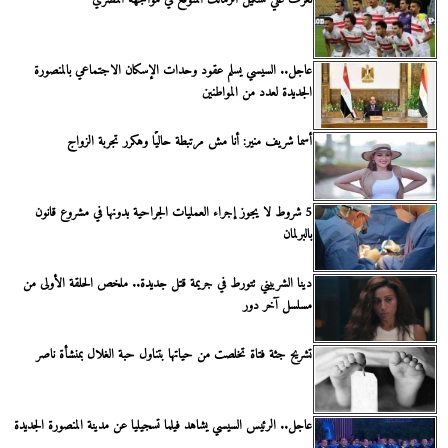
تعرف علي تشكيل الزمالك المتوقع في مواجهة المصري
عاجل.. السيسي يسلم عقود وحدات الإسكان الاجتماعي بالمنصورة
الجديدة لعدد من المواطنين
أسما شريف منير: أنا مش مرتبطة حاليًا وهكرر تجربة الزواج
5 شروط لا يجوز إجراء العمليات الجراحية بدونها في مشروع قانون
بالبرلمان
دينا الشربيني تتورط في جريمة قتل جديدة.. ملخص الحلقة الأولى من
مسلسل آخر دور
تشريح جثة فتاة تخلصت من حياتها بتناول حبة الغلال بمنشأة ناصر
عاجل.. الرئيس السيسي يشاهد فيلما تسجيليا عن مدينة المنصورة الجديدة