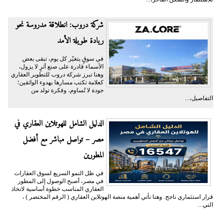
شركة دروب: انطلاقة مدروسة نحو
ريادة طويلة الأمد
في سوقٍ يتغيّر كل يوم، تبقى بعض
الأسماء قادرة على صنع أثرٍ لا يزول،
وهنا تبرز شركة دروب للتطوير العقاري
كعلامة تكتب مسارها بهدوء الواثقين؛
جودة لا تُساوم، وفكرة تولد من
التفاصيل،...
الدليل الشامل للهوتلاين العقاري في
مصر – تواصل مباشر مع أفضل
المطورين
في ظل النمو السريع لسوق العقارات
في مصر، أصبح الوصول إلى المطور
العقاري المناسب خطوة أساسية لاتخاذ
قرار استثماري ناجح. وهنا تأتي أهمية منصة الهوتلاين العقاري ( الرقم المختصر ) ،
التي...