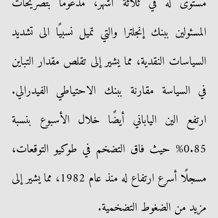
مستوى له في ثلاثة أشهر، مدعومًا بتصريحات
المسئولين ببنك إنجلترا والتي تميل نسبيًا الى تشديد
السياسات النقدية، مما يشير إلى تقلص مقدار التباين
في السياسة مقارنة ببنك الاحتياطي الفيدرالي.
ارتفع الين الياباني أيضًا خلال الأسبوع بنسبة
0.85% حيث فاق التضخم في طوكيو التوقعات،
مسجلًا أسرع ارتفاع له منذ عام 1982، مما يشير إلى
مزيد من الضغوط التضخمية.