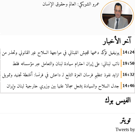
عمرو الشوبكي: العالم وحقوق الإنسان
آخر الأخبار
يونيفيل تؤكد دعمها للجيش اللبناني في مواجهة السلاح غير القانوني وتحذر من ا
14:24
نائب لبناني: على إيران احترام سيادة لبنان والتعامل عبر مؤسساته فقط
19:50
تزايد نفوذ تنظيم فرسان العزة التابع لـ داعش في فرنسا: أنشطة تجنيد وتمويل
16:32
جدل السلاح والسيادة يشعل سجالا علنيا بين وزيري خارجية لبنان وإيران
14:46
الفيس بوك
تويتر
Tweets by