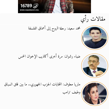
مقالات رأي
محمد سعيد: رحلة الروح إلى أعماق الفلسفة
ضياء رشوان: مرة أخرى أكاذيب الإخوان الخمس
ماريا معلوف: انتخابات الحزب الجمهوري.. ما بين قلق السباق
وطيف ترامب