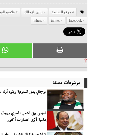
موقع السلطة
نادي الزمالك
فلامبو الب
whats
twitter
facebook
⇧
موضوعات متعلقة
موسيماني يصل السعودية ويقود أول مر
السيسي يهنئ الشعب المصري ورجال ا
بمناسبة ذكرى انتصارات أكتوبر
النيابة عن فتاة الشرقية: سلمى حاصلة ع