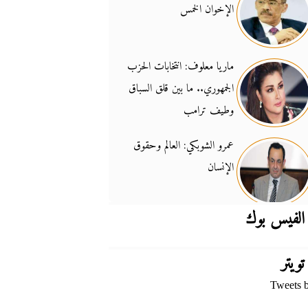
الإخوان الخمس
جدل السلاح والسيادة
14:46
ماريا معلوف: انتخابات الحزب
الجمهوري.. ما بين قلق السباق
وطيف ترامب
عمرو الشوبكي: العالم وحقوق
الإنسان
الفيس بوك
تويتر
Tweets 