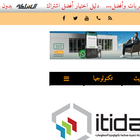
..
أفضل اشتراك IPTV بدون تقطيع 2026 – دليل المشاهد العصري
يت
تكنولوجيا