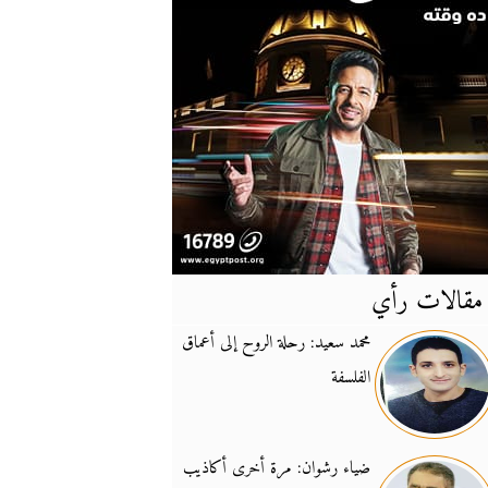
مقالات رأي
آخر
الأخبار
محمد سعيد: رحلة الروح إلى أعماق
الفلسفة
يونيفيل تؤكد دعمها ل
14:24
نائب لبناني: على إير
19:50
ضياء رشوان: مرة أخرى أكاذيب
تزايد نفوذ تنظيم فرس
16:32