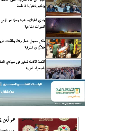
والمتهم باغتها بـ31 طعنة
وادي الحيتان.. قصة رحلة عبر الزمن ت
التغيرات المناخية
مقتل مسجل خطر وفتاة بطلقات ناري
ملاكي في المنوفية
القصة الكاملة للعثور على صيادي الصق
بالصحراء الغربية
عمر أيمن يحص
بعد منافسا