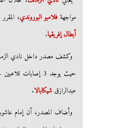
يعاني
نادي
الزمالك
، خلال الفت
مواجهة
فلامبو البوروندي
، المقرر لها
أبطال إفريقيا
.
وكشف مصدر داخل نادي الزمالك
حيث يوجد 3 إصابات للا
عبدالرازق
شيكابالا
.
وأضاف المصدر، أن إمام عاشور 