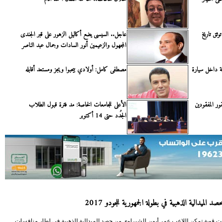
وثق تاريخ
عاجل.. السيسى يضع أكاليل الزهور على قبر الجندى
المجهول والزعيمين أنور السادات وجمال عبد الناصر
ة داخل سيارة
مصطفى كامل: أولادي بيحبوا ويجز ومستعد أقابله
ور المفقودين
الأعلى للجامعات الخاصة: مد فترة قبول الطلاب
الجُدد حتى 14 أكتوبر
د الميدالية الذهبية في بطولة الجمهورية للجودو 2017
ت قوية تمكن اللاعب عمر أيمن الشبراوي من حصد الميدالية الذهبية في إطار منافسات