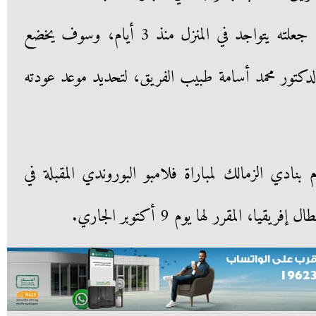
يعاني من الإصابة بنزلة برد حادة، جعلته يتواجد في المنزل منذ 3 أيام، وسوف يخضع
تور محمد أسامة طبيب الفريق، لتحديد موعد عودته
بنادي الزمالك لمباراة فلامبو البوروندي المقبلة في