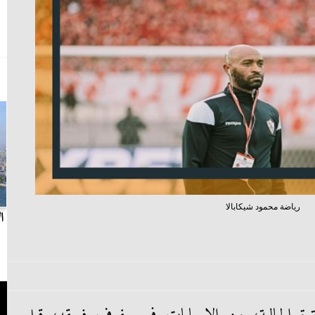
رياضة محمود شيكابالا
بث مباشر.. مباراة الزمالك وسيراميكا كليوباترا في
ا
الدوري