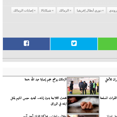
وروندي
دوري أبطال إفريقيا
الزمالك
شيكابالا
إصابات الزمالك
ان للأهلي
الزمالك يوضح حجم إصابة عبد الله جمعة
لقوات المسلحة
فتحت الثلاجة بدون إذنه.. تجديد حبس المتهم بقتل
ابنته في الوراق
لى امتياز
خلال ساعات.. محاكمة الفنان أحمد آدم