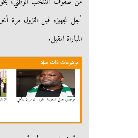
من صفوف المنتخب الوطني، يخوض 
أجل تجهيزه قبل النزول مرة أخرى
المباراة المقبل.
موضوعات ذات صلة
موسيماني يصل السعودية ويقود أول مران للأهلي
الزمال