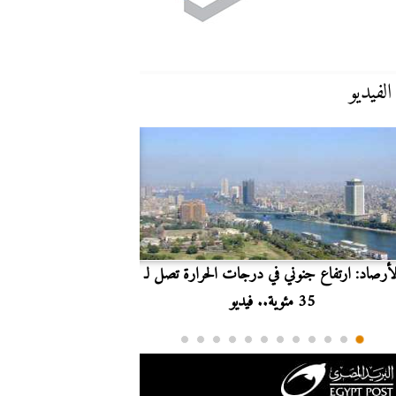
الفيديو
لأرصاد: ارتفاع جنوني في درجات الحرارة تصل لـ
بث مباشر.. مشاهدة مبارا
35 مئوية.. فيديو
الدوري ا