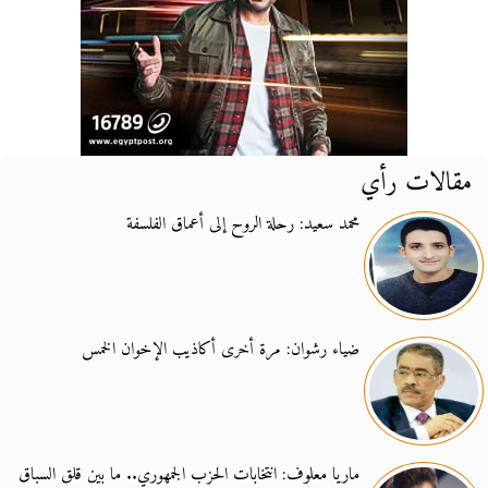
مقالات رأي
محمد سعيد: رحلة الروح إلى أعماق الفلسفة
ضياء رشوان: مرة أخرى أكاذيب الإخوان الخمس
ماريا معلوف: انتخابات الحزب الجمهوري.. ما بين قلق السباق