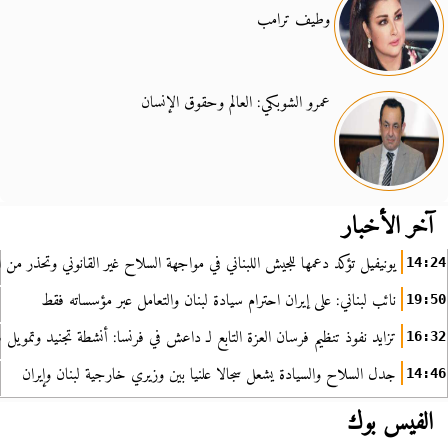
وطيف ترامب
عمرو الشوبكي: العالم وحقوق الإنسان
آخر الأخبار
يونيفيل تؤكد دعمها للجيش اللبناني في مواجهة السلاح غير القانوني وتحذر من ا
14:24
نائب لبناني: على إيران احترام سيادة لبنان والتعامل عبر مؤسساته فقط
19:50
تزايد نفوذ تنظيم فرسان العزة التابع لـ داعش في فرنسا: أنشطة تجنيد وتمويل
16:32
جدل السلاح والسيادة يشعل سجالا علنيا بين وزيري خارجية لبنان وإيران
14:46
الفيس بوك