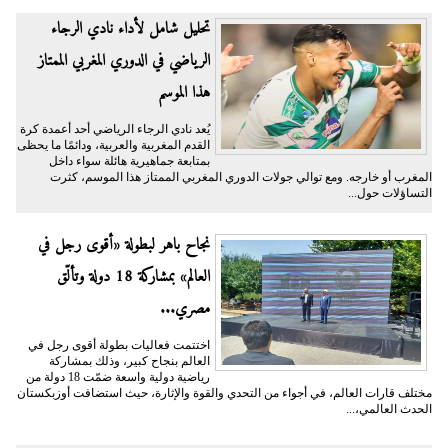
تحليل شامل لأداء نادي الرجاء
الرياضي في الدوري المغربي الممتاز
هذا الموسم
يُعد نادي الرجاء الرياضي أحد أعمدة كرة
القدم المغربية والعربية، ودائمًا ما يحظى
بمتابعة جماهيرية هائلة سواء داخل
المغرب أو خارجه. ومع توالي جولات الدوري المغربي الممتاز هذا الموسم، كثرت
التساؤلات حول...
نجاح باهر لبطولة «أقوى رجل في
العالم» بمشاركة 18 دولة وتألّق
مصري...
اختتمت فعاليات بطولة أقوى رجل في
العالم بنجاح كبير، وذلك بمشاركة
رياضية دولية واسعة ضمّت 18 دولة من
مختلف قارات العالم، في أجواء من التحدي والقوة والإثارة، حيث استضافت أوزبكستان
الحدث العالمي،...