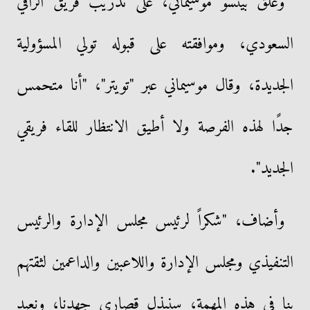
وعلق بيتسو موسيماني، على تدريب فريق الراقي
السعودي، وموافقته على قبوله تولي المسؤولية
الجديدة، وقال موسيماني عبر "تويتر"، "أنا متحمس
جدًا لهذه الفرصة ولا أطيق الانتظار للقاء فريقي
الجديد".
وأضاف، "شكراً لرئيس مجلس الإدارة والرئيس
التنفيذي ومجلس الإدارة واللاعبين والداعمين لثقتهم
بنا في هذه المهمة، سنبذل قصارى جهدنا، ونعيد