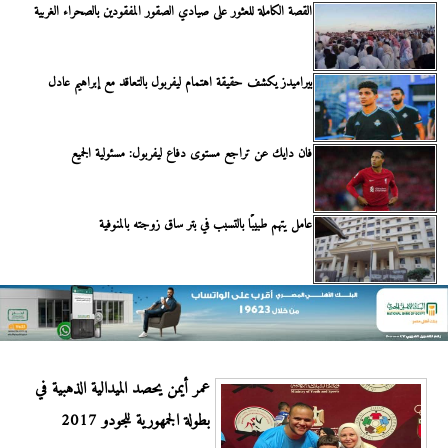
القصة الكاملة للعثور على صيادي الصقور المفقودين بالصحراء الغربية
بيراميدز يكشف حقيقة اهتمام ليفربول بالتعاقد مع إبراهيم عادل
فان دايك عن تراجع مستوى دفاع ليفربول: مسئولية الجميع
عامل يتهم طبيبًا بالتسبب في بتر ساق زوجته بالمنوفية
عمر أيمن يحصد الميدالية الذهبية في
بطولة الجمهورية للجودو 2017