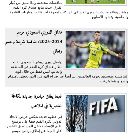
منافسات محتدمة وأداءً مثيرًا من كبار
الفرق، حيث يتابع عشاق كرة القدم
مواعيد ونتائج مباريات الدوري الإسباني عن كثب لمعرفة آخر نتائج المباريات القادمة
والماضية. وتشهد الأسابيع...
هدافي الدوري السعودي موسم
2024-2025: منافسة شرسة وحسم
برتغالي
يواصل دوري روشن السعودي لفت
أنظار عشاق كرة القدم في المنطقة
والعالم، ليس فقط من خلال قوته
التنافسية ومستوى نجومه العالميين، بل أيضاً عبر صراع الهدافين الذي يحظى باهتمام
واسع. وبينما يترقب...
الفيفا يطلق مبادرة جديدة لمكافحة
العنصرية في الملاعب
في خطوة جديدة تعكس حرص الاتحاد
الدولي لكرة القدم فيفا على ترسيخ
القيم الإنسانية داخل المستطيل الأخضر،
أعلن الفيفا عن إطلاق برنامج موسع