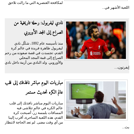
لمكافحة العنصرية التي ما زالت تلاحق
اللعبة الأشهر في...
نادي ليفربول: رحلة تاريخية من
الصراع إلى المجد الأوروبي
منذ تأسيسه عام 1892، شكّل نادي
ليفربول ظاهرة فريدة في عالم كرة
القدم، تجسدت في قصة صعوده من رحم
الصراع إلى قمة المجد المحلي
والأوروبي. ولد النادي من أزمة داخل نادي
إيفرتون،...
مباريات اليوم مباشر نافذتك إلى قلب
عالم الكره تحديث مستمر
مباريات اليوم مباشر نافذتك إلى قلب
عالم الكره في عالمٍ تتلاشى فيه
المسافات بلمسة زر، أصبحت كرة
القدم، هذه اللعبة الساحرة، أقرب إلينا
من أي وقت مضى. لم تعد الحاجة لانتظار
بث...