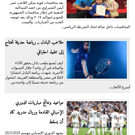
بعد منافسات قوية تمكن اللاعب عمر
أيمن الشبراوي من حصد الميدالية
الذهبية في إطار منافسات الجمهورية
للحودو لمواليد ٢٠١٧ وذلك بعد خوضه
العديد من المباريات. وأقيمت
المنافسات داخل صالة اتحاد الشرطة الرياضي...
ملاعب البادل ,, رياضة حديثة تحتاج
إلى تنفيذ احترافي
كيف يُصنع ملعب بادل يحقق الأداء
والمتانة في آنٍ واحد؟ خلال السنوات
الأخيرة، شهدت رياضة البادل انتشارًا
لافتًا في مصر والمنطقة العربية، لتتحول
من رياضة حديثة نسبيًا إلى واحدة من
أسرع الألعاب...
مواعيد ونتائج مباريات الدوري
الإسباني القادمة وريال مدريد كاد
أن يسقط
يشهد الدوري الإسباني موسم 2025/2026