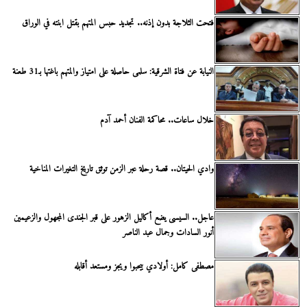
فتحت الثلاجة بدون إذنه.. تجديد حبس المتهم بقتل ابنته في الوراق
النيابة عن فتاة الشرقية: سلمى حاصلة على امتياز والمتهم باغتها بـ31 طعنة
خلال ساعات.. محاكمة الفنان أحمد آدم
وادي الحيتان.. قصة رحلة عبر الزمن توثق تاريخ التغيرات المناخية
عاجل.. السيسى يضع أكاليل الزهور على قبر الجندى المجهول والزعيمين
أنور السادات وجمال عبد الناصر
مصطفى كامل: أولادي بيحبوا ويجز ومستعد أقابله