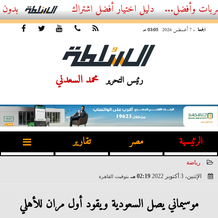
...
أفضل اشتراك IPTV بدون تقطيع 2026 – دليل المشاهد العصري
الجمعة
، 7 أغسطس 2026
03:05 مـ
محمد السعدني
رئيس التحرير
الرئيسية
مصر
تقارير
رياضة
الإثنين، 3 أكتوبر 2022
02:19 مـ
بتوقيت القاهرة
2022-10-03 14:19:55
موسيماني يصل السعودية ويقود أول مران للأهلي