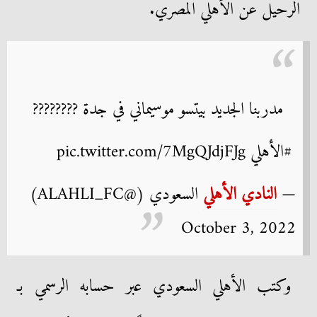
الرحيل عن الأهلي المصري.
مدربنا الجديد بيتسو موسيماني في جدة ????????
#الأهلي pic.twitter.com/7MgQJdjFJg
—
النادي الأهلي
السعودي (@ALAHLI_FC)
October 3, 2022
وكتب الأهلي السعودي عبر حسابه الرسمي بـ