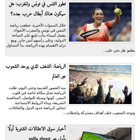
تطور التنس في تونس والمغرب: هل
سيكون هناك أبطال عرب جدد؟
خلال السنوات الأخيرة، خطفت رياضة
التنس في تونس والمغرب الأضواء،
بفضل أسماء بدأت تلمع على الساحة
الدولية، وعلى رأسهم أُنس جابر. ومع
تزايد الاهتمام بهذه الرياضة، بدأ التساؤل
يطفو: هل نحن على...
الرياضة: الشغف الذي يوحد الشعوب
عبر العالم
منذ العصور القديمة وحتى اليوم، ظلت
الرياضة تحتل مكانة خاصة في قلوب
البشر، كونها وسيلة للتواصل، المنافسة
الشريفة، وبناء الروابط الاجتماعية.
تتجاوز الرياضة حدود الدول والثقافات،
وتوحد الشعوب خلف أهداف مشتركة ولحظات...
أخبار سوق الانتقالات الشتوية أولًا
بأول عبر yalla shoot