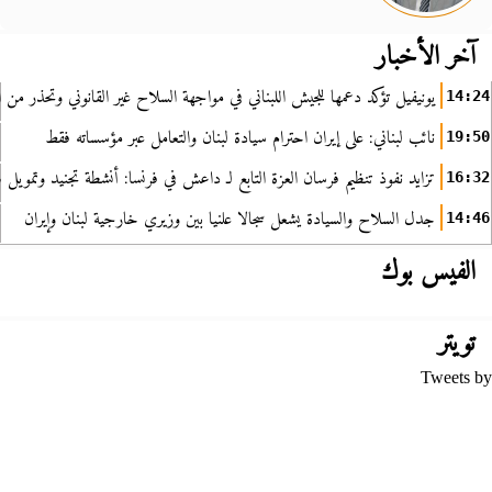
آخر الأخبار
يونيفيل تؤكد دعمها للجيش اللبناني في مواجهة السلاح غير القانوني وتحذر من ا
14:24
نائب لبناني: على إيران احترام سيادة لبنان والتعامل عبر مؤسساته فقط
19:50
تزايد نفوذ تنظيم فرسان العزة التابع لـ داعش في فرنسا: أنشطة تجنيد وتمويل
16:32
جدل السلاح والسيادة يشعل سجالا علنيا بين وزيري خارجية لبنان وإيران
14:46
الفيس بوك
تويتر
Tweets by