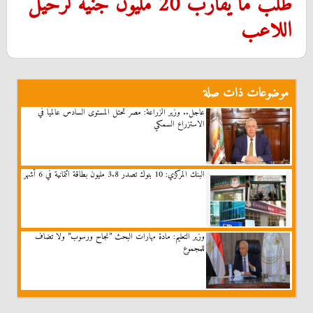
طلب ما يقارب 20 مليون جنيه لرحيل
اللاعب
موضوعات ذات صلة
عاجل.. وزير الزراعة: مصر تحتل المستوى السادس عالميًا في
الاستزراع السمكي
البنك المركزي: 10 بنوك تصدر 3.8 مليون بطاقة ائتمانية في 6 أشهر
وزير التعليم: مادة مهارات البحث ”نجاح ورسوب” ولا تضاف
للمجموع