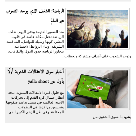
الرياضة: الشغف الذي يوحد الشعوب
عبر العالم
منذ العصور القديمة وحتى اليوم، ظلت
الرياضة تحتل مكانة خاصة في قلوب
البشر، كونها وسيلة للتواصل، المنافسة
الشريفة، وبناء الروابط الاجتماعية.
تتجاوز الرياضة حدود الدول والثقافات،
وتوحد الشعوب خلف أهداف مشتركة ولحظات...
أخبار سوق الانتقالات الشتوية أولًا
بأول عبر yalla shoot
مع حلول فترة الانتقالات الشتوية، تتجه
أنظار عشاق كرة القدم إلى تحركات
الأندية العالمية في سبيل تدعيم صفوفها
وتحسين مراكزها في البطولات
المختلفة. وفي ظل الزخم الكبير الذي
يشهده السوق الشتوي من...