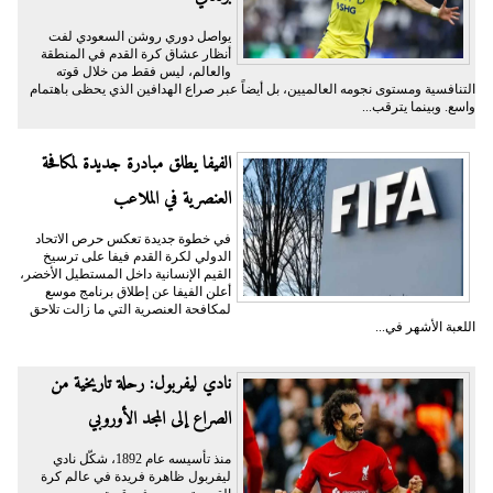
يواصل دوري روشن السعودي لفت
أنظار عشاق كرة القدم في المنطقة
والعالم، ليس فقط من خلال قوته
التنافسية ومستوى نجومه العالميين، بل أيضاً عبر صراع الهدافين الذي يحظى باهتمام
واسع. وبينما يترقب...
الفيفا يطلق مبادرة جديدة لمكافحة
العنصرية في الملاعب
في خطوة جديدة تعكس حرص الاتحاد
الدولي لكرة القدم فيفا على ترسيخ
القيم الإنسانية داخل المستطيل الأخضر،
أعلن الفيفا عن إطلاق برنامج موسع
لمكافحة العنصرية التي ما زالت تلاحق
اللعبة الأشهر في...
نادي ليفربول: رحلة تاريخية من
الصراع إلى المجد الأوروبي
منذ تأسيسه عام 1892، شكّل نادي
ليفربول ظاهرة فريدة في عالم كرة