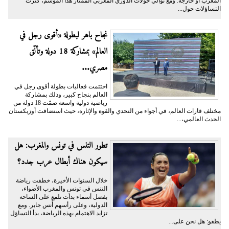
المغرب أو خارجه. ومع توالي جولات الدوري المغربي الممتاز هذا الموسم، كثرت
التساؤلات حول...
نجاح باهر لبطولة «أقوى رجل في
العالم» بمشاركة 18 دولة وتألّق
مصري...
اختتمت فعاليات بطولة أقوى رجل في
العالم بنجاح كبير، وذلك بمشاركة
رياضية دولية واسعة ضمّت 18 دولة من
مختلف قارات العالم، في أجواء من التحدي والقوة والإثارة، حيث استضافت أوزبكستان
الحدث العالمي،...
تطور التنس في تونس والمغرب: هل
سيكون هناك أبطال عرب جدد؟
خلال السنوات الأخيرة، خطفت رياضة
التنس في تونس والمغرب الأضواء،
بفضل أسماء بدأت تلمع على الساحة
الدولية، وعلى رأسهم أُنس جابر. ومع
تزايد الاهتمام بهذه الرياضة، بدأ التساؤل
يطفو: هل نحن على...