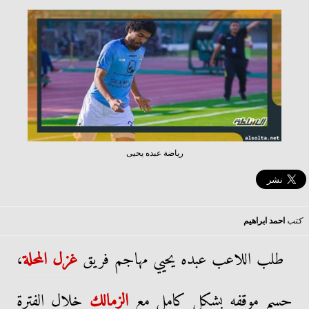
رياضة عبده يحيى
كتب
احمد ابراهيم
طلب اللاعب عبده يحيي مهاجم فريق
غزل المحلة
،
حسم موقفه بشكل كامل مع
الزمالك
خلال الفترة