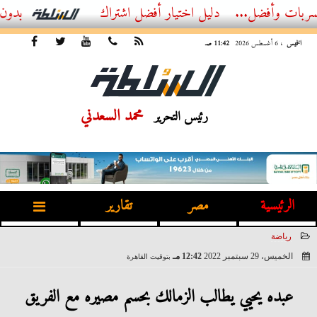
ضل...
أفضل اشتراك IPTV بدون تقطيع 2026 – دليل المشاهد العصري
الخميس
، 6 أغسطس 2026
11:42 صـ
محمد السعدني
رئيس التحرير
الرئيسية
مصر
تقارير
رياضة
الخميس، 29 سبتمبر 2022
12:42 مـ
بتوقيت القاهرة
2022-09-29 12:42:41
عبده يحيي يطالب الزمالك بحسم مصيره مع الفريق