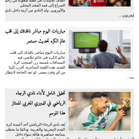
القدم، تجسدت في قصة صعوده من رحم
الصراع إلى قمة المجد المحلي
والأوروبي. ولد النادي من أزمة داخل نادي
إيفرتون،...
مباريات اليوم مباشر نافذتك إلى قلب
عالم الكره تحديث مستمر
مباريات اليوم مباشر نافذتك إلى قلب
عالم الكره في عالمٍ تتلاشى فيه
المسافات بلمسة زر، أصبحت كرة
القدم، هذه اللعبة الساحرة، أقرب إلينا
من أي وقت مضى. لم تعد الحاجة لانتظار
بث...
تحليل شامل لأداء نادي الرجاء
الرياضي في الدوري المغربي الممتاز
هذا الموسم
يُعد نادي الرجاء الرياضي أحد أعمدة كرة
القدم المغربية والعربية، ودائمًا ما يحظى
بمتابعة جماهيرية هائلة سواء داخل