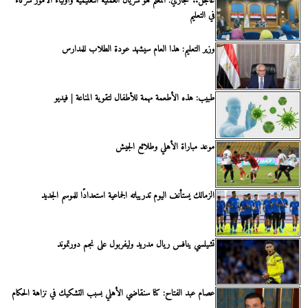
عاجل.. حجازي: المعلم هو شريان العملية التعليمية وأولياء الأمور شركاء
في التعليم
وزير التعليم: هذا العام سيشهد عودة الطلاب للمدارس
طبيب: هذه الأطعمة مهمة للأطفال لتقوية المناعة | فيديو
موعد مباراة الأهلي وطلائع الجيش
الزمالك يستأنف اليوم تدريباته الجماعية استعدادًا للموسم الجديد
تشيلسي ينافس ريال مدريد وليفربول على نجم دورتموند
عصام عبد الفتاح: كنا سنقاضي الأهلي بسبب التشكيك في نزاهة الحكام