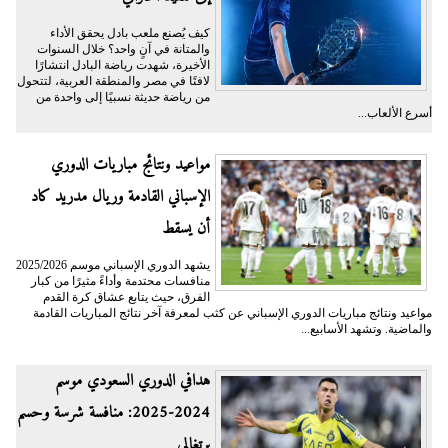
كيف يُصنع ملعب بادل يحقق الأداء
والمتانة في آنٍ واحد؟ خلال السنوات
الأخيرة، شهدت رياضة البادل انتشارًا
لافتًا في مصر والمنطقة العربية، لتتحول
من رياضة حديثة نسبيًا إلى واحدة من
أسرع الألعاب...
مواعيد ونتائج مباريات الدوري
الإسباني القادمة وريال مدريد كاد
أن يسقط
يشهد الدوري الإسباني موسم 2025/2026
منافسات محتدمة وأداءً مثيرًا من كبار
الفرق، حيث يتابع عشاق كرة القدم
مواعيد ونتائج مباريات الدوري الإسباني عن كثب لمعرفة آخر نتائج المباريات القادمة
والماضية. وتشهد الأسابيع...
هدافي الدوري السعودي موسم
2024-2025: منافسة شرسة وحسم
برتغالي