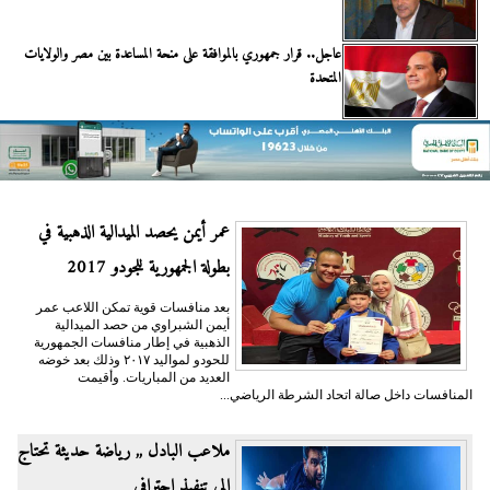
عاجل.. قرار جمهوري بالموافقة على منحة المساعدة بين مصر والولايات
المتحدة
عمر أيمن يحصد الميدالية الذهبية في
بطولة الجمهورية للجودو 2017
بعد منافسات قوية تمكن اللاعب عمر
أيمن الشبراوي من حصد الميدالية
الذهبية في إطار منافسات الجمهورية
للحودو لمواليد ٢٠١٧ وذلك بعد خوضه
العديد من المباريات. وأقيمت
المنافسات داخل صالة اتحاد الشرطة الرياضي...
ملاعب البادل ,, رياضة حديثة تحتاج
إلى تنفيذ احترافي