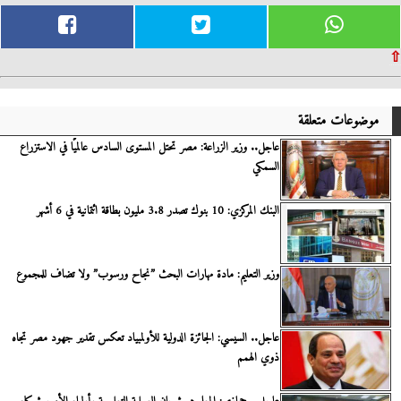
⇧
موضوعات متعلقة
عاجل.. وزير الزراعة: مصر تحتل المستوى السادس عالميًا في الاستزراع
السمكي
البنك المركزي: 10 بنوك تصدر 3.8 مليون بطاقة ائتمانية في 6 أشهر
وزير التعليم: مادة مهارات البحث ”نجاح ورسوب” ولا تضاف للمجموع
عاجل.. السيسي: الجائزة الدولية للأولمبياد تعكس تقدير جهود مصر تجاه
ذوي الهمم