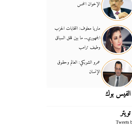
الإخوان الخمس
جدل السلاح والسيادة
14:46
ماريا معلوف: انتخابات الحزب
الجمهوري.. ما بين قلق السباق
وطيف ترامب
عمرو الشوبكي: العالم وحقوق
الإنسان
الفيس بوك
تويتر
Tweets 