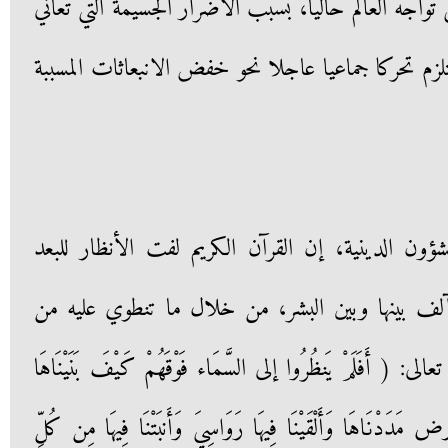
تواجه العالم حاليا، بسبب الأضرار الجسيمة التي تعاني
لزم تحركا جماعيا عاجلا نحو خفض الانبعاثات المسببة
ون الدينية، إن القرآن الكريم لفت الأنظار للبعد
تآلف بينها وبين البشر، من خلال ما تنطوي عليه من
أَفَلَمْ يَنظُرُوا إلى السَّمَاء فَوْقَهُمْ كَيْفَ بَنَيْنَاهَا
 مَدَدْنَاهَا وَأَلْقَيْنَا فِيهَا رَوَاسِيَ وَأَنبَتْنَا فِيهَا مِن كُلِّ