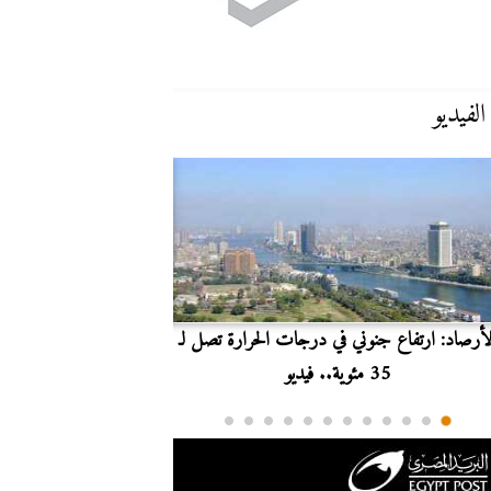
الفيديو
لأرصاد: ارتفاع جنوني في درجات الحرارة تصل لـ
بث مباشر.. مشاهدة مبارا
35 مئوية.. فيديو
الدوري ا