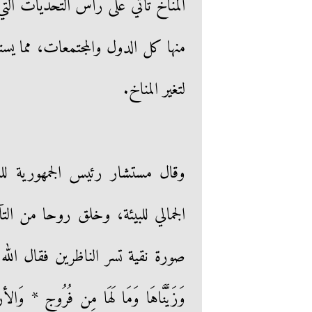
المناخ تأتي على رأس التحديات التي 
منها كل الدول والمجتمعات، مما يست
لتغير المناخ.
وقال مستشار رئيس الجمهورية للشؤ
الجمالي للبيئة، وخلق روحا من ال
صورة نقية تسر الناظرين فقال الله تعالى: ( 
وَزَيَّنَّاهَا وَمَا لَهَا مِن فُرُوجٍ * وَالأرض