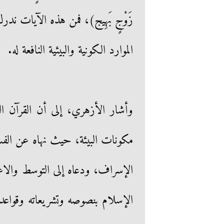
زَوْجٍ بَهِيج)، فمن هذه الآيات ندرك
الموارد الكونية والبيئية النافعة له.
وأشار الأزهري، إلى أن القرآن ا
مكونات البيئة، حيث نهاه عن الفس
الإسراف، ودعاه إلى التوسط والاع
الإسلام بنصوصه وتشريعاته وقواعده 