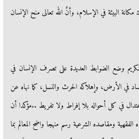
 مكانة البيئة في الإسلام، وأنَّ الله تعالى منح الإنسان
لكريم وضع الضوابط العديدة على تصرف الإنسان في
اد في الأرض، وإهلاكه الحرث والنسل، كما نهاه عن
تدال في كل أحواله بلا إفراط ولا تفريط ..مؤكدا أن
الفقهية ومقاصده الشرعية رسم منهجا واضح المعالم بما