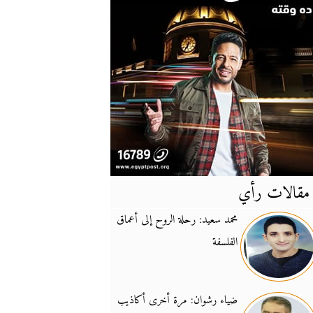
مقالات رأي
آخر
الأخبار
محمد سعيد: رحلة الروح إلى أعماق
الفلسفة
يونيفيل تؤكد دعمها ل
14:24
نائب لبناني: على إير
19:50
ضياء رشوان: مرة أخرى أكاذيب
تزايد نفوذ تنظيم فرس
16:32