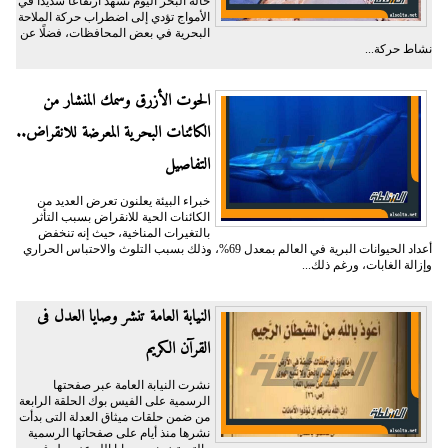
حالة البحر اليوم تشهد ارتفاعًا شديدًا في
الأمواج تؤدي إلى اضطراب حركة الملاحة
البحرية في بعض المحافظات، فضلًا عن
نشاط حركة...
الحوت الأزرق وسمك المنشار من
الكائنات البحرية المعرضة للانقراض..
التفاصيل
خبراء البيئة يعلنون تعرض العديد من
الكائنات الحية للانقراض بسبب التأثر
بالتغيرات المناخية، حيث إنه تنخفض
أعداد الحيوانات البرية في العالم بمعدل 69%، وذلك بسبب التلوث والاحتباس الحراري
وإزالة الغابات، ورغم ذلك...
النيابة العامة تنشر وصايا العدل فى
القرآن الكريم
نشرت النيابة العامة عبر صفحتها
الرسمية على الفيس بوك الحلقة الرابعة
من ضمن حلقات ميثاق العدلة التى بدأت
نشرها منذ أيام على صفحاتها الرسمية