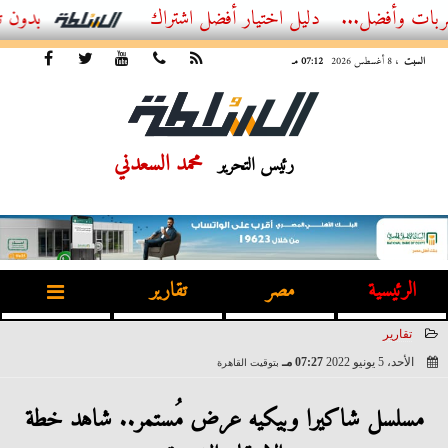
.
أفضل اشتراك IPTV بدون تقطيع 2026 – دليل المشاهد العصري
السبت
، 8 أغسطس 2026
07:12 مـ
محمد السعدني
رئيس التحرير
الرئيسية
مصر
تقارير
تقارير
الأحد، 5 يونيو 2022
07:27 مـ
بتوقيت القاهرة
2022-06-05 19:27:59
مسلسل شاكيرا وبيكيه عرض مُستمر.. شاهد خطة