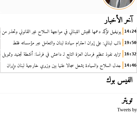
آخر الأخبار
يونيفيل تؤكد دعمها للجيش اللبناني في مواجهة السلاح غير القانوني وتحذر من ا
14:24
نائب لبناني: على إيران احترام سيادة لبنان والتعامل عبر مؤسساته فقط
19:50
تزايد نفوذ تنظيم فرسان العزة التابع لـ داعش في فرنسا: أنشطة تجنيد وتمويل
16:32
جدل السلاح والسيادة يشعل سجالا علنيا بين وزيري خارجية لبنان وإيران
14:46
الفيس بوك
تويتر
Tweets by