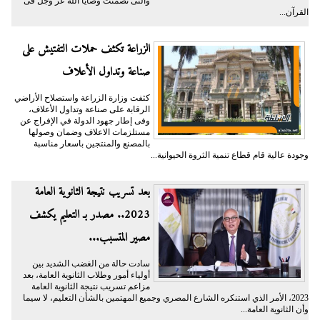
والتى تضمنت وصايا الله عز وجل فى
القرآن...
الزراعة تكثف حملات التفتيش على
صناعة وتداول الأعلاف
كثفت وزارة الزراعة واستصلاح الأراضي
الرقابة على صناعة وتداول الأعلاف،
وفى إطار جهود الدولة في الإفراج عن
مستلزمات الاعلاف وضمان وصولها
بالمصنع والمنتجين باسعار مناسبة
وجودة عالية قام قطاع تنمية الثروة الحيوانية...
بعد تسريب نتيجة الثانوية العامة
2023.. مصدر بـ التعليم يكشف
مصير المتسبب...
سادت حالة من الغضب الشديد بين
أولياء أمور وطلاب الثانوية العامة، بعد
مزاعم تسريب نتيجة الثانوية العامة
2023، الأمر الذي استنكره الشارع المصري وجميع المهتمين بالشأن التعليم، لا سيما
وأن الثانوية العامة...