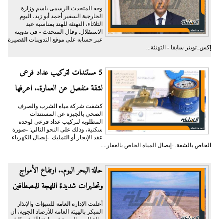
وجه المتحدث الرسمى باسم وزارة
الخارجية السفير أحمد أبو زيد، اليوم
الثلاثاء، التهنئة للهند بمناسبة عيد
الاستقلال. وقال المتحدث - في تدوينة
عبر حسابه على موقع التدوينات القصيرة
إكس..تويتر سابقا - التهنئة...
5 مستندات لتركيب عداد فرعى
لشقة منفصل عن العمارة.. اعرفها
كشفت شركة مياه الشرب والصرف
الصحي بالجيزة عن المستندات
المطلوبة لتركيب عداد فرعي لوحدة
سكنية، وذلك على النحو التالي: -صورة
عقد الإيجار أو التمليك. -إيصال الكهرباء
الخاص بالشقة. -إيصال المياه الخاص بالعقار....
حالة البحر اليوم.. ارتفاع الأمواج
وتحذيرات شديدة اللهجة للمصطافين
أعلنت الإدارة العامة للتنبؤات والإنذار
المبكر بالهيئة العامة للأرصاد الجوية، أن