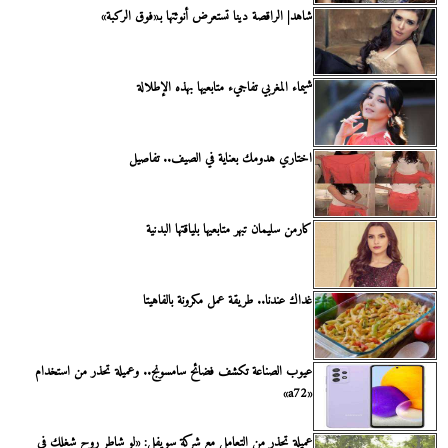
شاهد| الراقصة دينا تستعرض أنوثتها بـ«فوق الركبة»
شيماء المغربي تفاجيء متابعيها بهذه الإطلالة
اختاري هدومك بعناية في الصيف.. تفاصيل
كارمن سليمان تبهر متابعيها بلياقتها البدنية
غداك عندنا.. طريقة عمل مكرونة بالفاهيتا
عيوب الصناعة تكشف فضائح سامسونج.. وعميلة تحذر من استخدام
«a72»
عميلة تحذر من التعامل مع شركة سويفل: «لو شاطر روح شغلك في