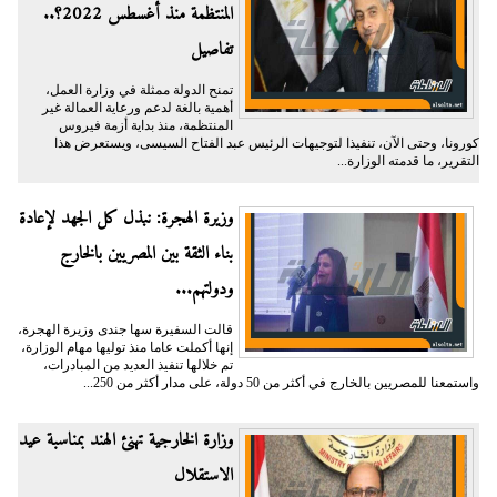
المنتظمة منذ أغسطس 2022؟..
تفاصيل
تمنح الدولة ممثلة في وزارة العمل،
أهمية بالغة لدعم ورعاية العمالة غير
المنتظمة، منذ بداية أزمة فيروس
كورونا، وحتى الآن، تنفيذا لتوجيهات الرئيس عبد الفتاح السيسى، ويستعرض هذا
التقرير، ما قدمته الوزارة...
وزيرة الهجرة: نبذل كل الجهد لإعادة
بناء الثقة بين المصريين بالخارج
ودولتهم...
قالت السفيرة سها جندى وزيرة الهجرة،
إنها أكملت عاما منذ توليها مهام الوزارة،
تم خلالها تنفيذ العديد من المبادرات،
واستمعنا للمصريين بالخارج في أكثر من 50 دولة، على مدار أكثر من 250...
وزارة الخارجية تهنئ الهند بمناسبة عيد
الاستقلال