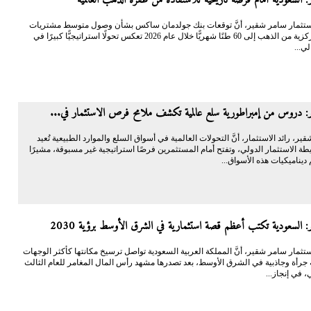
 الاستثمار سامر شقير، أنَّ توقعات بنك جولدمان ساكس بشأن وصول متوسط مشتريات
البنوك المركزية من الذهب إلى 60 طنًا شهريًّا خلال عام 2026 تعكس تحولًا استراتيجيًّا كبيرًا في
لي...
: دروس من إمبراطورية سلع عالمية تكشف ملامح فرص الاستثمار في...
شقير، رائد الاستثمار، أنَّ التحولات العالمية في أسواق السلع والموارد الطبيعية تُعيد
ة الاستثمار الدولي، وتفتح أمام المستثمرين فرصًا استراتيجية غير مسبوقة، مشيرًا
ديناميكيات هذه الأسواق...
 السعودية تكتب أعظم قصة استثمارية في الشرق الأوسط برؤية 2030
الاستثمار سامر شقير، أنَّ المملكة العربية السعودية تواصل ترسيخ مكانتها كأكثر الوجهات
ة جرأة وجاذبية في الشرق الأوسط، بعد تصدرها مشهد رأس المال المغامر للعام الثالث
، في إنجاز...