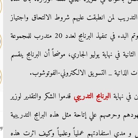
ل التدريب لمن انطبقت عليهم شروط الالتحاق واجتياز
الاختبار النظري السابق للتدريب وتم البدء في تنفيذ البرنامج لعدد 20 متدرب للمجموعة
لثانية في نهاية يوليو الجاري، موضحاً أن البرنامج ينقسم
رات الذاتية _ التسويق الالكتروني-الفوتوشوب.
ن في نهاية
البرنامج التدريبي
قدموا الشكر والتقدير لوزير
ودهم وحرصهم علي إتاحة مثل هذه البرامج التدريبية
by
 و مدي استفادتهم عملياً وعلمياً وكيف اثرت هذه