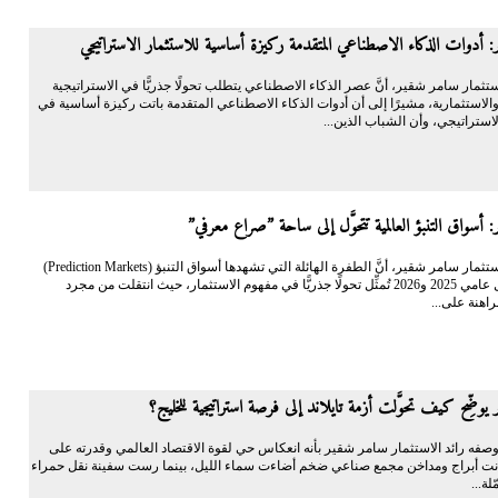
 أدوات الذكاء الاصطناعي المتقدمة ركيزة أساسية للاستثمار الاستراتيجي
الاستثمار سامر شقير، أنَّ عصر الذكاء الاصطناعي يتطلب تحولًا جذريًّا في الاستراتيجية
والاستثمارية، مشيرًا إلى أن أدوات الذكاء الاصطناعي المتقدمة باتت ركيزة أساسية في
لاستراتيجي، وأن الشباب الذين...
 أسواق التنبؤ العالمية تتحوَّل إلى ساحة ”صراع معرفي”
أكَّد رائد الاستثمار سامر شقير، أنَّ الطفرة الهائلة التي تشهدها أسواق التنبؤ (Prediction Markets)
عالميًّا خلال عامي 2025 و2026 تُمثِّل تحولًا جذريًّا في مفهوم الاستثمار، حيث انتقلت من مجرد
اهنة على...
يوضِّح كيف تحوَّلت أزمة تايلاند إلى فرصة استراتيجية للخليج؟
فه رائد الاستثمار سامر شقير بأنه انعكاس حي لقوة الاقتصاد العالمي وقدرته على
نت أبراج ومداخن مجمع صناعي ضخم أضاءت سماء الليل، بينما رست سفينة نقل حمراء
لة...