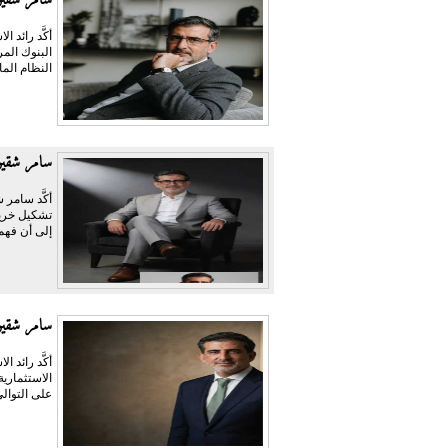
أكَّد رائد
النظام الما
سامر شقير
أكَّد سامر 
تشكيل خريط
إلى أن فهم 
سامر شقير:
أكَّد رائد 
الاستثماري
على التوالي