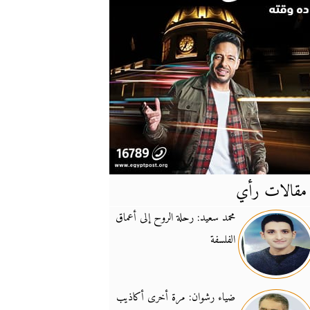
مقالات رأي
آخر
الأخبار
محمد سعيد: رحلة الروح إلى أعماق
الفلسفة
يونيفيل تؤكد دعمها ل
14:24
نائب لبناني: على إير
19:50
ضياء رشوان: مرة أخرى أكاذيب
تزايد نفوذ تنظيم فرس
16:32