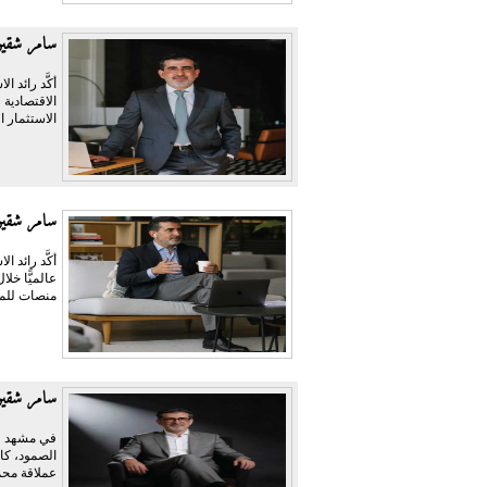
سامر شقير:
أكَّد رائد 
الاقتصادية 
الاستثمار ا
سامر شقير:
منصات للمر
سامر شقير 
في مشهد وص
الصمود، كا
عملاقة محمّ