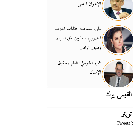
الإخوان الخمس
جدل السلاح والسيادة
14:46
ماريا معلوف: انتخابات الحزب
الجمهوري.. ما بين قلق السباق
وطيف ترامب
عمرو الشوبكي: العالم وحقوق
الإنسان
الفيس بوك
تويتر
Tweets 