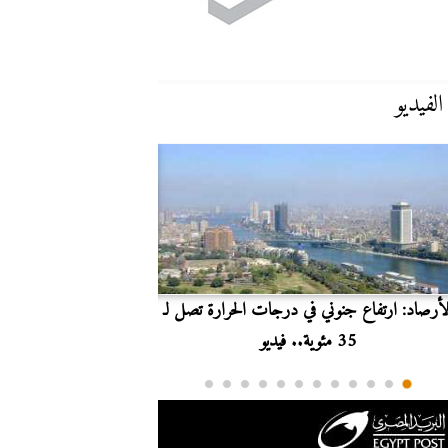
الفيديو
لأرصاد: ارتفاع جنوني في درجات الحرارة تصل لـ
بث مباشر.. مشاهدة مبارا
35 مئوية.. فيديو
الدوري ا