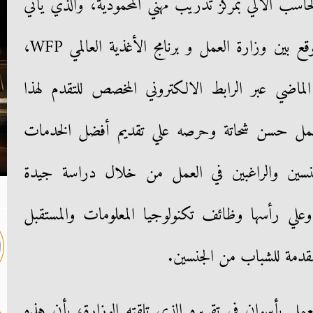
اسب الآلي بمركز تدريب مهني المحمودية، والذي يأتي
في إطار تنفيذ برتوكول التعاون الموقع بين وزارة العمل و برنامج الأغذية العالمي WFP،
لماضي عبر الرابط الالكتروني المخصص للتقدم لهذا
ر العمل حسن شحاتة وحرصه علي تقديم أفضل الخدمات
الجنسين والراغبين في العمل من خلال دراسة جيدة
علي رأسها وظائف تكنولوجيا المعلومات والمستقبل
لمقدمة للشباب من الجنسين.
عمل بأسوان في تقريره الذي تلقته الوزارة، بأن هذه