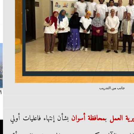
جانب من التدريب
بث مباشر.. مباراة الزمالك وسيراميكا كليوباترا في
ا
الدوري
رية العمل
ب
محافظة أسوان
بشأن إنتهاء فاعليات أولي