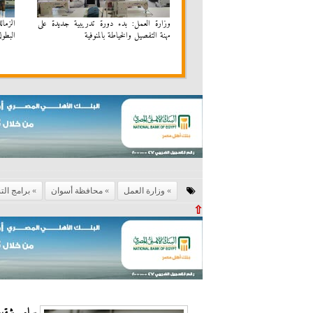
وزارة العمل: بدء دورة تدريبية جديدة على
الزما
مهنة التفصيل والخياطة بالمنوفية
البطولة
وزارة العمل
محافظة أسوان
برامج ال
⇧
سامر شقير: