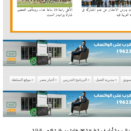
لك يدرس الاعتذار عن عدم المشاركة فى
الأهلى راحة 24 ساعة غدا.. ويستأنف التحضير
 العربية لليد
لمباراة بيراميدز السبت
تسويق
مديرية العمل
البرنامج التدريبي
أخبار مصر
موقع السلطة
 السعودية أمام فرصة تاريخية للاستفادة من طفرة الذهب العالمية