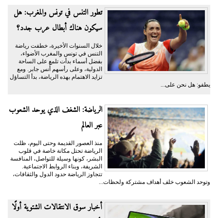
تطور التنس في تونس والمغرب: هل
سيكون هناك أبطال عرب جدد؟
خلال السنوات الأخيرة، خطفت رياضة
التنس في تونس والمغرب الأضواء،
بفضل أسماء بدأت تلمع على الساحة
الدولية، وعلى رأسهم أُنس جابر. ومع
تزايد الاهتمام بهذه الرياضة، بدأ التساؤل
يطفو: هل نحن على...
الرياضة: الشغف الذي يوحد الشعوب
عبر العالم
منذ العصور القديمة وحتى اليوم، ظلت
الرياضة تحتل مكانة خاصة في قلوب
البشر، كونها وسيلة للتواصل، المنافسة
الشريفة، وبناء الروابط الاجتماعية.
تتجاوز الرياضة حدود الدول والثقافات،
وتوحد الشعوب خلف أهداف مشتركة ولحظات...
أخبار سوق الانتقالات الشتوية أولًا