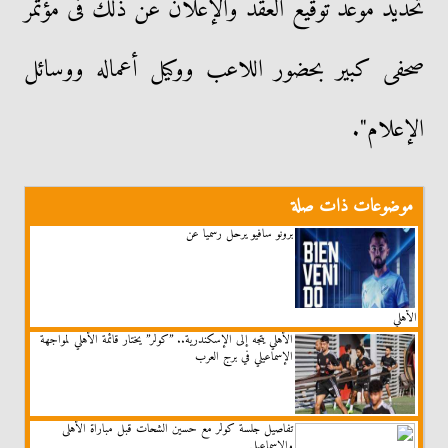
تحديد موعد توقيع العقد والإعلان عن ذلك فى مؤتمر
صحفى كبير بحضور اللاعب ووكيل أعماله ووسائل
الإعلام".
موضوعات ذات صلة
برونو سافيو يرحل رسميا عن
الأهلي
الأهلي يتجه إلى الإسكندرية.. ”كولر” يختار قائمة الأهلي لمواجهة
الإسماعيلي في برج العرب
تفاصيل جلسة كولر مع حسين الشحات قبل مباراة الأهلى
والإسماعيلى