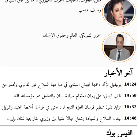
ماريا معلوف: انتخابات الحزب الجمهوري.. ما بين قلق السباق
وطيف ترامب
عمرو الشوبكي: العالم وحقوق الإنسان
آخر الأخبار
يونيفيل تؤكد دعمها للجيش اللبناني في مواجهة السلاح غير القانوني وتحذر من ا
14:24
نائب لبناني: على إيران احترام سيادة لبنان والتعامل عبر مؤسساته فقط
19:50
تزايد نفوذ تنظيم فرسان العزة التابع لـ داعش في فرنسا: أنشطة تجنيد وتمويل
16:32
جدل السلاح والسيادة يشعل سجالا علنيا بين وزيري خارجية لبنان وإيران
14:46
الفيس بوك