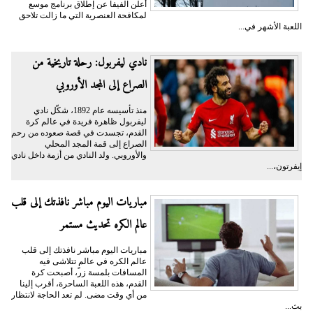
أعلن الفيفا عن إطلاق برنامج موسع
لمكافحة العنصرية التي ما زالت تلاحق
اللعبة الأشهر في...
نادي ليفربول: رحلة تاريخية من
الصراع إلى المجد الأوروبي
منذ تأسيسه عام 1892، شكّل نادي
ليفربول ظاهرة فريدة في عالم كرة
القدم، تجسدت في قصة صعوده من رحم
الصراع إلى قمة المجد المحلي
والأوروبي. ولد النادي من أزمة داخل نادي
إيفرتون،...
مباريات اليوم مباشر نافذتك إلى قلب
عالم الكره تحديث مستمر
مباريات اليوم مباشر نافذتك إلى قلب
عالم الكره في عالمٍ تتلاشى فيه
المسافات بلمسة زر، أصبحت كرة
القدم، هذه اللعبة الساحرة، أقرب إلينا
من أي وقت مضى. لم تعد الحاجة لانتظار
بث...