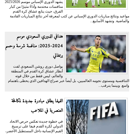
يشهد الدوري الإسباني موسم 2025/2026
منافسات محتدمة وأداءً مثيرًا من كبار
الفرق، حيث يتابع عشاق كرة القدم
مواعيد ونتائج مباريات الدوري الإسباني عن كثب لمعرفة آخر نتائج المباريات القادمة
والماضية. وتشهد الأسابيع...
هدافي الدوري السعودي موسم
2024-2025: منافسة شرسة وحسم
برتغالي
يواصل دوري روشن السعودي لفت
أنظار عشاق كرة القدم في المنطقة
والعالم، ليس فقط من خلال قوته
التنافسية ومستوى نجومه العالميين، بل أيضاً عبر صراع الهدافين الذي يحظى باهتمام
واسع. وبينما يترقب...
الفيفا يطلق مبادرة جديدة لمكافحة
العنصرية في الملاعب
في خطوة جديدة تعكس حرص الاتحاد
الدولي لكرة القدم فيفا على ترسيخ
القيم الإنسانية داخل المستطيل الأخضر،