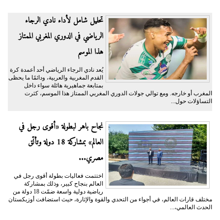
تحليل شامل لأداء نادي الرجاء
الرياضي في الدوري المغربي الممتاز
هذا الموسم
يُعد نادي الرجاء الرياضي أحد أعمدة كرة
القدم المغربية والعربية، ودائمًا ما يحظى
بمتابعة جماهيرية هائلة سواء داخل
المغرب أو خارجه. ومع توالي جولات الدوري المغربي الممتاز هذا الموسم، كثرت
التساؤلات حول...
نجاح باهر لبطولة «أقوى رجل في
العالم» بمشاركة 18 دولة وتألّق
مصري...
اختتمت فعاليات بطولة أقوى رجل في
العالم بنجاح كبير، وذلك بمشاركة
رياضية دولية واسعة ضمّت 18 دولة من
مختلف قارات العالم، في أجواء من التحدي والقوة والإثارة، حيث استضافت أوزبكستان
الحدث العالمي،...