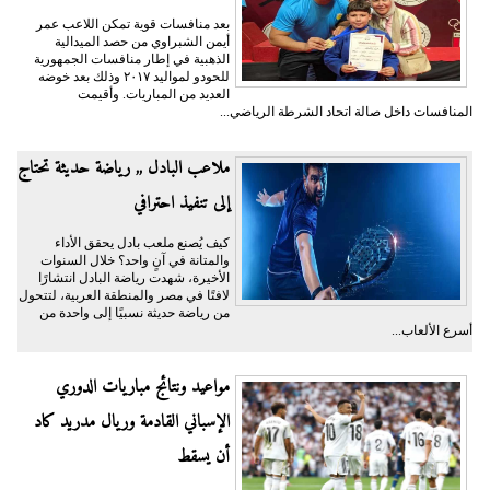
بعد منافسات قوية تمكن اللاعب عمر
أيمن الشبراوي من حصد الميدالية
الذهبية في إطار منافسات الجمهورية
للحودو لمواليد ٢٠١٧ وذلك بعد خوضه
العديد من المباريات. وأقيمت
المنافسات داخل صالة اتحاد الشرطة الرياضي...
ملاعب البادل ,, رياضة حديثة تحتاج
إلى تنفيذ احترافي
كيف يُصنع ملعب بادل يحقق الأداء
والمتانة في آنٍ واحد؟ خلال السنوات
الأخيرة، شهدت رياضة البادل انتشارًا
لافتًا في مصر والمنطقة العربية، لتتحول
من رياضة حديثة نسبيًا إلى واحدة من
أسرع الألعاب...
مواعيد ونتائج مباريات الدوري
الإسباني القادمة وريال مدريد كاد
أن يسقط