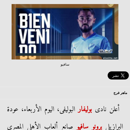
سافيو
ماهر فرج
أعلن نادى
بوليفار
البوليفى، اليوم الأربعاء، عودة
البرازيلى
برونو سافيو
صانع ألعاب الأهلى المصري