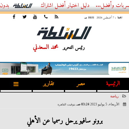
أفضل...
أفضل اشتراك IPTV بدون تقطيع 2026 – دليل المشاهد العصري
الجمعة
، 7 أغسطس 2026
10:51 صـ
محمد السعدني
رئيس التحرير
الرئيسية
مصر
تقارير
رياضة
الأربعاء، 5 يوليو 2023
03:24 صـ
بتوقيت القاهرة
2023-07-05 03:24:10
برونو سافيو يرحل رسميا عن الأهلي