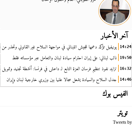
آخر الأخبار
يونيفيل تؤكد دعمها للجيش اللبناني في مواجهة السلاح غير القانوني وتحذر من ا
14:24
نائب لبناني: على إيران احترام سيادة لبنان والتعامل عبر مؤسساته فقط
19:50
تزايد نفوذ تنظيم فرسان العزة التابع لـ داعش في فرنسا: أنشطة تجنيد وتمويل
16:32
جدل السلاح والسيادة يشعل سجالا علنيا بين وزيري خارجية لبنان وإيران
14:46
الفيس بوك
تويتر
Tweets by