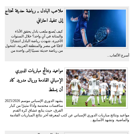
ملاعب البادل ,, رياضة حديثة تحتاج
إلى تنفيذ احترافي
كيف يُصنع ملعب بادل يحقق الأداء
والمتانة في آنٍ واحد؟ خلال السنوات
الأخيرة، شهدت رياضة البادل انتشارًا
لافتًا في مصر والمنطقة العربية، لتتحول
من رياضة حديثة نسبيًا إلى واحدة من
أسرع الألعاب...
مواعيد ونتائج مباريات الدوري
الإسباني القادمة وريال مدريد كاد
أن يسقط
يشهد الدوري الإسباني موسم 2025/2026
منافسات محتدمة وأداءً مثيرًا من كبار
الفرق، حيث يتابع عشاق كرة القدم
مواعيد ونتائج مباريات الدوري الإسباني عن كثب لمعرفة آخر نتائج المباريات القادمة
والماضية. وتشهد الأسابيع...