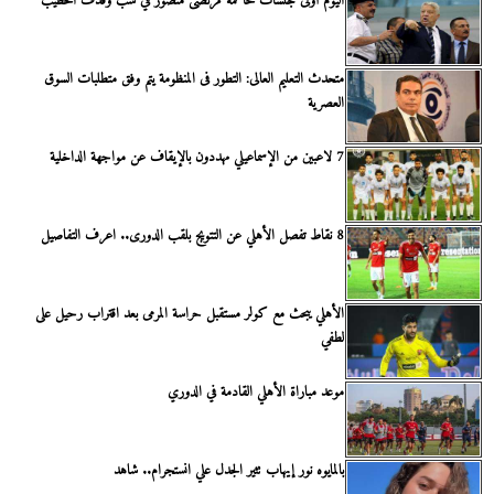
اليوم أولى جلسات محاكمة مرتضى منصور في سب وقذف الخطيب
متحدث التعليم العالى: التطور فى المنظومة يتم وفق متطلبات السوق
العصرية
7 لاعبين من الإسماعيلي مهددون بالإيقاف عن مواجهة الداخلية
8 نقاط تفصل الأهلي عن التتويج بلقب الدورى.. اعرف التفاصيل
الأهلي يبحث مع كولر مستقبل حراسة المرمى بعد اقتراب رحيل على
لطفي
موعد مباراة الأهلي القادمة في الدوري
بالمايوه نور إيهاب تثير الجدل علي انستجرام.. شاهد