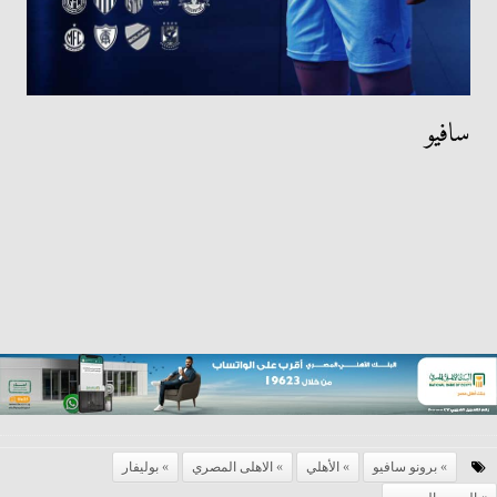
سافيو
برونو سافيو
الأهلي
الاهلى المصري
بوليفار