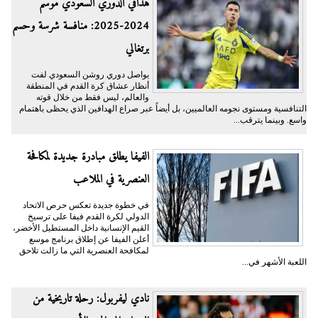
هدافي الدوري السعودي موسم
2024-2025: منافسة شرسة وحسم
برتغالي
يواصل دوري روشن السعودي لفت
أنظار عشاق كرة القدم في المنطقة
والعالم، ليس فقط من خلال قوته
التنافسية ومستوى نجومه العالميين، بل أيضاً عبر صراع الهدافين الذي يحظى باهتمام
واسع. وبينما يترقب...
الفيفا يطلق مبادرة جديدة لمكافحة
العنصرية في الملاعب
في خطوة جديدة تعكس حرص الاتحاد
الدولي لكرة القدم فيفا على ترسيخ
القيم الإنسانية داخل المستطيل الأخضر،
أعلن الفيفا عن إطلاق برنامج موسع
لمكافحة العنصرية التي ما زالت تلاحق
اللعبة الأشهر في...
نادي ليفربول: رحلة تاريخية من