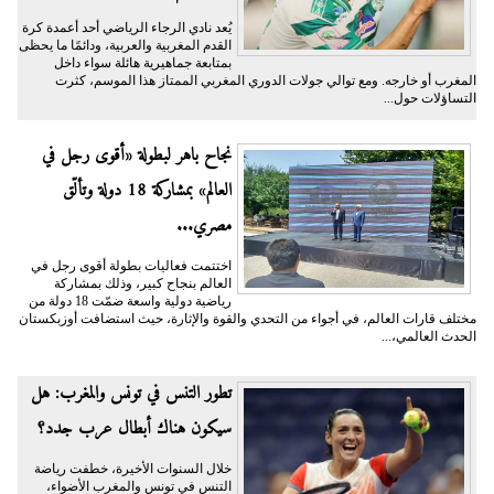
يُعد نادي الرجاء الرياضي أحد أعمدة كرة
القدم المغربية والعربية، ودائمًا ما يحظى
بمتابعة جماهيرية هائلة سواء داخل
المغرب أو خارجه. ومع توالي جولات الدوري المغربي الممتاز هذا الموسم، كثرت
التساؤلات حول...
نجاح باهر لبطولة «أقوى رجل في
العالم» بمشاركة 18 دولة وتألّق
مصري...
اختتمت فعاليات بطولة أقوى رجل في
العالم بنجاح كبير، وذلك بمشاركة
رياضية دولية واسعة ضمّت 18 دولة من
مختلف قارات العالم، في أجواء من التحدي والقوة والإثارة، حيث استضافت أوزبكستان
الحدث العالمي،...
تطور التنس في تونس والمغرب: هل
سيكون هناك أبطال عرب جدد؟
خلال السنوات الأخيرة، خطفت رياضة
التنس في تونس والمغرب الأضواء،