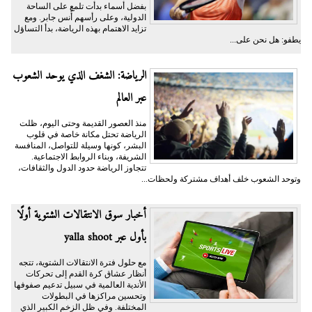
بفضل أسماء بدأت تلمع على الساحة
الدولية، وعلى رأسهم أُنس جابر. ومع
تزايد الاهتمام بهذه الرياضة، بدأ التساؤل
يطفو: هل نحن على...
الرياضة: الشغف الذي يوحد الشعوب
عبر العالم
منذ العصور القديمة وحتى اليوم، ظلت
الرياضة تحتل مكانة خاصة في قلوب
البشر، كونها وسيلة للتواصل، المنافسة
الشريفة، وبناء الروابط الاجتماعية.
تتجاوز الرياضة حدود الدول والثقافات،
وتوحد الشعوب خلف أهداف مشتركة ولحظات...
أخبار سوق الانتقالات الشتوية أولًا
بأول عبر yalla shoot
مع حلول فترة الانتقالات الشتوية، تتجه
أنظار عشاق كرة القدم إلى تحركات
الأندية العالمية في سبيل تدعيم صفوفها
وتحسين مراكزها في البطولات
المختلفة. وفي ظل الزخم الكبير الذي