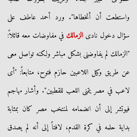
واستطعت أن أتخطاها". ورد أحمد عاطف على
سؤال دخول نادى
الزمالك
في مفاوضات معه قائلاً:
"الزمالك لم يفاوضنى بشكل مباشر ولكنه تواصل معى
عن طريق وكيل اللاعبين حازم فتوح، متابعاً: "أى
لاعب في مصر يتمنى اللعب للقطبين". وأشار مهاجم
فيوتشر إلى أن انضمامه لمنتخب مصر كان بمثابة
بداية حلمه في كرة القدم، لافتاً إلى أنه لم يصدق