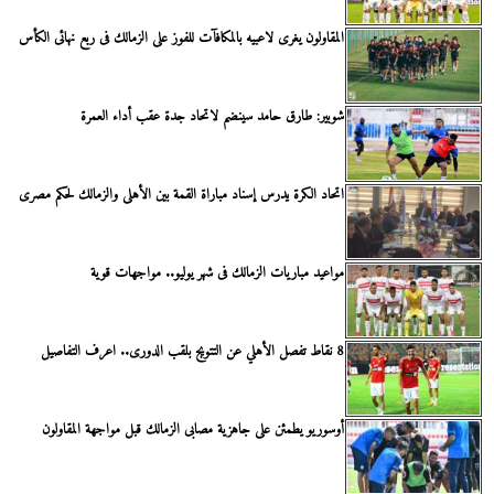
المقاولون يغرى لاعبيه بالمكافآت للفوز على الزمالك فى ربع نهائى الكأس
شوبير: طارق حامد سينضم لاتحاد جدة عقب أداء العمرة
اتحاد الكرة يدرس إسناد مباراة القمة بين الأهلى والزمالك لحكم مصرى
مواعيد مباريات الزمالك فى شهر يوليو.. مواجهات قوية
8 نقاط تفصل الأهلي عن التتويج بلقب الدورى.. اعرف التفاصيل
أوسوريو يطمئن على جاهزية مصابى الزمالك قبل مواجهة المقاولون