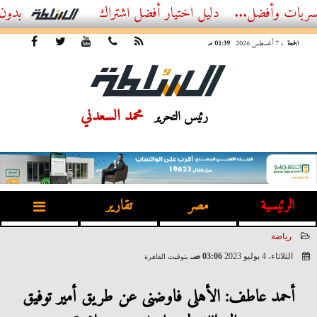
ضل...
أفضل اشتراك IPTV بدون تقطيع 2026 – دليل المشاهد العصري
الجمعة
، 7 أغسطس 2026
01:39 مـ
محمد السعدني
رئيس التحرير
الرئيسية
مصر
تقارير
رياضة
الثلاثاء، 4 يوليو 2023
03:06 صـ
بتوقيت القاهرة
2023-07-04 03:06:56
أحمد عاطف: الأهلى فاوضنى عن طريق أمير توفيق