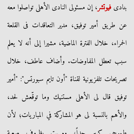
بنادى
فيوتشر
، إن مسئولى النادى الأهلى تواصلوا معه
عن طريق أمير توفيق، مدير التعاقدات فى القلعة
الحمراء، خلال الفترة الماضية، مشيرا إلى أنه لا يعلم
سبب تعطل المفاوضات. وأضاف عاطف، خلال
تصريحات تلفزيونية لقناة "أون تايم سبورتس": "أمير
توفيق قال لى الأهلى مستنيك وما توقّعش لحد،
والأهم بالنسبة لى هو المشاركة في المباريات؛ لأن
طموحى كبير جداً، ومريت بظروف صعبة