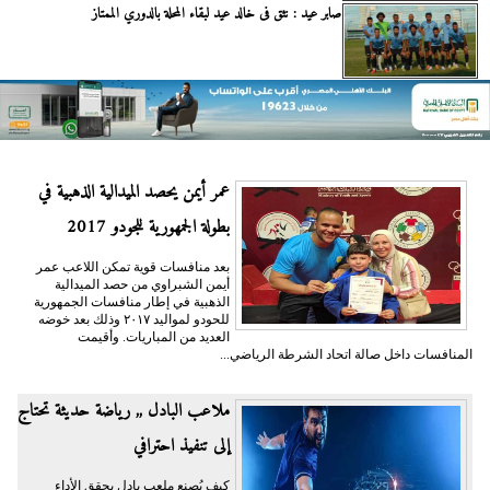
صابر عيد : نثق فى خالد عيد لبقاء المحلة بالدوري الممتاز
عمر أيمن يحصد الميدالية الذهبية في
بطولة الجمهورية للجودو 2017
بعد منافسات قوية تمكن اللاعب عمر
أيمن الشبراوي من حصد الميدالية
الذهبية في إطار منافسات الجمهورية
للحودو لمواليد ٢٠١٧ وذلك بعد خوضه
العديد من المباريات. وأقيمت
المنافسات داخل صالة اتحاد الشرطة الرياضي...
ملاعب البادل ,, رياضة حديثة تحتاج
إلى تنفيذ احترافي
كيف يُصنع ملعب بادل يحقق الأداء