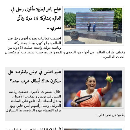
نجاح باهر لبطولة «أقوى رجل في
العالم» بمشاركة 18 دولة وتألّق
مصري...
اختتمت فعاليات بطولة أقوى رجل في
العالم بنجاح كبير، وذلك بمشاركة
رياضية دولية واسعة ضمّت 18 دولة من
مختلف قارات العالم، في أجواء من التحدي والقوة والإثارة، حيث استضافت أوزبكستان
الحدث العالمي،...
تطور التنس في تونس والمغرب: هل
سيكون هناك أبطال عرب جدد؟
خلال السنوات الأخيرة، خطفت رياضة
التنس في تونس والمغرب الأضواء،
بفضل أسماء بدأت تلمع على الساحة
الدولية، وعلى رأسهم أُنس جابر. ومع
تزايد الاهتمام بهذه الرياضة، بدأ التساؤل
يطفو: هل نحن على...