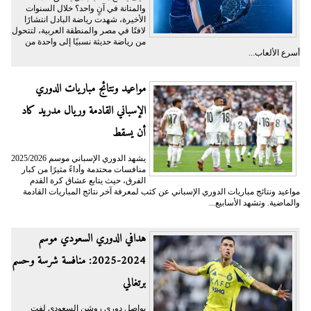
والمتانة في آنٍ واحد؟ خلال السنوات
الأخيرة، شهدت رياضة البادل انتشارًا
لافتًا في مصر والمنطقة العربية، لتتحول
من رياضة حديثة نسبيًا إلى واحدة من
أسرع الألعاب...
مواعيد ونتائج مباريات الدوري
الإسباني القادمة وريال مدريد كاد
أن يسقط
يشهد الدوري الإسباني موسم 2025/2026
منافسات محتدمة وأداءً مثيرًا من كبار
الفرق، حيث يتابع عشاق كرة القدم
مواعيد ونتائج مباريات الدوري الإسباني عن كثب لمعرفة آخر نتائج المباريات القادمة
والماضية. وتشهد الأسابيع...
هدافي الدوري السعودي موسم
2024-2025: منافسة شرسة وحسم
برتغالي
يواصل دوري روشن السعودي لفت