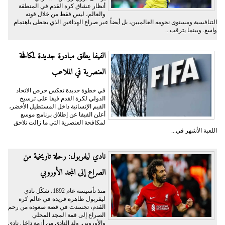
أنظار عشاق كرة القدم في المنطقة
والعالم، ليس فقط من خلال قوته
التنافسية ومستوى نجومه العالميين، بل أيضاً عبر صراع الهدافين الذي يحظى باهتمام
واسع. وبينما يترقب...
الفيفا يطلق مبادرة جديدة لمكافحة
العنصرية في الملاعب
في خطوة جديدة تعكس حرص الاتحاد
الدولي لكرة القدم فيفا على ترسيخ
القيم الإنسانية داخل المستطيل الأخضر،
أعلن الفيفا عن إطلاق برنامج موسع
لمكافحة العنصرية التي ما زالت تلاحق
اللعبة الأشهر في...
نادي ليفربول: رحلة تاريخية من
الصراع إلى المجد الأوروبي
منذ تأسيسه عام 1892، شكّل نادي
ليفربول ظاهرة فريدة في عالم كرة
القدم، تجسدت في قصة صعوده من رحم
الصراع إلى قمة المجد المحلي
والأوروبي. ولد النادي من أزمة داخل نادي