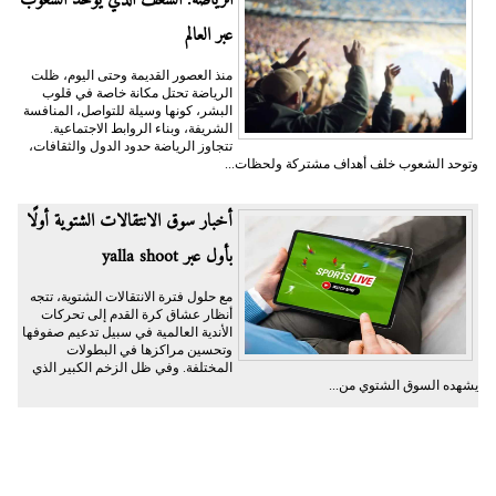
الرياضة: الشغف الذي يوحد الشعوب
عبر العالم
منذ العصور القديمة وحتى اليوم، ظلت
الرياضة تحتل مكانة خاصة في قلوب
البشر، كونها وسيلة للتواصل، المنافسة
الشريفة، وبناء الروابط الاجتماعية.
تتجاوز الرياضة حدود الدول والثقافات،
وتوحد الشعوب خلف أهداف مشتركة ولحظات...
أخبار سوق الانتقالات الشتوية أولًا
بأول عبر yalla shoot
مع حلول فترة الانتقالات الشتوية، تتجه
أنظار عشاق كرة القدم إلى تحركات
الأندية العالمية في سبيل تدعيم صفوفها
وتحسين مراكزها في البطولات
المختلفة. وفي ظل الزخم الكبير الذي
يشهده السوق الشتوي من...