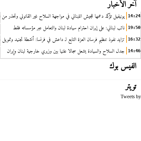
آخر الأخبار
يونيفيل تؤكد دعمها للجيش اللبناني في مواجهة السلاح غير القانوني وتحذر من ا
14:24
نائب لبناني: على إيران احترام سيادة لبنان والتعامل عبر مؤسساته فقط
19:50
تزايد نفوذ تنظيم فرسان العزة التابع لـ داعش في فرنسا: أنشطة تجنيد وتمويل
16:32
جدل السلاح والسيادة يشعل سجالا علنيا بين وزيري خارجية لبنان وإيران
14:46
الفيس بوك
تويتر
Tweets by