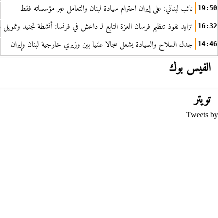
نائب لبناني: على إيران احترام سيادة لبنان والتعامل عبر مؤسساته فقط
19:50
تزايد نفوذ تنظيم فرسان العزة التابع لـ داعش في فرنسا: أنشطة تجنيد وتمويل
16:32
جدل السلاح والسيادة يشعل سجالا علنيا بين وزيري خارجية لبنان وإيران
14:46
الفيس بوك
تويتر
Tweets by