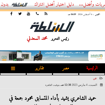
وأفضل...
أفضل اشتراك IPTV بدون تقطيع 2026 – دليل المشاهد العصري
الخميس
، 6 أغسطس 2026
06:09 صـ
محمد السعدني
رئيس التحرير
الرئيسية
مصر
تقارير
فن
السبت، 4 مارس 2023
12:30 صـ
بتوقيت القاهرة
2023-03-04 00:30:43
حميد الشاعري يشيد بأداء المتسابق محمود جمعة في