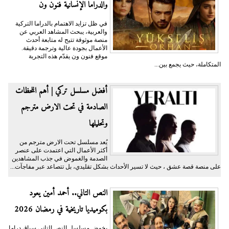
والدراما الإنسانية فنون ون
في ظل تزايد الاهتمام بالدراما التركية
والعربية، يبحث المشاهد العربي عن
منصة موثوقة تتيح له متابعة أحدث
الأعمال بجودة عالية وترجمة دقيقة.
موقع فنون ون يقدّم هذه التجربة
المتكاملة، حيث يجمع بين...
أفضل مسلسل تركي | أهم اللحظات
الصادمة في تحت الارض مترجم
وتحليلها
يُعد مسلسل تحت الارض مترجم من
أكثر الأعمال التي اعتمدت على عنصر
الصدمة والغموض في جذب المشاهدين
على منصة قصة عشق ، حيث لا تسير الأحداث بشكل تقليدي، بل تتصاعد عبر مفاجآت...
النص التاني.. أحمد أمين يعود
بكوميديا تاريخية في رمضان 2026
يخوض مسلسل النص التاني سباق دراما