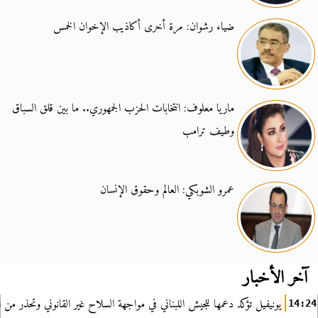
ضياء رشوان: مرة أخرى أكاذيب الإخوان الخمس
ماريا معلوف: انتخابات الحزب الجمهوري.. ما بين قلق السباق
وطيف ترامب
عمرو الشوبكي: العالم وحقوق الإنسان
آخر الأخبار
يونيفيل تؤكد دعمها للجيش اللبناني في مواجهة السلاح غير القانوني وتحذر من ا
14:24