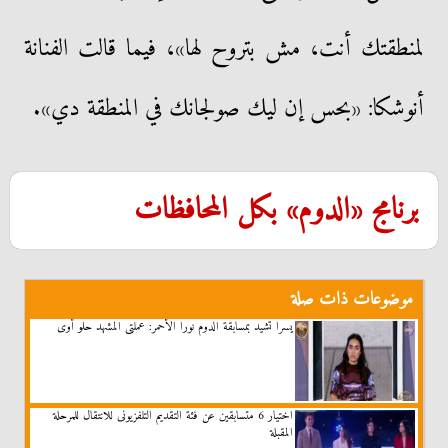
لمنطقتك أنت، مش بتروح لها»، فيما قالت الفنانة
أنوشكا: «بحس إن ليك صولجانك في المنطقة دي».
برنامج «الدوم» بكل المحافظات
موضوعات ذات صلة
يسرا تشيد بمسابقة الدوم نورا الأحمر: عملتى المشهد حلو أوى
اختيار 6 متسابقين عن فئة التقديم التلفزيونى للانتقال للمرحلة
المقبلة