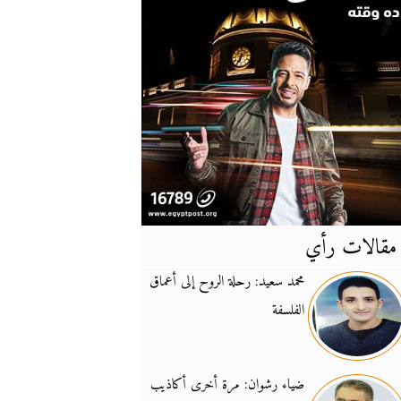
مقالات رأي
آخر
الأخبار
محمد سعيد: رحلة الروح إلى أعماق
الفلسفة
يونيفيل تؤكد دعمها ل
14:24
نائب لبناني: على إير
19:50
ضياء رشوان: مرة أخرى أكاذيب
تزايد نفوذ تنظيم فرس
16:32