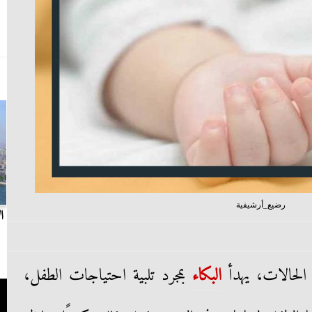
رضيع_أرشيفية
بث مباشر.. مباراة الزمالك وسيراميكا كليوباترا في
ا
الدوري
الحالات، يهدأ
البكاء
بمجرد تلبية احتياجات الطفل،