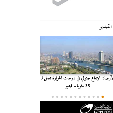
الفيديو
لأرصاد: ارتفاع جنوني في درجات الحرارة تصل لـ
بث مباشر.. مشاهدة مبارا
35 مئوية.. فيديو
الدوري ا