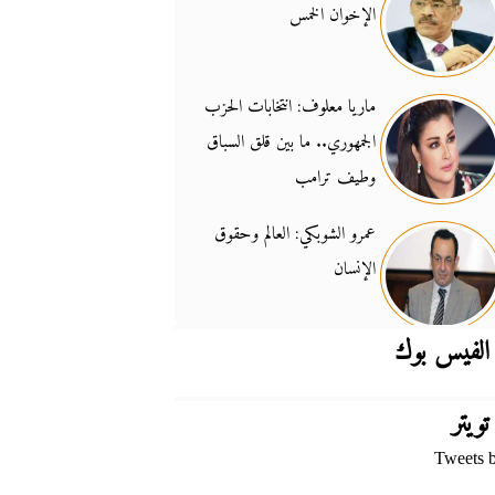
الإخوان الخمس
جدل السلاح والسيادة
14:46
ماريا معلوف: انتخابات الحزب
الجمهوري.. ما بين قلق السباق
وطيف ترامب
عمرو الشوبكي: العالم وحقوق
الإنسان
الفيس بوك
تويتر
Tweets 