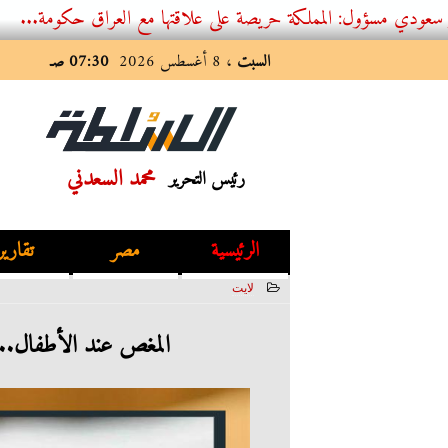
: المملكة حريصة على علاقتها مع العراق حكومة...
السبت
، 8 أغسطس 2026
07:30 صـ
محمد السعدني
رئيس التحرير
الرئيسية
مصر
تقارير
لايت
2022-03-17 13:57:00
المغص عند الأطفال.. 