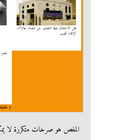
هل الاحتفال بليلة النصف من شعبان جائز؟..
الإفتاء تجيب
مصر
ع طفلة 
المغص هو صرخات متكررة لا يمكن 