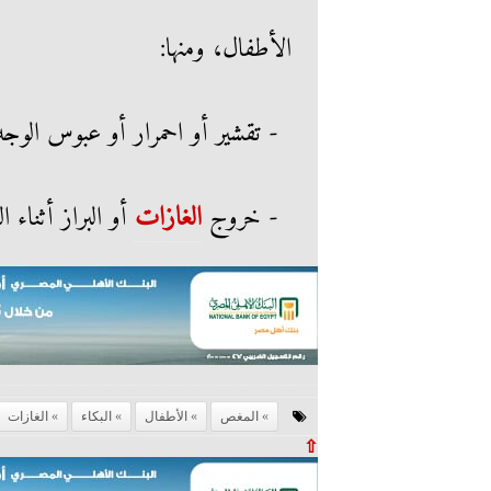
الأطفال، ومنها:
- تقشير أو احمرار أو عبوس الوجه
- خروج
الغازات
أو البراز أثناء ا
المغص
الأطفال
البكاء
الغازات
⇧