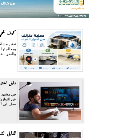
كيف تحمي 
تعتبر مشاكل
ومعالجتها 
والعفن، ضع
دليل اختيار أفضل اشتراك PTV
عن التوازن 
يصل إلى 127 دولاراً،...
الدليل ال