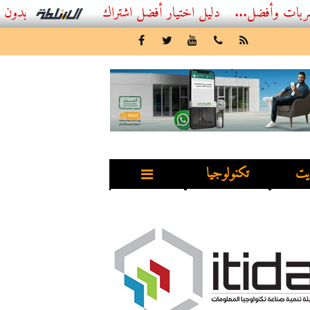
..
أفضل اشتراك IPTV بدون تقطيع 2026 – دليل المشاهد العصري
يت
تكنولوجيا