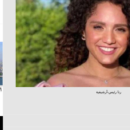
بث مباشر.. مباراة الزمالك وسيراميكا كليوباترا في
ا
رنا رئيس-أرشيفية
الدوري