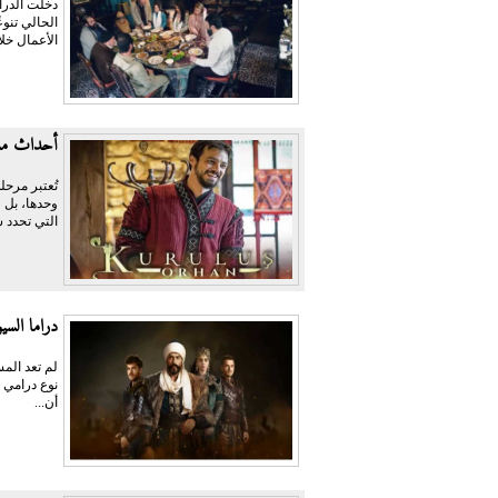
الحالي تنو
الأعمال خلا
أحداث مسل
تُعتبر مرحل
وحدها، بل 
التي تحدد 
دراما الس
لم تعد المس
نوع درامي ق
أن...