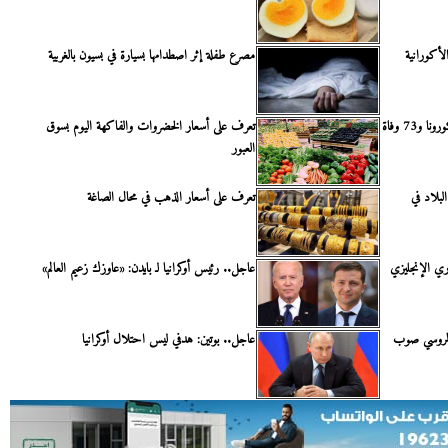
لأكورانية
مصرع طفلة إثر اصطدامها بسيارة في بسيون بالغربية
تعرف على أسعار الخضروات والفاكهة اليوم بسوق
العبور
لبلاد في
تعرف على أسعار الذهب في محال الصاغة
ري الإنجليزي
عاجل.. رئيس أوكرانيا لـ بايدن: «عاوزك زعيم العالم»
 الروسي صوب
عاجل.. بوتين: هدفي ليس احتلال أوكرانيا