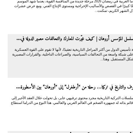
دخلت الدراما العربية في رمضان 2026 مرحلة جديدة من المنافسة القوية، بعدما شهد الموسم
عًا كبيرًا في القصص والأساليب الإخراجية ومستوى الإنتاج الفني. ومع عرض عشرات
ل الشهر الكريم، تمكنت...
سل المؤسس أروهان | كيف غيّرت المعارك والتحالفات مصير الدولة في...
ة تأسيس الدول من أكثر المراحل التاريخية تعقيدًا، لأنها لا تقوم على القوة العسكرية
على شبكة واسعة من التحالفات السياسية، والصراعات الداخلية، والقرارات المصيرية
شكل المستقبل. وهذا...
يوف والتاريخ في تركيا… رحلة من “أرطغرل” إلى “أورهان” بين الأسطورة...
لسلات التركية التاريخية مجرد محتوى ترفيهي عابر، بل تحولت خلال العقد الأخير إلى
ائم بذاته له جمهوره الضخم في العالم العربي والعالمي. هذا النوع من الدراما استطاع