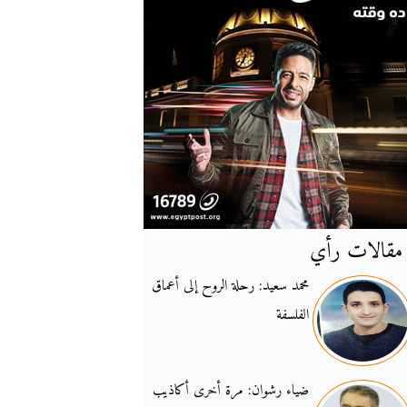
مقالات رأي
آخر
الأخبار
محمد سعيد: رحلة الروح إلى أعماق
الفلسفة
يونيفيل تؤكد دعمها ل
14:24
نائب لبناني: على إير
19:50
ضياء رشوان: مرة أخرى أكاذيب
تزايد نفوذ تنظيم فرس
16:32