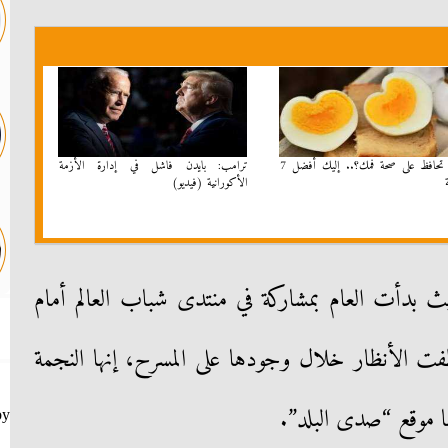
إزاي تحافظ على صحة فمك؟.. إليك أفضل 7
ترامب: بايدن فاشل في إدارة الأزمة
الأكورانية (فيديو)
يث بدأت العام بمشاركة في منتدى شباب العالم أمام
ت الأنظار خلال وجودها على المسرح، إنها النجمة
ها موقع “صدى البلد”.
by