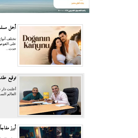
أجمل مسلسل
تختلف أنواع
على الغوص 
حدث...
توقيع عقد 
أعلنت دار ح
العالم السر
أبرز مفاجآت الدرام