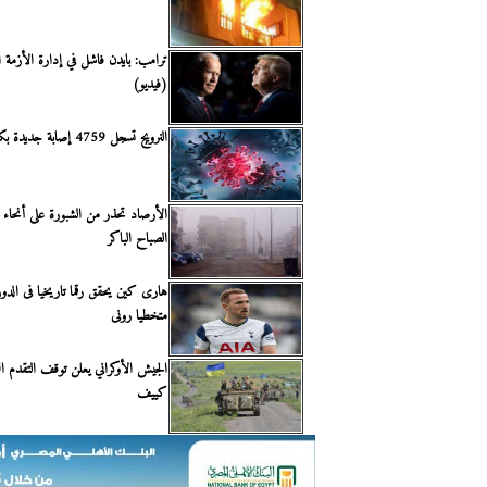
ترامب: بايدن فاشل في إدارة الأزمة ا
(فيديو)
النرويج تسجل 4759 إصابة جديدة بكورونا و73 وفاة
الأرصاد تحذر من الشبورة على أنحاء ا
الصباح الباكر
هارى كين يحقق رقما تاريخيا فى الدو
متخطيا رونى
الجيش الأوكراني يعلن توقف التقدم
كييف