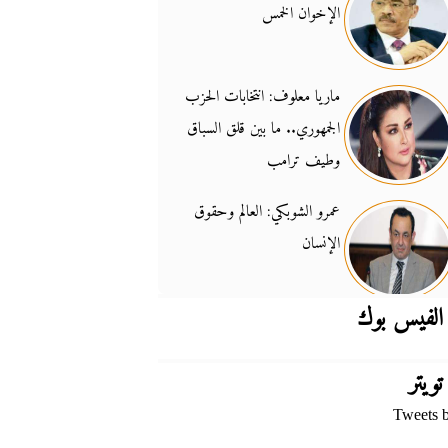
الإخوان الخمس
جدل السلاح والسيادة
14:46
ماريا معلوف: انتخابات الحزب
الجمهوري.. ما بين قلق السباق
وطيف ترامب
عمرو الشوبكي: العالم وحقوق
الإنسان
الفيس بوك
تويتر
Tweets 