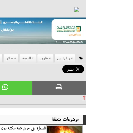
رنا رئيس
ظهور
البومة
طائر
⇧
موضوعات متعلقة
السيطرة على حريق شقة سكنية دون إ