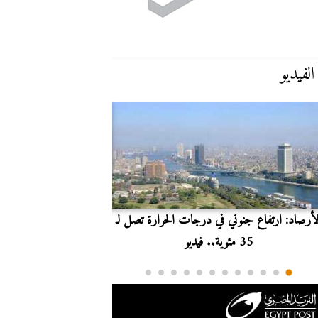
الفيديو
لأرصاد: ارتفاع جنوني في درجات الحرارة تصل لـ
بث مباشر.. مشاهدة مبارا
35 مئوية.. فيديو
الدوري ا