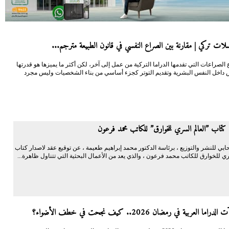
ات تركي | مقارنة بين الصراع النفسي في قانون الطبيعة مترجم...
 الصراعات التي تقدمها الدراما التركية من عمل إلى آخر، لكن أكثر ما يميزها هو قدرتها
داخل النفس البشرية وتقديم التوتر كجزء أساسي من بناء الشخصيات وليس مجرد
كتاب ”العالم السري للخوارق” للكاتب محمد فرعون
ابي للنشر والتوزيع ، برئاسة الدكتور محمد إبراهيم طعيمة ، عن توقيع عقد لاصدار كتاب
ي للخوارق للكاتب محمد فرعون ، والذي يعد من الأعمال البحثية التي تتناول ظاهرة...
ا العربية في رمضان 2026.. كيف نجحت في خطف الأضواء؟