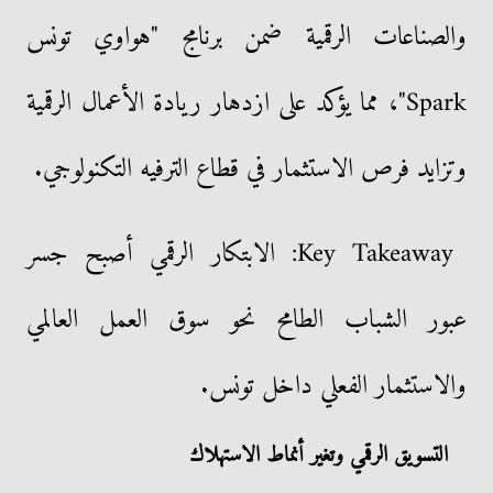
والصناعات الرقمية ضمن برنامج "هواوي تونس
Spark"، مما يؤكد على ازدهار ريادة الأعمال الرقمية
وتزايد فرص الاستثمار في قطاع الترفيه التكنولوجي.
Key Takeaway: الابتكار الرقمي أصبح جسر
عبور الشباب الطامح نحو سوق العمل العالمي
والاستثمار الفعلي داخل تونس.
التسويق الرقمي وتغير أنماط الاستهلاك