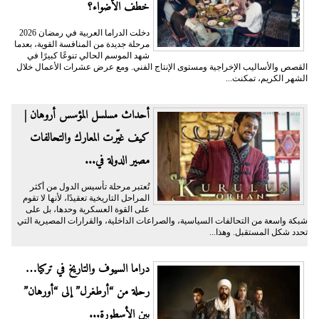
خطف الأضواء؟
دخلت الدراما العربية في رمضان 2026
مرحلة جديدة من المنافسة القوية، بعدما
شهد الموسم الحالي تنوعًا كبيرًا في
القصص والأساليب الإخراجية ومستوى الإنتاج الفني. ومع عرض عشرات الأعمال خلال
الشهر الكريم، تمكنت...
أحداث مسلسل المؤسس أروهان |
كيف غيّرت المعارك والتحالفات
مصير الدولة في...
تُعتبر مرحلة تأسيس الدول من أكثر
المراحل التاريخية تعقيدًا، لأنها لا تقوم
على القوة العسكرية وحدها، بل على
شبكة واسعة من التحالفات السياسية، والصراعات الداخلية، والقرارات المصيرية التي
تحدد شكل المستقبل. وهذا...
دراما السيوف والتاريخ في تركيا…
رحلة من “أرطغرل” إلى “أورهان”
بين الأسطورة...