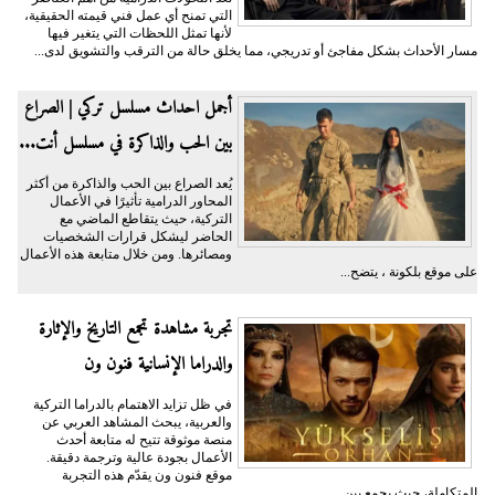
التي تمنح أي عمل فني قيمته الحقيقية،
لأنها تمثل اللحظات التي يتغير فيها
مسار الأحداث بشكل مفاجئ أو تدريجي، مما يخلق حالة من الترقب والتشويق لدى...
أجمل احداث مسلسل تركي | الصراع
بين الحب والذاكرة في مسلسل أنت...
يُعد الصراع بين الحب والذاكرة من أكثر
المحاور الدرامية تأثيرًا في الأعمال
التركية، حيث يتقاطع الماضي مع
الحاضر ليشكل قرارات الشخصيات
ومصائرها. ومن خلال متابعة هذه الأعمال
على موقع بلكونة ، يتضح...
تجربة مشاهدة تجمع التاريخ والإثارة
والدراما الإنسانية فنون ون
في ظل تزايد الاهتمام بالدراما التركية
والعربية، يبحث المشاهد العربي عن
منصة موثوقة تتيح له متابعة أحدث
الأعمال بجودة عالية وترجمة دقيقة.
موقع فنون ون يقدّم هذه التجربة
المتكاملة، حيث يجمع بين...