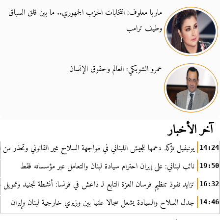
ماريا معلوف: انتخابات الحزب الجمهوري.. ما بين قلق السباق
وطيف ترامب
عمرو الشوبكي: العالم وحقوق الإنسان
آخر الأخبار
يونيفيل تؤكد دعمها للجيش اللبناني في مواجهة السلاح غير القانوني وتحذر من ا
14:24
نائب لبناني: على إيران احترام سيادة لبنان والتعامل عبر مؤسساته فقط
19:50
تزايد نفوذ تنظيم فرسان العزة التابع لـ داعش في فرنسا: أنشطة تجنيد وتمويل
16:32
جدل السلاح والسيادة يشعل سجالا علنيا بين وزيري خارجية لبنان وإيران
14:46