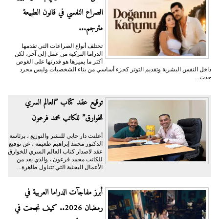
الصراع النفسي في قانون الطبيعة
مترجم...
تختلف أنواع الصراعات التي تقدمها
الدراما التركية من عمل إلى آخر، لكن
أكثر ما يميزها هو قدرتها على الغوص
داخل النفس البشرية وتقديم التوتر كجزء أساسي من بناء الشخصيات وليس مجرد
حدث...
توقيع عقد كتاب ”العالم السري
للخوارق” للكاتب محمد فرعون
أعلنت دار حابي للنشر والتوزيع ، برئاسة
الدكتور محمد إبراهيم طعيمة ، عن توقيع
عقد لاصدار كتاب العالم السري للخوارق
للكاتب محمد فرعون ، والذي يعد من
الأعمال البحثية التي تتناول ظاهرة...
أبرز مفاجآت الدراما العربية في
رمضان 2026.. كيف نجحت في