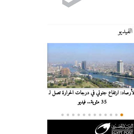
الفيديو
لأرصاد: ارتفاع جنوني في درجات الحرارة تصل لـ
بث مباشر.. مشاهدة مبارا
35 مئوية.. فيديو
الدوري ا