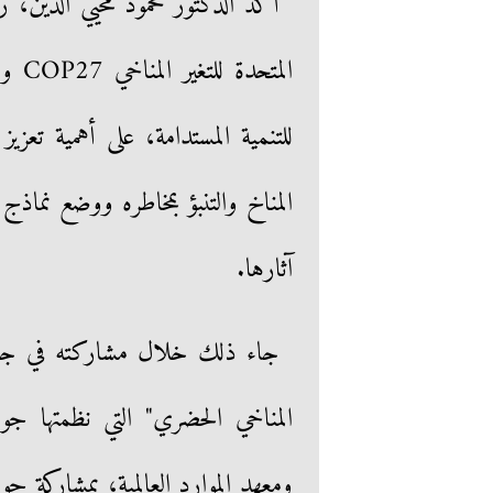
أكد الدكتور محمود محيي الدين، را
للتنمية المستدامة، على أهمية تعزي
المناخ والتنبؤ بمخاطره ووضع نماذج
آثارها.
جاء ذلك خلال مشاركته في جلسة
المناخي الحضري" التي نظمتها جو
ومعهد الموارد العالمية، بمشاركة جو