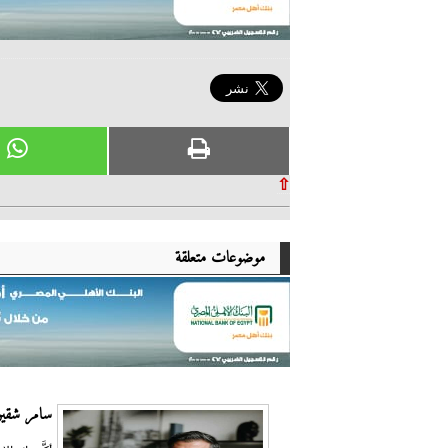
⇧
موضوعات متعلقة
سامر شقير: