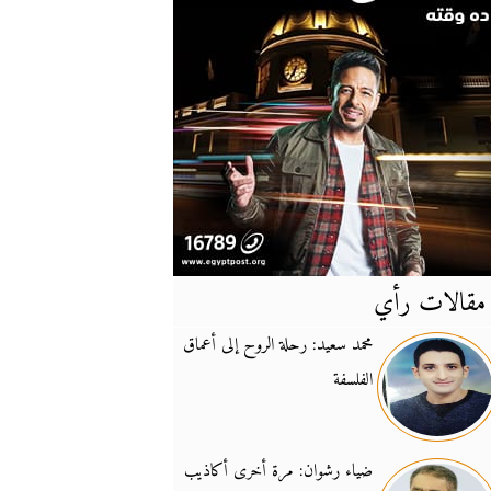
مقالات رأي
آخر
الأخبار
محمد سعيد: رحلة الروح إلى أعماق
الفلسفة
يونيفيل تؤكد دعمها ل
14:24
نائب لبناني: على إير
19:50
ضياء رشوان: مرة أخرى أكاذيب
تزايد نفوذ تنظيم فرس
16:32