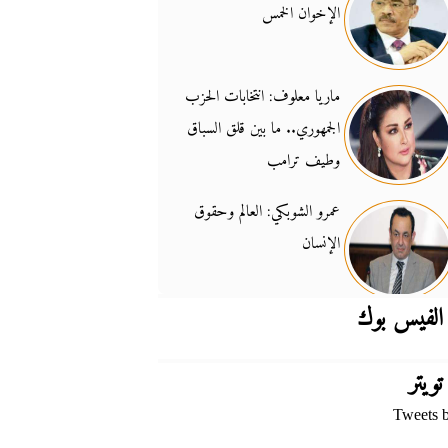
الإخوان الخمس
جدل السلاح والسيادة
14:46
ماريا معلوف: انتخابات الحزب
الجمهوري.. ما بين قلق السباق
وطيف ترامب
عمرو الشوبكي: العالم وحقوق
الإنسان
الفيس بوك
تويتر
Tweets 