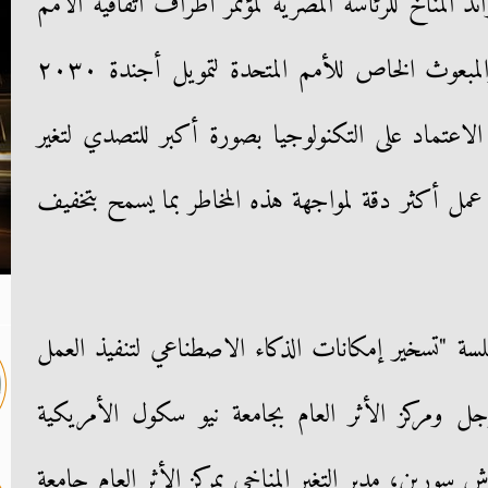
ئد المناخ للرئاسة المصرية لمؤتمر أطراف اتفاقية الأمم
المتحدة للتغير المناخي COP27 والمبعوث الخاص للأمم المتحدة لتمويل أجندة ٢٠٣٠
ز الاعتماد على التكنولوجيا بصورة أكبر للتصدي لتغير
 عمل أكثر دقة لمواجهة هذه المخاطر بما يسمح بتخفيف
 "تسخير إمكانات الذكاء الاصطناعي لتنفيذ العمل
جل ومركز الأثر العام بجامعة نيو سكول الأمريكية
ش سورين، مدير التغير المناخي بمركز الأثر العام جامعة