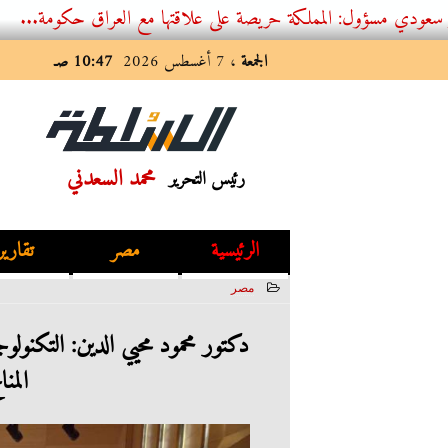
ول: المملكة حريصة على علاقتها مع العراق حكومة...
الجمعة
، 7 أغسطس 2026
10:47 صـ
محمد السعدني
رئيس التحرير
الرئيسية
مصر
تقارير
مصر
2023-08-27 19:53:06
دكتور محمود محيي الدين: التكنولوجي
المن