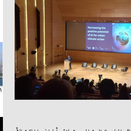
بث مباشر.. مباراة الزمالك وسيراميكا كليوباترا في
ا
الدوري