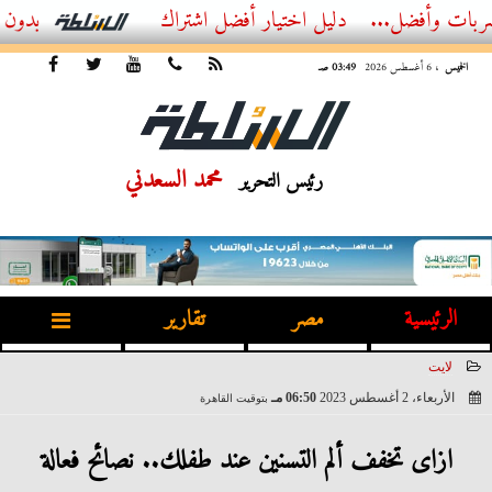
ضل...
أفضل اشتراك IPTV بدون تقطيع 2026 – دليل المشاهد العصري
الخميس
، 6 أغسطس 2026
03:49 صـ
محمد السعدني
رئيس التحرير
الرئيسية
مصر
تقارير
لايت
الأربعاء، 2 أغسطس 2023
06:50 مـ
بتوقيت القاهرة
2023-08-02 18:50:53
ازاى تخفف ألم التسنين عند طفلك.. نصائح فعالة