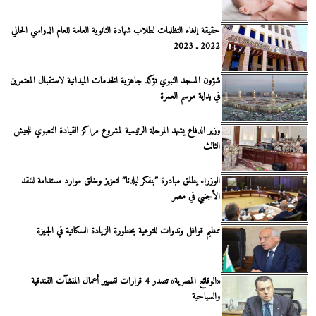
حقيقة إلغاء التظلمات لطلاب شهادة الثانوية العامة للعام الدراسي الحالي
2022 ـ 2023
شؤون المسجد النبوي تؤكد جاهزية الخدمات الميدانية لاستقبال المعتمرين
في بداية موسم العمرة
وزير الدفاع يشهد المرحلة الرئيسية لمشروع مراكز القيادة التعبوي للجيش
الثالث
الوزراء يطلق مبادرة ”بنفكر لبلدنا” لتعزيز وخلق موارد مستدامة للنقد
الأجنبي في مصر
تنظيم قوافل وندوات للتوعية بخطورة الزيادة السكانية في الجيزة
«الوقائع المصرية» تصدر 4 قرارات لتسيير أعمال المنشآت الفندقية
والسياحية