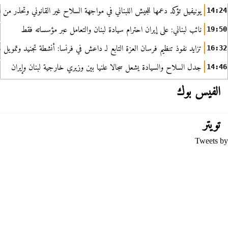
يونيفيل تؤكد دعمها للجيش اللبناني في مواجهة السلاح غير القانوني وتحذر من ا
14:24
نائب لبناني: على إيران احترام سيادة لبنان والتعامل عبر مؤسساته فقط
19:50
تزايد نفوذ تنظيم فرسان العزة التابع لـ داعش في فرنسا: أنشطة تجنيد وتمويل
16:32
جدل السلاح والسيادة يشعل سجالا علنيا بين وزيري خارجية لبنان وإيران
14:46
الفيس بوك
تويتر
Tweets by