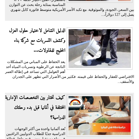
المناسبة بمثابة رحلة بحث عن التوازن
بين السعر، الجودة، والموثوقية. مع تكبد الأسر الأمريكية متوسط فاتورة كابل شهري
يصل إلى 127 دولاراً،...
الدليل الشامل لاختيار حلول العزل
وكشف التسربات مع شركة بناء
الخليج للمقاولات...
يعد الحفاظ على المباني من المشكلات
الناتجة عن الرطوبة وتسربات المياه أحد
أهم العوامل التي تساعد في إطالة العمر
الافتراضي للعقار والحفاظ على قيمته. فكثير من الأضرار التي تظهر على الجدران
والأسقف...
كيف تختار بين التخصصات الإدارية
المختلفة في ألمانيا قبل بدء رحلتك
الدراسية؟
تُعد ألمانيا واحدة من أكثر الوجهات
الدراسية جذبًا للطلاب الدوليين الراغبين
في بناء مستقبل مهني قوي داخل قطاع