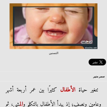
التسنين
سمر منير
تتغير حياة
الأطفال
كثيرًا بين عمر أربعة أشهر
وعامين ونصف؛ إذ يبدأ الأطفال بالتكلم و
الم
شي، ثم