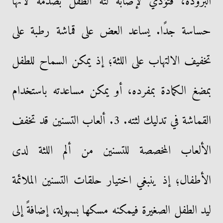
البرودة، فتؤدي لإصابة لثة الطفل بصدمة لأنها
حساسة جدًا. يساعد العض على قماشة رطبة على
تخفيف الالتهاب على اللثة؛ إذ يمكن السماح للطفل
بمضغ الكمادة بمفرده، أو يمكن مساعدته باستخدام
القماشة في تدليك لثته. 3. ألعاب التسنين قد تخفف
الألعاب المخصصة للتسنين من ألم اللثة لدى
الأطفال؛ إذ ينبغي اختيار حلقات التسنين الملائمة
ليد الطفل الصغيرة فيمكنه مسكها بسهولة، إضافةً إلى