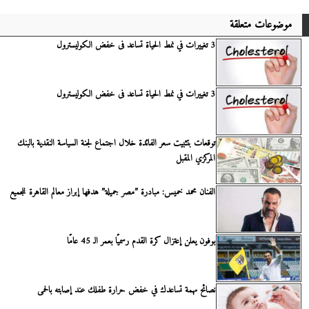
موضوعات متعلقة
3 تغييرات في نمط الحياة تساعد فى خفض الكوليسترول
3 تغييرات في نمط الحياة تساعد فى خفض الكوليسترول
توقعات بتثبيت سعر الفائدة خلال اجتماع لجنة السياسة النقدية بالبنك
المركزي المقبل
الفنان محمد خميس: مبادرة ”مصر جميلة” هدفها إبراز معالم القاهرة للجميع
بوفون يعلن إعتزال كرة القدم رسميًا بعمر الـ 45 عامًا
نصائح مهمة تساعدك في خفض حرارة طفلك عند إصابته بالحمى