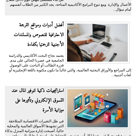
الأعمال والإدارة. ومع تنوع البرامج الأكاديمية المتاحة، يجد الكثير من الطلاب أنفسهم
أمام سؤال...
أفضل أدوات ومواقع الترجمة
الاحترافية للنصوص والمستندات
الأجنبية لترجمتها بكفاءة
يعتمد نجاح البحث الأكاديمي والدراسة
الجامعية في عصرنا الحالي على مدى
قدرة الطالب أو الباحث على الوصول
إلى المراجع والأوراق البحثية العالمية، والتي غالباً ما تكون مكتوبة باللغة الإنجليزية أو
لغات أجنبية...
​استراتيجيات ذكية لتوفير المال عند
التسوق الإلكتروني وتأثيرها على
ميزانية الأسرة
​في ظل التغيرات الاقتصادية المتلاحقة
التي تشهدها الأسواق العالمية والمحلية
حالياً، أصبحت إدارة ميزانية المنزل بذكاء
ضرورة قصوى لا غنى عنها لكل أسرة تسعى للحفاظ على استقرارها المالي. يواجه