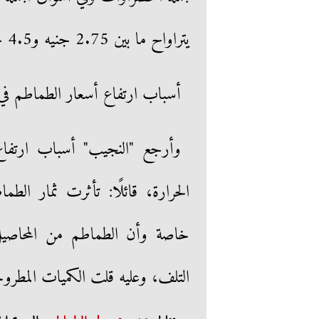
يتراواح ما بين 2.75 جنيه و4.5 جنيهات خلال الأسبوع الثالث من يوليو.
أسباب ارتفاع أسعار الطماطم في
وأرجع "النجيب" أسباب ارتفاع
الحرارة، قائلًا: تأثرت ثمار الط
خاصة وأن الطماطم من المحاصيل 
التلف، وعليه قلت الكميات المطرو