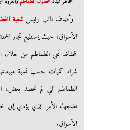
مخاطر تهدد
محصول الطماطم
والعروة الج
وأضاف نائب رئيس
شعبة الخض
الأسواق، حيث يستطيع تجار الجمل
للحفاظ على الطماطم من خلال است
شراء كميات حسب نسبة مبيعاتهم،
الطماطم التي لم تحصد بعض، ال
نضجها، الأمر الذي يؤدي إلى خسائ
الأسواق.