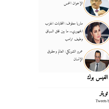
الإخوان الخمس
جدل السلاح والسيادة
14:46
ماريا معلوف: انتخابات الحزب
الجمهوري.. ما بين قلق السباق
وطيف ترامب
عمرو الشوبكي: العالم وحقوق
الإنسان
الفيس بوك
تويتر
Tweets 