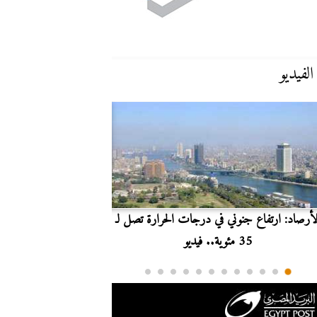
الفيديو
لأرصاد: ارتفاع جنوني في درجات الحرارة تصل لـ
بث مباشر.. مشاهدة مبارا
35 مئوية.. فيديو
الدوري ا