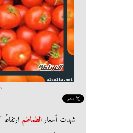
ارت
شهدت أسعار
الطماطم