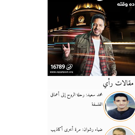
مقالات رأي
آخر
الأخبار
محمد سعيد: رحلة الروح إلى أعماق
الفلسفة
يونيفيل تؤكد دعمها ل
14:24
نائب لبناني: على إير
19:50
ضياء رشوان: مرة أخرى أكاذيب
تزايد نفوذ تنظيم فرس
16:32