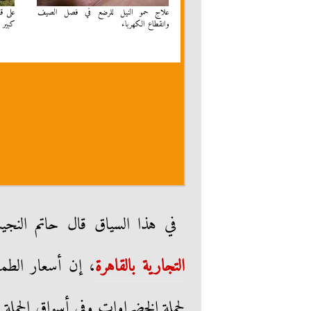
علاج حمو النيل للرضع في فصل الصيف
على قط
وانقطاع الكهرباء
كبير ف
في هذا السياق قال حاتم الن
التجارية بالقاهرة
، إن أسعار الطم