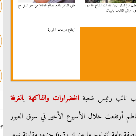
ب لـ إكسترا نيوز: تغيرات المناخ لها دور
هاني الناظر يقدم نصائح للوقاية من حمو النيل مع
ى حرائق الغابات باليونان
ارتفاع درجات الحرارة
جيب نائب رئيس شعبة
الخضراوات والفاكهة
ب
الغرفة
اطم أرتفعت خلال الأسبوع الأخير في سوق العبور
by
لجملة الخضراوات وفي أسواق الجملة بصفة عامة لتتراوح ما بين 4 و6.5 جنيه، مقارنة بسعر