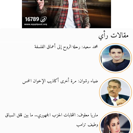
مقالات رأي
محمد سعيد: رحلة الروح إلى أعماق الفلسفة
ضياء رشوان: مرة أخرى أكاذيب الإخوان الخمس
ماريا معلوف: انتخابات الحزب الجمهوري.. ما بين قلق السباق
وطيف ترامب