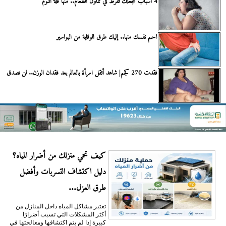
4 أسباب تجعلك تفرط في تناول الطعام.. منها قلة النوم
احم نفسك منها.. إليك طرق الوقاية من البواسير
فقدت 270 كجم| شاهد أثقل امرأة بالعالم بعد فقدان الوزن.. لن تصدق
كيف تحمي منزلك من أضرار المياه؟
دليل اكتشاف التسربات وأفضل
طرق العزل...
تعتبر مشاكل المياه داخل المنازل من
أكثر المشكلات التي تسبب أضرارًا
كبيرة إذا لم يتم اكتشافها ومعالجتها في