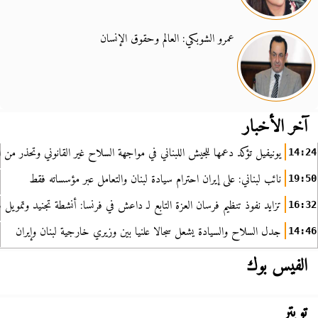
عمرو الشوبكي: العالم وحقوق الإنسان
آخر الأخبار
يونيفيل تؤكد دعمها للجيش اللبناني في مواجهة السلاح غير القانوني وتحذر من ا
14:24
نائب لبناني: على إيران احترام سيادة لبنان والتعامل عبر مؤسساته فقط
19:50
تزايد نفوذ تنظيم فرسان العزة التابع لـ داعش في فرنسا: أنشطة تجنيد وتمويل
16:32
جدل السلاح والسيادة يشعل سجالا علنيا بين وزيري خارجية لبنان وإيران
14:46
الفيس بوك
تويتر