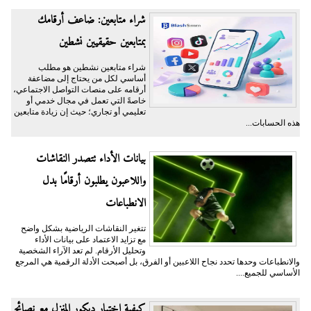
شراء متابعين: ضاعف أرقامك
بمتابعين حقيقيين نشطين
شراء متابعين نشطين هو مطلب
أساسي لكل من يحتاج إلى مضاعفة
أرقامه على منصات التواصل الاجتماعي،
خاصةً التي تعمل في مجال خدمي أو
تعليمي أو تجاري؛ حيث إن زيادة متابعين
هذه الحسابات...
بيانات الأداء تتصدر النقاشات
واللاعبون يطلبون أرقامًا بدل
الانطباعات
تتغير النقاشات الرياضية بشكل واضح
مع تزايد الاعتماد على بيانات الأداء
وتحليل الأرقام. لم تعد الآراء الشخصية
والانطباعات وحدها تحدد نجاح اللاعبين أو الفرق، بل أصبحت الأدلة الرقمية هي المرجع
الأساسي للجميع....
كيفية اختيار ديكور المنزل مع نصائح