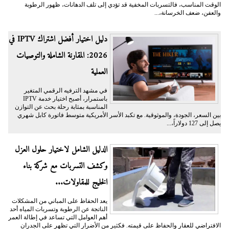
الوقت المناسب، فالتسربات المخفية قد تؤدي إلى تلف الدهانات، ظهور الرطوبة
والعفن، ضعف الخرسانة،...
دليل اختيار أفضل اشتراك IPTV في
2026: المقارنة الشاملة والتوصيات
العملية
في مشهد الترفيه الرقمي المتغير
باستمرار، أصبح اختيار خدمة IPTV
المناسبة بمثابة رحلة بحث عن التوازن
بين السعر، الجودة، والموثوقية. مع تكبد الأسر الأمريكية متوسط فاتورة كابل شهري
يصل إلى 127 دولاراً،...
الدليل الشامل لاختيار حلول العزل
وكشف التسربات مع شركة بناء
الخليج للمقاولات...
يعد الحفاظ على المباني من المشكلات
الناتجة عن الرطوبة وتسربات المياه أحد
أهم العوامل التي تساعد في إطالة العمر
الافتراضي للعقار والحفاظ على قيمته. فكثير من الأضرار التي تظهر على الجدران