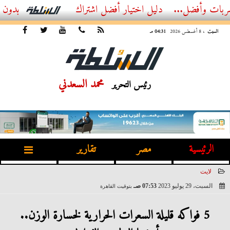
..
أفضل اشتراك IPTV بدون تقطيع 2026 – دليل المشاهد العصري
السبت
، 8 أغسطس 2026
04:31 مـ
محمد السعدني
رئيس التحرير
الرئيسية
مصر
تقارير
لايت
السبت، 29 يوليو 2023
07:53 صـ
بتوقيت القاهرة
2023-07-29 07:53:18
5 فواكه قليلة السعرات الحرارية لخسارة الوزن..