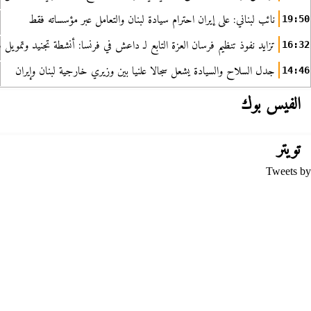
نائب لبناني: على إيران احترام سيادة لبنان والتعامل عبر مؤسساته فقط
19:50
تزايد نفوذ تنظيم فرسان العزة التابع لـ داعش في فرنسا: أنشطة تجنيد وتمويل
16:32
جدل السلاح والسيادة يشعل سجالا علنيا بين وزيري خارجية لبنان وإيران
14:46
الفيس بوك
تويتر
Tweets by