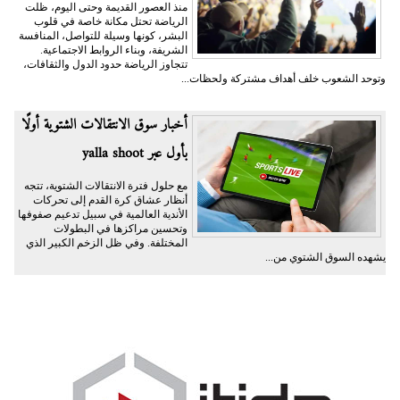
منذ العصور القديمة وحتى اليوم، ظلت
الرياضة تحتل مكانة خاصة في قلوب
البشر، كونها وسيلة للتواصل، المنافسة
الشريفة، وبناء الروابط الاجتماعية.
تتجاوز الرياضة حدود الدول والثقافات،
وتوحد الشعوب خلف أهداف مشتركة ولحظات...
أخبار سوق الانتقالات الشتوية أولًا
بأول عبر yalla shoot
مع حلول فترة الانتقالات الشتوية، تتجه
أنظار عشاق كرة القدم إلى تحركات
الأندية العالمية في سبيل تدعيم صفوفها
وتحسين مراكزها في البطولات
المختلفة. وفي ظل الزخم الكبير الذي
يشهده السوق الشتوي من...