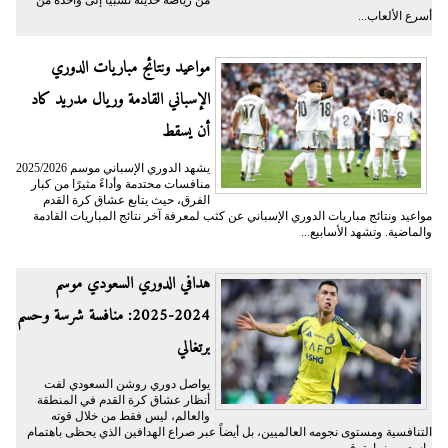
من رياضة حديثة نسبيًا إلى واحدة من
أسرع الألعاب...
مواعيد ونتائج مباريات الدوري
الإسباني القادمة وريال مدريد كاد
أن يسقط
يشهد الدوري الإسباني موسم 2025/2026
منافسات محتدمة وأداءً مثيرًا من كبار
الفرق، حيث يتابع عشاق كرة القدم
مواعيد ونتائج مباريات الدوري الإسباني عن كثب لمعرفة آخر نتائج المباريات القادمة
والماضية. وتشهد الأسابيع...
هدافي الدوري السعودي موسم
2024-2025: منافسة شرسة وحسم
برتغالي
يواصل دوري روشن السعودي لفت
أنظار عشاق كرة القدم في المنطقة
والعالم، ليس فقط من خلال قوته
التنافسية ومستوى نجومه العالميين، بل أيضاً عبر صراع الهدافين الذي يحظى باهتمام