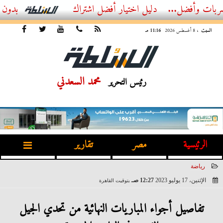
ضل...
أفضل اشتراك IPTV بدون تقطيع 2026 – دليل المشاهد العصري
السبت
، 8 أغسطس 2026
11:16 مـ
محمد السعدني
رئيس التحرير
الرئيسية
مصر
تقارير
رياضة
الإثنين، 17 يوليو 2023
12:27 صـ
بتوقيت القاهرة
2023-07-17 00:27:43
تفاصيل أجواء المباريات النهائية من تحدي الجيل