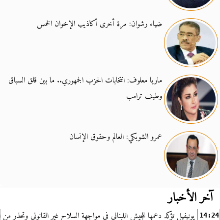
ضياء رشوان: مرة أخرى أكاذيب الإخوان الخمس
ماريا معلوف: انتخابات الحزب الجمهوري.. ما بين قلق السباق
وطيف ترامب
عمرو الشوبكي: العالم وحقوق الإنسان
آخر الأخبار
يونيفيل تؤكد دعمها للجيش اللبناني في مواجهة السلاح غير القانوني وتحذر من ا
14:24