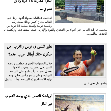
العالم» بمشاركة 18 دولة وتألّق
مصري...
اختتمت فعاليات بطولة أقوى رجل في
العالم بنجاح كبير، وذلك بمشاركة
رياضية دولية واسعة ضمّت 18 دولة من
مختلف قارات العالم، في أجواء من التحدي والقوة والإثارة، حيث استضافت أوزبكستان
الحدث العالمي،...
تطور التنس في تونس والمغرب: هل
سيكون هناك أبطال عرب جدد؟
خلال السنوات الأخيرة، خطفت رياضة
التنس في تونس والمغرب الأضواء،
بفضل أسماء بدأت تلمع على الساحة
الدولية، وعلى رأسهم أُنس جابر. ومع
تزايد الاهتمام بهذه الرياضة، بدأ التساؤل
يطفو: هل نحن على...
الرياضة: الشغف الذي يوحد الشعوب
عبر العالم