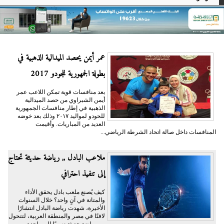
عمر أيمن يحصد الميدالية الذهبية في
بطولة الجمهورية للجودو 2017
بعد منافسات قوية تمكن اللاعب عمر
أيمن الشبراوي من حصد الميدالية
الذهبية في إطار منافسات الجمهورية
للحودو لمواليد ٢٠١٧ وذلك بعد خوضه
العديد من المباريات. وأقيمت
المنافسات داخل صالة اتحاد الشرطة الرياضي...
ملاعب البادل ,, رياضة حديثة تحتاج
إلى تنفيذ احترافي
كيف يُصنع ملعب بادل يحقق الأداء
والمتانة في آنٍ واحد؟ خلال السنوات
الأخيرة، شهدت رياضة البادل انتشارًا
لافتًا في مصر والمنطقة العربية، لتتحول