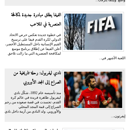
واسع. وبينما يترقب...
الفيفا يطلق مبادرة جديدة لمكافحة
العنصرية في الملاعب
في خطوة جديدة تعكس حرص الاتحاد
الدولي لكرة القدم فيفا على ترسيخ
القيم الإنسانية داخل المستطيل الأخضر،
أعلن الفيفا عن إطلاق برنامج موسع
لمكافحة العنصرية التي ما زالت تلاحق
اللعبة الأشهر في...
نادي ليفربول: رحلة تاريخية من
الصراع إلى المجد الأوروبي
منذ تأسيسه عام 1892، شكّل نادي
ليفربول ظاهرة فريدة في عالم كرة
القدم، تجسدت في قصة صعوده من رحم
الصراع إلى قمة المجد المحلي
والأوروبي. ولد النادي من أزمة داخل نادي
إيفرتون،...