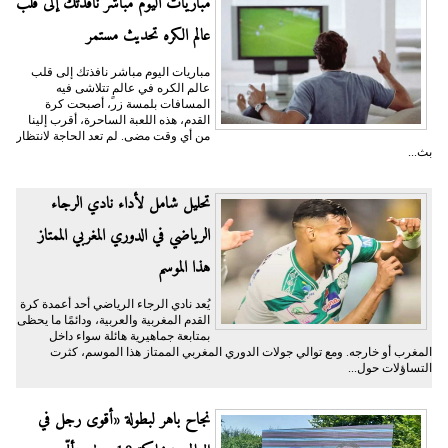
مباريات اليوم مباشر نافذتك إلى قلب
عالم الكره تحديث مستمر
مباريات اليوم مباشر نافذتك إلى قلب
عالم الكره في عالمٍ تتلاشى فيه
المسافات بلمسة زر، أصبحت كرة
القدم، هذه اللعبة الساحرة، أقرب إلينا
من أي وقت مضى. لم تعد الحاجة لانتظار
بث...
تحليل شامل لأداء نادي الرجاء
الرياضي في الدوري المغربي الممتاز
هذا الموسم
يُعد نادي الرجاء الرياضي أحد أعمدة كرة
القدم المغربية والعربية، ودائمًا ما يحظى
بمتابعة جماهيرية هائلة سواء داخل
المغرب أو خارجه. ومع توالي جولات الدوري المغربي الممتاز هذا الموسم، كثرت
التساؤلات حول...
نجاح باهر لبطولة «أقوى رجل في