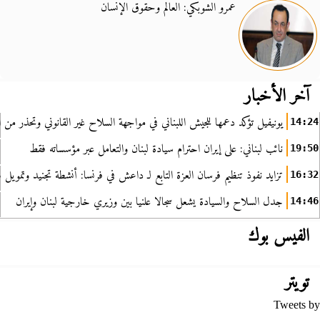
عمرو الشوبكي: العالم وحقوق الإنسان
آخر الأخبار
يونيفيل تؤكد دعمها للجيش اللبناني في مواجهة السلاح غير القانوني وتحذر من ا
14:24
نائب لبناني: على إيران احترام سيادة لبنان والتعامل عبر مؤسساته فقط
19:50
تزايد نفوذ تنظيم فرسان العزة التابع لـ داعش في فرنسا: أنشطة تجنيد وتمويل
16:32
جدل السلاح والسيادة يشعل سجالا علنيا بين وزيري خارجية لبنان وإيران
14:46
الفيس بوك
تويتر
Tweets by