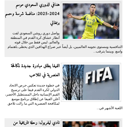
هدافي الدوري السعودي موسم
2024-2025: منافسة شرسة وحسم
برتغالي
يواصل دوري روشن السعودي لفت
أنظار عشاق كرة القدم في المنطقة
والعالم، ليس فقط من خلال قوته
التنافسية ومستوى نجومه العالميين، بل أيضاً عبر صراع الهدافين الذي يحظى باهتمام
واسع. وبينما يترقب...
الفيفا يطلق مبادرة جديدة لمكافحة
العنصرية في الملاعب
في خطوة جديدة تعكس حرص الاتحاد
الدولي لكرة القدم فيفا على ترسيخ
القيم الإنسانية داخل المستطيل الأخضر،
أعلن الفيفا عن إطلاق برنامج موسع
لمكافحة العنصرية التي ما زالت تلاحق
اللعبة الأشهر في...
نادي ليفربول: رحلة تاريخية من