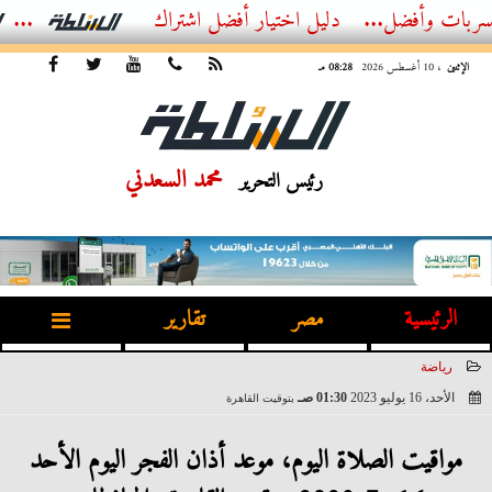
...
الدليل الشامل لاختيار حلول العزل وكشف التسربات مع شركة بناء...
دليل اختيار أفضل اشتراك IPTV في 26
الإثنين
، 10 أغسطس 2026
08:28 مـ
محمد السعدني
رئيس التحرير
الرئيسية
مصر
تقارير
رياضة
الأحد، 16 يوليو 2023
01:30 صـ
بتوقيت القاهرة
2023-07-16 01:30:07
مواقيت الصلاة اليوم، موعد أذان الفجر اليوم الأحد