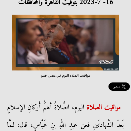
16- 7-2023 بتوقيت القاهرة والمحافظات
مواقيت الصلاة اليوم في مصر، فيتو
مواقيت الصلاة
اليوم، الصَّلاةُ أهمُّ أَركانِ الإسلامِ
بَعدَ الشَّهادتَينِ فعن عبدِ اللهِ بنِ عَبَّاسٍ، قال: لـمَّا