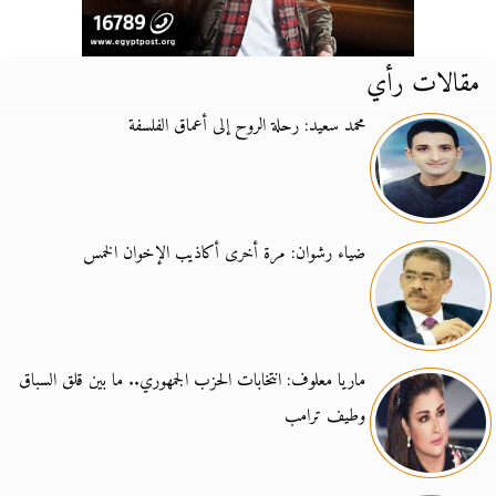
مقالات رأي
محمد سعيد: رحلة الروح إلى أعماق الفلسفة
ضياء رشوان: مرة أخرى أكاذيب الإخوان الخمس
ماريا معلوف: انتخابات الحزب الجمهوري.. ما بين قلق السباق
وطيف ترامب