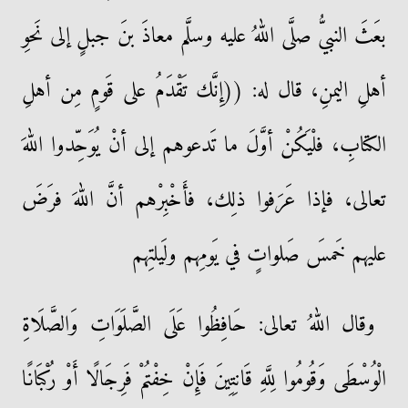
بعَثَ النبيُّ صلَّى اللهُ عليه وسلَّم معاذَ بنَ جبلٍ إلى نَحوِ
أهلِ اليمنِ، قال له: ((إِنَّك تَقْدَمُ على قَومٍ مِن أهلِ
الكتابِ، فلْيَكُنْ أوَّلَ ما تَدعوهم إلى أنْ يُوَحِّدوا اللهَ
تعالى، فإذا عَرَفوا ذلِك، فأَخْبِرْهم أنَّ اللهَ فرَضَ
عليهم خَمسَ صَلواتٍ في يَومِهم ولَيلتِهم
وقال اللهُ تعالى: حَافِظُوا عَلَى الصَّلَوَاتِ وَالصَّلَاةِ
الْوُسْطَى وَقُومُوا لِلَّهِ قَانِتِينَ فَإِنْ خِفْتُمْ فَرِجَالًا أَوْ رُكْبَانًا