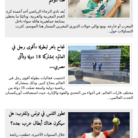
هذا الموسم
يُعد نادي الرجاء الرياضي أحد أعمدة كرة
القدم المغربية والعربية، ودائمًا ما يحظى
بمتابعة جماهيرية هائلة سواء داخل
المغرب أو خارجه. ومع توالي جولات الدوري المغربي الممتاز هذا الموسم، كثرت
التساؤلات حول...
نجاح باهر لبطولة «أقوى رجل في
العالم» بمشاركة 18 دولة وتألّق
مصري...
اختتمت فعاليات بطولة أقوى رجل في
العالم بنجاح كبير، وذلك بمشاركة
رياضية دولية واسعة ضمّت 18 دولة من
مختلف قارات العالم، في أجواء من التحدي والقوة والإثارة، حيث استضافت أوزبكستان
الحدث العالمي،...
تطور التنس في تونس والمغرب: هل
سيكون هناك أبطال عرب جدد؟
خلال السنوات الأخيرة، خطفت رياضة