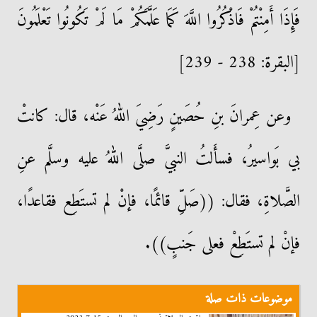
فَإِذَا أَمِنْتُمْ فَاذْكُرُوا اللَّهَ كَمَا عَلَّمَكُمْ مَا لَمْ تَكُونُوا تَعْلَمُونَ
[البقرة: 238 - 239]
وعن عِمرانَ بنِ حُصَينٍ رَضِيَ اللهُ عَنْه، قال: كانتْ
بي بَواسيرُ، فسأَلتُ النبيَّ صلَّى اللهُ عليه وسلَّم عنِ
الصَّلاةِ، فقال: ((صَلِّ قائمًا، فإنْ لم تستَطِع فقاعدًا،
فإنْ لم تستَطِعْ فعلى جَنبٍ)).
موضوعات ذات صلة