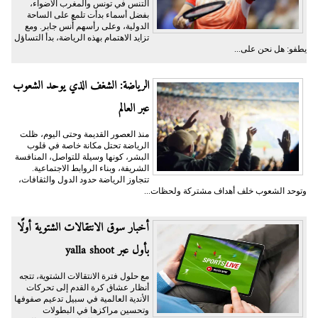
التنس في تونس والمغرب الأضواء،
بفضل أسماء بدأت تلمع على الساحة
الدولية، وعلى رأسهم أُنس جابر. ومع
تزايد الاهتمام بهذه الرياضة، بدأ التساؤل
يطفو: هل نحن على...
الرياضة: الشغف الذي يوحد الشعوب
عبر العالم
منذ العصور القديمة وحتى اليوم، ظلت
الرياضة تحتل مكانة خاصة في قلوب
البشر، كونها وسيلة للتواصل، المنافسة
الشريفة، وبناء الروابط الاجتماعية.
تتجاوز الرياضة حدود الدول والثقافات،
وتوحد الشعوب خلف أهداف مشتركة ولحظات...
أخبار سوق الانتقالات الشتوية أولًا
بأول عبر yalla shoot
مع حلول فترة الانتقالات الشتوية، تتجه
أنظار عشاق كرة القدم إلى تحركات
الأندية العالمية في سبيل تدعيم صفوفها
وتحسين مراكزها في البطولات