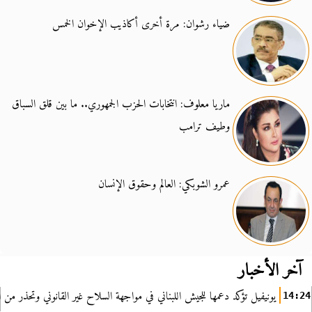
ضياء رشوان: مرة أخرى أكاذيب الإخوان الخمس
ماريا معلوف: انتخابات الحزب الجمهوري.. ما بين قلق السباق
وطيف ترامب
عمرو الشوبكي: العالم وحقوق الإنسان
آخر الأخبار
يونيفيل تؤكد دعمها للجيش اللبناني في مواجهة السلاح غير القانوني وتحذر من ا
14:24