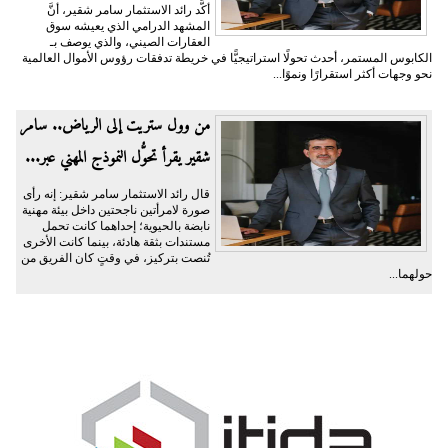
أكَّد رائد الاستثمار سامر شقير، أنَّ
المشهد الدرامي الذي يعيشه سوق
العقارات الصيني، والذي يوصف بـ
الكابوس المستمر، أحدث تحولًا استراتيجيًّا في خريطة تدفقات رؤوس الأموال العالمية
نحو وجهات أكثر استقرارًا ونموًا...
من وول ستريت إلى الرياض.. سامر
شقير يقرأ تحوُّل النموذج المهني عبر...
قال رائد الاستثمار سامر شقير: إنه رأى
صورة لامرأتين ناجحتين داخل بيئة مهنية
نابضة بالحيوية؛ إحداهما كانت تحمل
مستندات بثقة هادئة، بينما كانت الأخرى
تُنصت بتركيز، في وقتٍ كان الفريق من
حولهما...