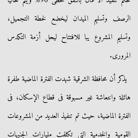
حكم تنفيذ الأعمال بالنفق تخطى 90% ويتم حاليا
الرصف وتسليم الميدان ليخضع لخطة التجميل،
وتسليم المشروع يبا للافتتاح ليحل أزمة التكدس
المرورى.
يذكر أن محافظة الشرقية شهدت الفترة الماضية طفرة
هائلة وانتعاشة غير مسبوقة فى قطاع الإسكان، فى
الفترة الماضية، حيث تم تنفيذ العديد من المشروعات
القومية والخدمية التى تكلفت مليارات الجنيهات