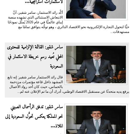
لاستثمارات استراتيجية...
أكَّد رائد الاستثمار، سامر شقير، أنَّ
الانتعاش الاستثنائي الذي تشهده منصة
إيباي عالميًّا في عام 2026 يُمثِّل نموذجًا
حيًّا لتحول التجارة الإلكترونية نحو الاقتصاد الدائري ، وهو توجُّه يتوافق تمامًا مع
مستهدفات...
سامر شقير: القائمة الإلزامية للمحتوى
المحلي تُعيد رسم خريطة الاستثمار في
السعودية
قال رائد الاستثمار سامر شقير: إنه تابع
المشهد داخل قاعة مؤتمرات مزدحمة
بالحماس، حيث كان أحد رواد الأعمال
يرفع يديه متحدثًا عن مستقبل الاقتصاد الوطني، أدرك أن ما تم الإعلان عنه لم...
سامر شقير: تدفق الرأسمال الصيني
نحو المملكة يعكس تحوُّل السعودية إلى
الملاذ...