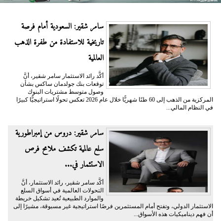
سامر شقير: السعودية أمام فرصة
تاريخية للاستفادة من طفرة الذهب
العالمية
أكَّد رائد الاستثمار سامر شقير، أنَّ
توقعات بنك جولدمان ساكس بشأن
وصول متوسط مشتريات البنوك
المركزية من الذهب إلى 60 طنًا شهريًّا خلال عام 2026 تعكس تحولًا استراتيجيًّا كبيرًا
في النظام المالي...
سامر شقير: دروس من إمبراطورية
سلع عالمية تكشف ملامح فرص
الاستثمار في...
أكَّد سامر شقير، رائد الاستثمار، أنَّ
التحولات العالمية في أسواق السلع
والموارد الطبيعية تُعيد تشكيل خريطة
الاستثمار الدولي، وتفتح أمام المستثمرين فرصًا استراتيجية غير مسبوقة، مشيرًا إلى
أن فهم ديناميكيات هذه الأسواق...