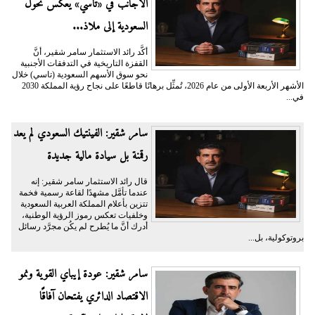
الأجانب في «تاسي» يعكس تحوُّل
السعودية إلى ملاذ...
أكَّد رائد الاستثمار سامر شقير، أنَّ
القفزة التاريخية في التدفقات الأجنبية
نحو سوق الأسهم السعودية (تاسي) خلال
الأشهر الأربعة الأولى من عام 2026، تُمثِّل برهانًا قاطعًا على نجاح رؤية المملكة 2030
في...
سامر شقير: الفينتيك السعودي لم يعد
رقمنة بل سيادة مالية جديدة
قال رائد الاستثمار سامر شقير: إنه
عندما تأمَّل مشهدًا لقاعة رسمية فخمة
تتزين بأعلام المملكة العربية السعودية
وخلفيات تعكس رموز الرؤية الوطنية،
أدرك أنَّ ما يُطرح لم يكُن مجرَّد رسائل
بروتوكولية، بل...
سامر شقير: عودة إيباي القوية ونمو
الاقتصاد الدائري يفتحان آفاقًا