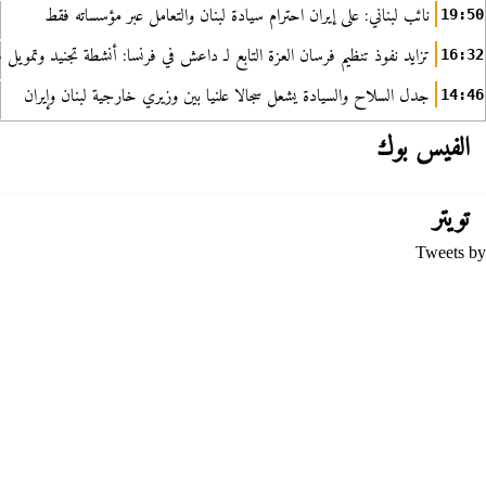
نائب لبناني: على إيران احترام سيادة لبنان والتعامل عبر مؤسساته فقط
19:50
تزايد نفوذ تنظيم فرسان العزة التابع لـ داعش في فرنسا: أنشطة تجنيد وتمويل
16:32
جدل السلاح والسيادة يشعل سجالا علنيا بين وزيري خارجية لبنان وإيران
14:46
الفيس بوك
تويتر
Tweets by