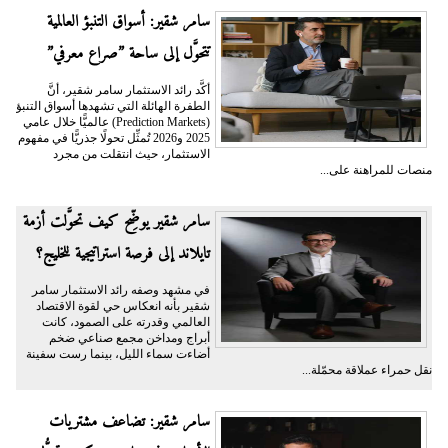
سامر شقير: أسواق التنبؤ العالمية
تتحوَّل إلى ساحة ”صراع معرفي”
أكَّد رائد الاستثمار سامر شقير، أنَّ
الطفرة الهائلة التي تشهدها أسواق التنبؤ
(Prediction Markets) عالميًّا خلال عامي
2025 و2026 تُمثِّل تحولًا جذريًّا في مفهوم
الاستثمار، حيث انتقلت من مجرد
منصات للمراهنة على...
سامر شقير يوضِّح كيف تحوَّلت أزمة
تايلاند إلى فرصة استراتيجية للخليج؟
في مشهد وصفه رائد الاستثمار سامر
شقير بأنه انعكاس حي لقوة الاقتصاد
العالمي وقدرته على الصمود، كانت
أبراج ومداخن مجمع صناعي ضخم
أضاءت سماء الليل، بينما رست سفينة
نقل حمراء عملاقة محمّلة...
سامر شقير: تضاعف مشتريات