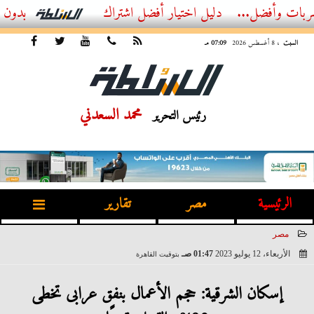
ضل...
أفضل اشتراك IPTV بدون تقطيع 2026 – دليل المشاهد العصري
السبت
، 8 أغسطس 2026
07:09 مـ
محمد السعدني
رئيس التحرير
الرئيسية
مصر
تقارير
مصر
الأربعاء، 12 يوليو 2023
01:47 صـ
بتوقيت القاهرة
2023-07-12 01:47:38
إسكان الشرقية: حجم الأعمال بنفق عرابى تخطى