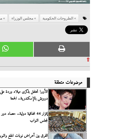
الطروحات الحكومية
مجلس الوزراء
مص
⇧
موضوعات متعلقة
الأوبرا تحتفل بذكرى ميلاد وردة عل
درويش بالإسكندرية.. الجمعة
إقرار 44 اتفاقية دولية.. حصاد دور
لمجلس النواب
الفرق بين أعراض نوبات الهلع والنوبا