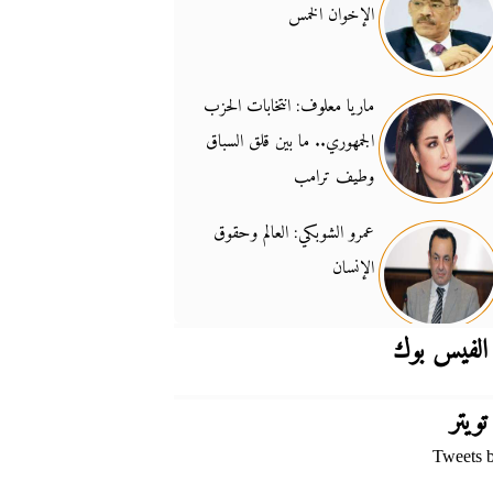
الإخوان الخمس
جدل السلاح والسيادة
14:46
ماريا معلوف: انتخابات الحزب
الجمهوري.. ما بين قلق السباق
وطيف ترامب
عمرو الشوبكي: العالم وحقوق
الإنسان
الفيس بوك
تويتر
Tweets 