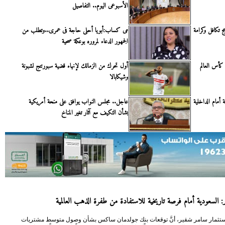
الأسبوعى اليوم.. التفاصيل
 تكافل وكرامة
مى كساب:أبويا أحلى حاجة فى عمرى..وتطلب من
الجمهور الدعاء لمروره بوعكة صحية
كأس العالم
أول تحرك من الزمالك لإنهاء قضية سبورتنج لشبونة
وشيكابالا
 أمام الداخلية
عاجل.. مجلس النواب يوافق على منحة أمريكية
بشأن التكيف مع آثار تغير المناخ
 السعودية أمام فرصة تاريخية للاستفادة من طفرة الذهب العالمية
 الاستثمار سامر شقير، أنَّ توقعات بنك جولدمان ساكس بشأن وصول متوسط مشتريات