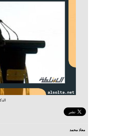
الدك
معاذ محمد