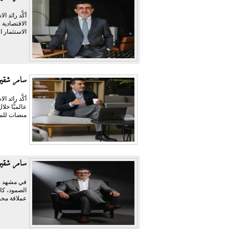
أكَّد رائد 
الاقتصادية 
الاستثمار ا
سامر شقير:
منصات للمر
سامر شقير 
في مشهد وص
الصمود، كا
عملاقة محمّ