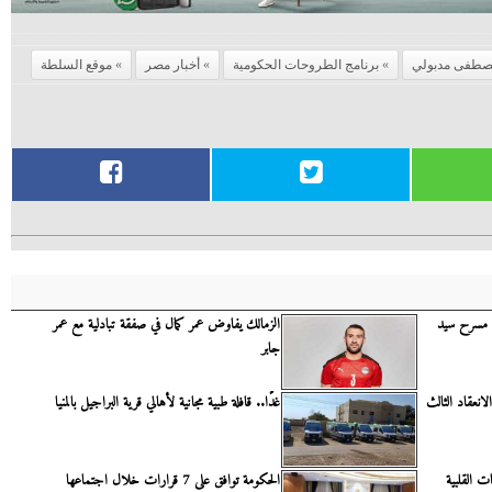
طفى مدبولي
برنامج الطروحات الحكومية
أخبار مصر
موقع السلطة
ى مسرح سيد
‏الزمالك يفاوض عمر كمال في صفقة تبادلية مع عمر
جابر
 الانعقاد الثالث
غدًا.. قافلة طبية مجانية لأهالي قرية البراجيل بالمنيا
ت القلبية
الحكومة توافق على 7 قرارات خلال اجتماعها