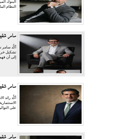
النظام الما
سامر شقير
أكَّد سامر 
تشكيل خريط
إلى أن فهم 
سامر شقير:
أكَّد رائد 
الاستثماري
على التوالي
سامر شقير: