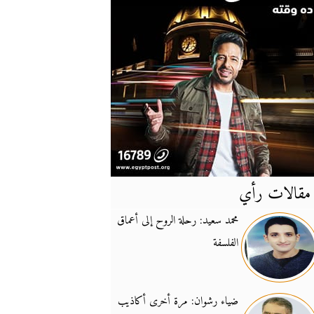
مقالات رأي
آخر
الأخبار
محمد سعيد: رحلة الروح إلى أعماق
الفلسفة
يونيفيل تؤكد دعمها ل
14:24
نائب لبناني: على إير
19:50
ضياء رشوان: مرة أخرى أكاذيب
تزايد نفوذ تنظيم فرس
16:32