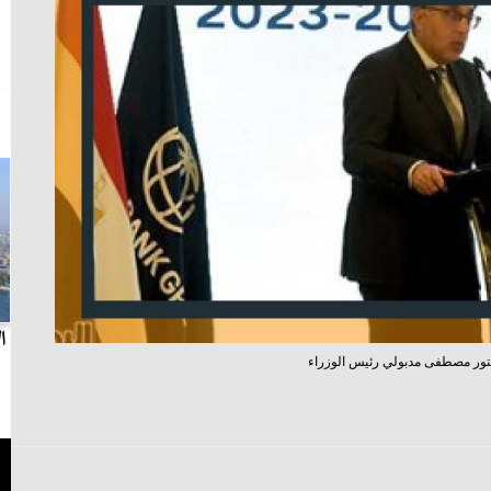
بث مباشر.. مباراة الزمالك وسيراميكا كليوباترا في
ا
تور مصطفى مدبولي رئيس الوزراء
الدوري