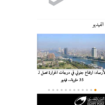
الفيديو
لأرصاد: ارتفاع جنوني في درجات الحرارة تصل لـ
بث مباشر.. مشاهدة مبارا
35 مئوية.. فيديو
الدوري ا