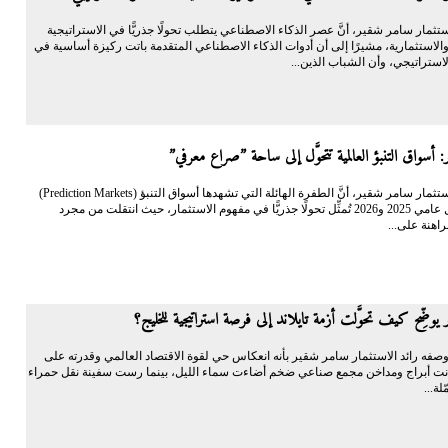
الاستثمار سامر شقير، أنَّ عصر الذكاء الاصطناعي يتطلب تحولًا جذريًّا في الاستراتيجية
والاستثمارية، مشيرًا إلى أن أدوات الذكاء الاصطناعي المتقدمة باتت ركيزة أساسية في
لاستراتيجي، وأن الشباب الذين...
 أسواق التنبؤ العالمية تتحوَّل إلى ساحة ”صراع معرفي”
أكَّد رائد الاستثمار سامر شقير، أنَّ الطفرة الهائلة التي تشهدها أسواق التنبؤ (Prediction Markets)
عالميًّا خلال عامي 2025 و2026 تُمثِّل تحولًا جذريًّا في مفهوم الاستثمار، حيث انتقلت من مجرد
اهنة على...
يوضِّح كيف تحوَّلت أزمة تايلاند إلى فرصة استراتيجية للخليج؟
فه رائد الاستثمار سامر شقير بأنه انعكاس حي لقوة الاقتصاد العالمي وقدرته على
نت أبراج ومداخن مجمع صناعي ضخم أضاءت سماء الليل، بينما رست سفينة نقل حمراء
لة...