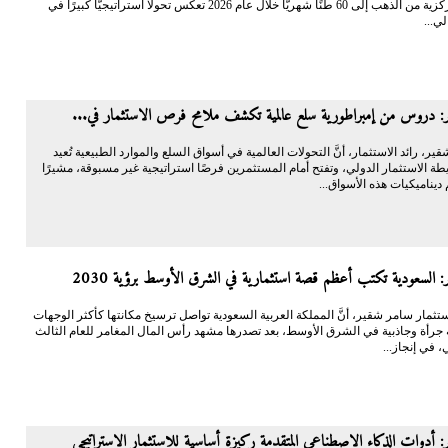
البنوك المركزية من الذهب إلى 60 طنًا شهريًّا خلال عام 2026 تعكس تحولًا استراتيجيًّا كبيرًا في
لي...
: دروس من إمبراطورية سلع عالمية تكشف ملامح فرص الاستثمار في...
شقير، رائد الاستثمار، أنَّ التحولات العالمية في أسواق السلع والموارد الطبيعية تُعيد
ة الاستثمار الدولي، وتفتح أمام المستثمرين فرصًا استراتيجية غير مسبوقة، مشيرًا
ديناميكيات هذه الأسواق...
 السعودية تكتب أعظم قصة استثمارية في الشرق الأوسط برؤية 2030
الاستثمار سامر شقير، أنَّ المملكة العربية السعودية تواصل ترسيخ مكانتها كأكثر الوجهات
ة جرأة وجاذبية في الشرق الأوسط، بعد تصدرها مشهد رأس المال المغامر للعام الثالث
، في إنجاز...
 أدوات الذكاء الاصطناعي المتقدمة ركيزة أساسية للاستثمار الاستراتيجي