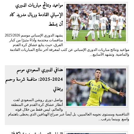
مواعيد ونتائج مباريات الدوري
الإسباني القادمة وريال مدريد كاد
أن يسقط
يشهد الدوري الإسباني موسم 2025/2026
منافسات محتدمة وأداءً مثيرًا من كبار
الفرق، حيث يتابع عشاق كرة القدم
مواعيد ونتائج مباريات الدوري الإسباني عن كثب لمعرفة آخر نتائج المباريات القادمة
والماضية. وتشهد الأسابيع...
هدافي الدوري السعودي موسم
2024-2025: منافسة شرسة وحسم
برتغالي
يواصل دوري روشن السعودي لفت
أنظار عشاق كرة القدم في المنطقة
والعالم، ليس فقط من خلال قوته
التنافسية ومستوى نجومه العالميين، بل أيضاً عبر صراع الهدافين الذي يحظى باهتمام
واسع. وبينما يترقب...