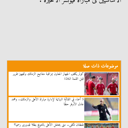
الأساسيين فى مباراة فيوتشر الأخيرة .
موضوعات ذات صلة
كولر يكلف الجهاز المعاون بمراقبة مفاتيح الزمالك وتجهيز تقرير
قبل القمة الـ126
5 أسماء في القائمة النهائية لإدارة مباراة الأهلى والزمالك.. ومحمد
عادل الأوفر حظًا
نقطتان تكفى.. متى يحتفل الأهلى بالتتويج بطلا للدورى رسميا؟