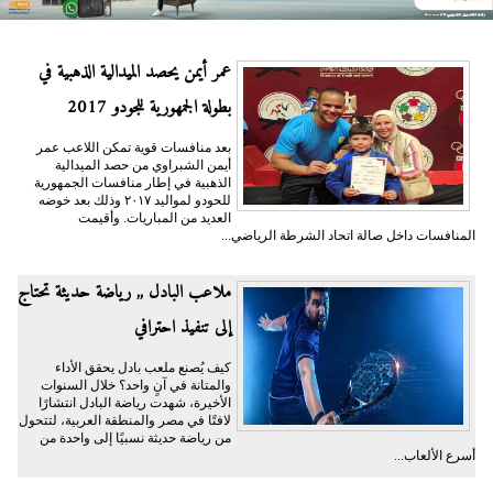
عمر أيمن يحصد الميدالية الذهبية في
بطولة الجمهورية للجودو 2017
بعد منافسات قوية تمكن اللاعب عمر
أيمن الشبراوي من حصد الميدالية
الذهبية في إطار منافسات الجمهورية
للحودو لمواليد ٢٠١٧ وذلك بعد خوضه
العديد من المباريات. وأقيمت
المنافسات داخل صالة اتحاد الشرطة الرياضي...
ملاعب البادل ,, رياضة حديثة تحتاج
إلى تنفيذ احترافي
كيف يُصنع ملعب بادل يحقق الأداء
والمتانة في آنٍ واحد؟ خلال السنوات
الأخيرة، شهدت رياضة البادل انتشارًا
لافتًا في مصر والمنطقة العربية، لتتحول
من رياضة حديثة نسبيًا إلى واحدة من
أسرع الألعاب...