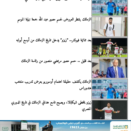
الزمالك ينتظر العروض لحسم مصير عبد الله جمعة نهاية الموسم
بعد ثنائية فيوتشر.. ”زيزو” يدخل تاريخ الزمالك من أوسع أبوابه
بعد قليل .. حسم مصير مرتضي منصور من رئاسة الزمالك
الزمالك يكشف حقيقة اهتمام أوسوريو بعرض تدريب منتخب
هندوراس
زيزو يتخطى شيكابالا، ويصبح تاسع هدافي الزمالك في تاريخ الدوري
المصري