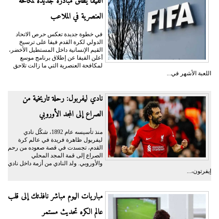
الفيفا يطلق مبادرة جديدة لمكافحة
العنصرية في الملاعب
في خطوة جديدة تعكس حرص الاتحاد
الدولي لكرة القدم فيفا على ترسيخ
القيم الإنسانية داخل المستطيل الأخضر،
أعلن الفيفا عن إطلاق برنامج موسع
لمكافحة العنصرية التي ما زالت تلاحق
اللعبة الأشهر في...
نادي ليفربول: رحلة تاريخية من
الصراع إلى المجد الأوروبي
منذ تأسيسه عام 1892، شكّل نادي
ليفربول ظاهرة فريدة في عالم كرة
القدم، تجسدت في قصة صعوده من رحم
الصراع إلى قمة المجد المحلي
والأوروبي. ولد النادي من أزمة داخل نادي
إيفرتون،...
مباريات اليوم مباشر نافذتك إلى قلب
عالم الكره تحديث مستمر