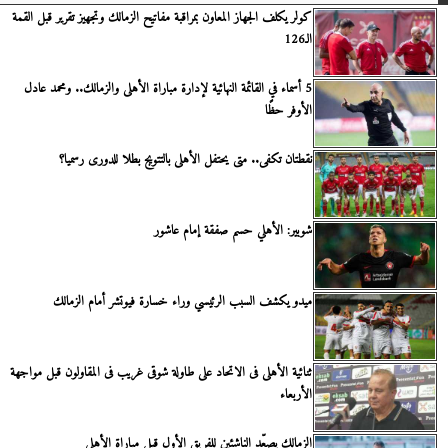
كولر يكلف الجهاز المعاون بمراقبة مفاتيح الزمالك وتجهيز تقرير قبل القمة
الـ126
5 أسماء في القائمة النهائية لإدارة مباراة الأهلى والزمالك.. ومحمد عادل
الأوفر حظًا
نقطتان تكفى.. متى يحتفل الأهلى بالتتويج بطلا للدورى رسميا؟
شوبير: الأهلي حسم صفقة إمام عاشور
ميدو يكشف السبب الرئيسي وراء خسارة فيوتشر أمام الزمالك
ثنائية الأهلى فى الاتحاد على طاولة شوقى غريب فى المقاولون قبل مواجهة
الأربعاء
الزمالك يصعّد الناشئين للفريق الأول قبل مباراة الأهلي