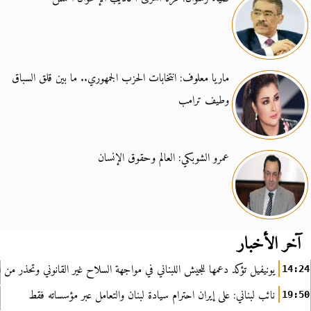
ماريا معلوف: انتخابات الحزب الجمهوري.. ما بين قلق السباق
وطيف ترامب
عمرو الشوبكي: العالم وحقوق الإنسان
آخر الأخبار
يونيفيل تؤكد دعمها للجيش اللبناني في مواجهة السلاح غير القانوني وتحذر من ا
14:24
نائب لبناني: على إيران احترام سيادة لبنان والتعامل عبر مؤسساته فقط
19:50