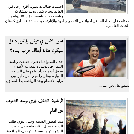
اختتمت فعاليات بطولة أقوى رجل في
العالم بنجاح كبير، وذلك بمشاركة
رياضية دولية واسعة ضمّت 18 دولة من
مختلف قارات العالم، في أجواء من التحدي والقوة والإثارة، حيث استضافت أوزبكستان
الحدث العالمي،...
تطور التنس في تونس والمغرب: هل
سيكون هناك أبطال عرب جدد؟
خلال السنوات الأخيرة، خطفت رياضة
التنس في تونس والمغرب الأضواء،
بفضل أسماء بدأت تلمع على الساحة
الدولية، وعلى رأسهم أُنس جابر. ومع
تزايد الاهتمام بهذه الرياضة، بدأ التساؤل
يطفو: هل نحن على...
الرياضة: الشغف الذي يوحد الشعوب
عبر العالم
منذ العصور القديمة وحتى اليوم، ظلت
الرياضة تحتل مكانة خاصة في قلوب
البشر، كونها وسيلة للتواصل، المنافسة