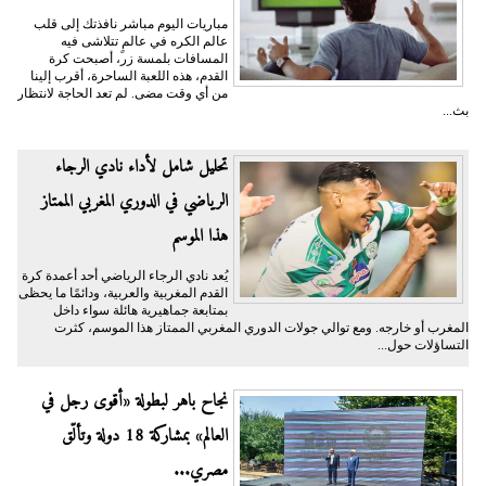
مباريات اليوم مباشر نافذتك إلى قلب
عالم الكره في عالمٍ تتلاشى فيه
المسافات بلمسة زر، أصبحت كرة
القدم، هذه اللعبة الساحرة، أقرب إلينا
من أي وقت مضى. لم تعد الحاجة لانتظار
بث...
تحليل شامل لأداء نادي الرجاء
الرياضي في الدوري المغربي الممتاز
هذا الموسم
يُعد نادي الرجاء الرياضي أحد أعمدة كرة
القدم المغربية والعربية، ودائمًا ما يحظى
بمتابعة جماهيرية هائلة سواء داخل
المغرب أو خارجه. ومع توالي جولات الدوري المغربي الممتاز هذا الموسم، كثرت
التساؤلات حول...
نجاح باهر لبطولة «أقوى رجل في
العالم» بمشاركة 18 دولة وتألّق
مصري...