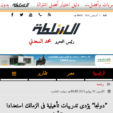
أفضل...
أفضل اشتراك IPTV بدون تقطيع 2026 – دليل المشاهد العصري
الجمعة
، 7 أغسطس 2026
04:15 صـ
محمد السعدني
رئيس التحرير
الرئيسية
مصر
تقارير
رياضة
الإثنين، 10 يوليو 2023
01:02 مـ
بتوقيت القاهرة
2023-07-10 13:02:59
”دونجا” يؤدى تدريبات تأهيلية فى الزمالك استعدادا