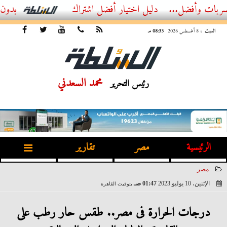
ل...
أفضل اشتراك IPTV بدون تقطيع 2026 – دليل المشاهد العصري
السبت
، 8 أغسطس 2026
08:33 مـ
محمد السعدني
رئيس التحرير
الرئيسية
مصر
تقارير
مصر
الإثنين، 10 يوليو 2023
01:47 صـ
بتوقيت القاهرة
2023-07-10 01:47:25
درجات الحرارة فى مصر.. طقس حار رطب على