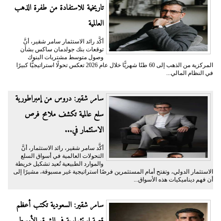
تاريخية للاستفادة من طفرة الذهب
العالمية
أكَّد رائد الاستثمار سامر شقير، أنَّ
توقعات بنك جولدمان ساكس بشأن
وصول متوسط مشتريات البنوك
المركزية من الذهب إلى 60 طنًا شهريًّا خلال عام 2026 تعكس تحولًا استراتيجيًّا كبيرًا
في النظام المالي...
سامر شقير: دروس من إمبراطورية
سلع عالمية تكشف ملامح فرص
الاستثمار في...
أكَّد سامر شقير، رائد الاستثمار، أنَّ
التحولات العالمية في أسواق السلع
والموارد الطبيعية تُعيد تشكيل خريطة
الاستثمار الدولي، وتفتح أمام المستثمرين فرصًا استراتيجية غير مسبوقة، مشيرًا إلى
أن فهم ديناميكيات هذه الأسواق...
سامر شقير: السعودية تكتب أعظم