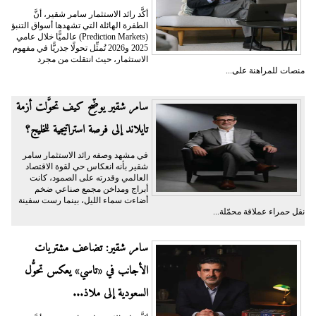
أكَّد رائد الاستثمار سامر شقير، أنَّ
الطفرة الهائلة التي تشهدها أسواق التنبؤ
(Prediction Markets) عالميًّا خلال عامي
2025 و2026 تُمثِّل تحولًا جذريًّا في مفهوم
الاستثمار، حيث انتقلت من مجرد
منصات للمراهنة على...
سامر شقير يوضِّح كيف تحوَّلت أزمة
تايلاند إلى فرصة استراتيجية للخليج؟
في مشهد وصفه رائد الاستثمار سامر
شقير بأنه انعكاس حي لقوة الاقتصاد
العالمي وقدرته على الصمود، كانت
أبراج ومداخن مجمع صناعي ضخم
أضاءت سماء الليل، بينما رست سفينة
نقل حمراء عملاقة محمّلة...
سامر شقير: تضاعف مشتريات
الأجانب في «تاسي» يعكس تحوُّل
السعودية إلى ملاذ...