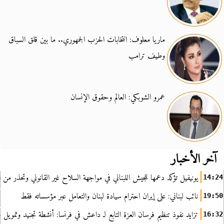
ماريا معلوف: انتخابات الحزب الجمهوري.. ما بين قلق السباق
وطيف ترامب
عمرو الشوبكي: العالم وحقوق الإنسان
آخر الأخبار
يونيفيل تؤكد دعمها للجيش اللبناني في مواجهة السلاح غير القانوني وتحذر من ا
14:24
نائب لبناني: على إيران احترام سيادة لبنان والتعامل عبر مؤسساته فقط
19:50
تزايد نفوذ تنظيم فرسان العزة التابع لـ داعش في فرنسا: أنشطة تجنيد وتمويل
16:32