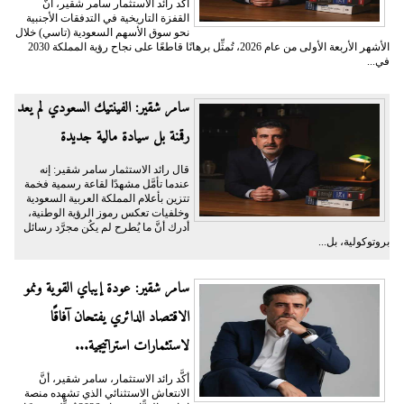
أكَّد رائد الاستثمار سامر شقير، أنَّ
القفزة التاريخية في التدفقات الأجنبية
نحو سوق الأسهم السعودية (تاسي) خلال
الأشهر الأربعة الأولى من عام 2026، تُمثِّل برهانًا قاطعًا على نجاح رؤية المملكة 2030
في...
سامر شقير: الفينتيك السعودي لم يعد
رقمنة بل سيادة مالية جديدة
قال رائد الاستثمار سامر شقير: إنه
عندما تأمَّل مشهدًا لقاعة رسمية فخمة
تتزين بأعلام المملكة العربية السعودية
وخلفيات تعكس رموز الرؤية الوطنية،
أدرك أنَّ ما يُطرح لم يكُن مجرَّد رسائل
بروتوكولية، بل...
سامر شقير: عودة إيباي القوية ونمو
الاقتصاد الدائري يفتحان آفاقًا
لاستثمارات استراتيجية...
أكَّد رائد الاستثمار، سامر شقير، أنَّ
الانتعاش الاستثنائي الذي تشهده منصة