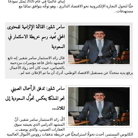
إيباي عالميًّا في عام 2026 يُمثِّل نموذجًا
حيًّا لتحول التجارة الإلكترونية نحو الاقتصاد الدائري ، وهو توجُّه يتوافق تمامًا مع
مستهدفات...
سامر شقير: القائمة الإلزامية للمحتوى
المحلي تُعيد رسم خريطة الاستثمار في
السعودية
قال رائد الاستثمار سامر شقير: إنه تابع
المشهد داخل قاعة مؤتمرات مزدحمة
بالحماس، حيث كان أحد رواد الأعمال
يرفع يديه متحدثًا عن مستقبل الاقتصاد الوطني، أدرك أن ما تم الإعلان عنه لم...
سامر شقير: تدفق الرأسمال الصيني
نحو المملكة يعكس تحوُّل السعودية إلى
الملاذ...
أكَّد رائد الاستثمار سامر شقير، أنَّ
المشهد الدرامي الذي يعيشه سوق
العقارات الصيني، والذي يوصف بـ
الكابوس المستمر، أحدث تحولًا استراتيجيًّا في خريطة تدفقات رؤوس الأموال العالمية