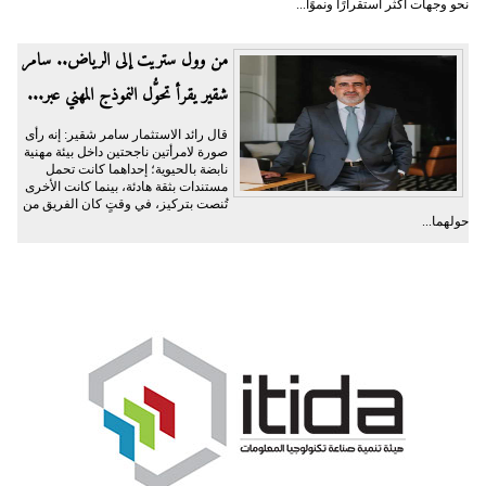
نحو وجهات أكثر استقرارًا ونموًا...
من وول ستريت إلى الرياض.. سامر
شقير يقرأ تحوُّل النموذج المهني عبر...
قال رائد الاستثمار سامر شقير: إنه رأى
صورة لامرأتين ناجحتين داخل بيئة مهنية
نابضة بالحيوية؛ إحداهما كانت تحمل
مستندات بثقة هادئة، بينما كانت الأخرى
تُنصت بتركيز، في وقتٍ كان الفريق من
حولهما...