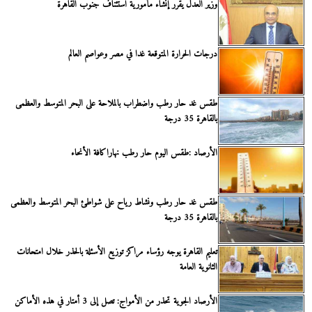
وزير العدل يقرر إنشاء مأمورية استئناف جنوب القاهرة
درجات الحرارة المتوقعة غدا في مصر وعواصم العالم
طقس غد حار رطب واضطراب بالملاحة على البحر المتوسط والعظمى
بالقاهرة 35 درجة
الأرصاد :طقس اليوم حار رطب نهاراكافة الأنحاء
طقس غد حار رطب ونشاط رياح على شواطئ البحر المتوسط والعظمى
بالقاهرة 35 درجة
تعليم القاهرة يوجه رؤساء مراكز توزيع الأسئلة بالحذر خلال امتحانات
الثانوية العامة
الأرصاد الجوية تحذر من الأمواج: تصل إلى 3 أمتار في هذه الأماكن