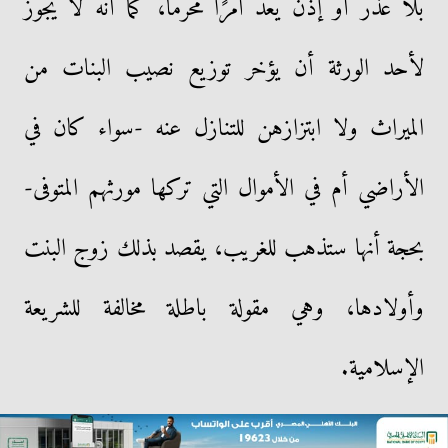
بلا عذر أو إذن يُعدُّ أمرًا محرَّمًا، كما أنه لا يجوز
لأحد الورثة أن يؤخر توزيع نصيب البنات من
الميراث ولا ابتزازهن للتنازل عنه -سواء كان في
الأراضي أم في الأموال التي تركها مورثهم المتوفى-
بحجة أنها ستذهب للغريب، يقصد بذلك زوج البنت
وأولادها، وهي مقولة باطلة مخالفة للشريعة
الإسلامية.