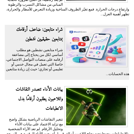
المباني من مشاكل التسرب والرطوبة
وارتفاع درجات الحرارة. فمع تغيّر الظروف المناخية وزيادة التعرض للأمطار والحرارة،
تظهر أهمية العزل...
شراء متابعين: ضاعف أرقامك
بمتابعين حقيقيين نشطين
شراء متابعين نشطين هو مطلب
أساسي لكل من يحتاج إلى مضاعفة
أرقامه على منصات التواصل الاجتماعي،
خاصةً التي تعمل في مجال خدمي أو
تعليمي أو تجاري؛ حيث إن زيادة متابعين
هذه الحسابات...
بيانات الأداء تتصدر النقاشات
واللاعبون يطلبون أرقامًا بدل
الانطباعات
تتغير النقاشات الرياضية بشكل واضح
مع تزايد الاعتماد على بيانات الأداء
وتحليل الأرقام. لم تعد الآراء الشخصية
والانطباعات وحدها تحدد نجاح اللاعبين أو الفرق، بل أصبحت الأدلة الرقمية هي المرجع