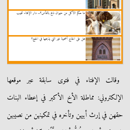
ما حكم الأكل من حيوان ذبح بالفأس؟.. دار الإفتاء تجيب
هل على الحاج أضحية غير التي يذبحها في الحج؟
وقالت الإفتاء في فتوى سابقة عبر موقعها
الإلكتروني: مماطلة الأخ الأكبر في إعطاء البنات
حقهن في إرث أبيهن وتأخره في تمكينهن من نصيبهن