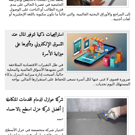
الجامعية في عصرنا الحالي على مدى
قدرة الطالب أو الباحث على الوصول
إلى المراجع والأوراق البحثية العالمية، والتي غالباً ما تكون مكتوبة باللغة الإنجليزية أو
لغات أجنبية...
​استراتيجيات ذكية لتوفير المال عند
التسوق الإلكتروني وتأثيرها على
ميزانية الأسرة
​في ظل التغيرات الاقتصادية المتلاحقة
التي تشهدها الأسواق العالمية والمحلية
حالياً، أصبحت إدارة ميزانية المنزل بذكاء
ضرورة قصوى لا غنى عنها لكل أسرة تسعى للحفاظ على استقرارها المالي. يواجه
المستهلك اليوم تحديات...
شركة عوازل الدمام للخدمات المتكاملة
| أفضل شركة عزل اسطح بالاحساء
-...
اختيار شركة متخصصة في عزل الأسطح
لم يعد رفاهية، بل أصبح ضرورة لحماية