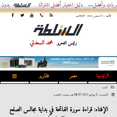
...
أفضل اشتراك IPTV بدون تقطيع 2026 – دليل المشاهد العصري
الأحد
، 9 أغسطس 2026
01:57 صـ
محمد السعدني
رئيس التحرير
الرئيسية
مصر
تقارير
لايت
السبت، 8 يوليو 2023
10:37 مـ
بتوقيت القاهرة
2023-07-08 22:37:22
الإفتاء: قراءة سورة الفاتحة في بداية مجالس الصلح