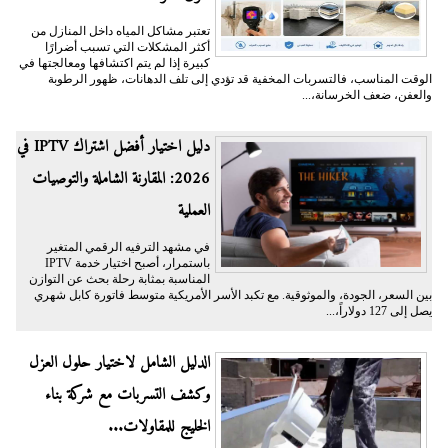
تعتبر مشاكل المياه داخل المنازل من
أكثر المشكلات التي تسبب أضرارًا
كبيرة إذا لم يتم اكتشافها ومعالجتها في
الوقت المناسب، فالتسربات المخفية قد تؤدي إلى تلف الدهانات، ظهور الرطوبة
والعفن، ضعف الخرسانة،...
دليل اختيار أفضل اشتراك IPTV في
2026: المقارنة الشاملة والتوصيات
العملية
في مشهد الترفيه الرقمي المتغير
باستمرار، أصبح اختيار خدمة IPTV
المناسبة بمثابة رحلة بحث عن التوازن
بين السعر، الجودة، والموثوقية. مع تكبد الأسر الأمريكية متوسط فاتورة كابل شهري
يصل إلى 127 دولاراً،...
الدليل الشامل لاختيار حلول العزل
وكشف التسربات مع شركة بناء
الخليج للمقاولات...