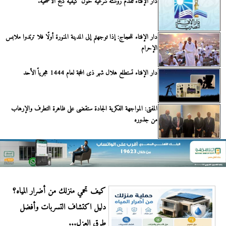
دار الإفتاء تقدم روشتة شرعية حول كيفية ذبح الأضحية.
دار الإفتاء للحجاج: إذا توجهتم إلى المدينة المنورة أولًا فلا ترتدوا ملابس
الإحرام
دار الإفتاء تستطلع هلال شهر ذى الحجة لعام 1444 هجرياً الأحد
المفتى: المواجهة الفكرية الجادة ستقضى على ظاهرة التطرف والإرهاب
من جذوره
كيف تحمي منزلك من أضرار المياه؟
دليل اكتشاف التسربات وأفضل
طرق العزل...