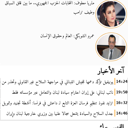
ماريا معلوف: انتخابات الحزب الجمهوري.. ما بين قلق السباق
وطيف ترامب
عمرو الشوبكي: العالم وحقوق الإنسان
آخر الأخبار
يونيفيل تؤكد دعمها للجيش اللبناني في مواجهة السلاح غير القانوني وتحذر من ا
14:24
نائب لبناني: على إيران احترام سيادة لبنان والتعامل عبر مؤسساته فقط
19:50
تزايد نفوذ تنظيم فرسان العزة التابع لـ داعش في فرنسا: أنشطة تجنيد وتمويل
16:32
جدل السلاح والسيادة يشعل سجالا علنيا بين وزيري خارجية لبنان وإيران
14:46
الفيس بوك