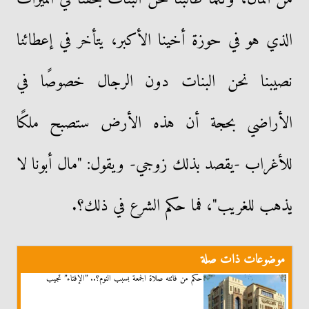
الذي هو في حوزة أخينا الأكبر، يتأخر في إعطائنا
نصيبنا نحن البنات دون الرجال خصوصًا في
الأراضي بحجة أن هذه الأرض ستصبح ملكًا
للأغراب -يقصد بذلك زوجي- ويقول: "مال أبونا لا
يذهب للغريب"، فما حكم الشرع في ذلك؟.
موضوعات ذات صلة
حكم من فاتته صلاة الجمعة بسبب النوم؟.. ”الإفتاء” تجيب