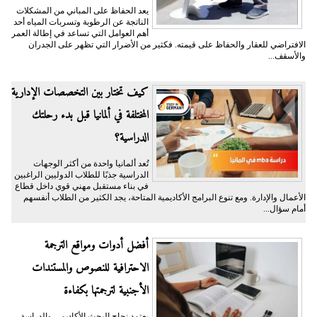
يعد الحفاظ على المباني من المشكلات
الناتجة عن الرطوبة وتسربات المياه أحد
أهم العوامل التي تساعد في إطالة العمر
الافتراضي للعقار والحفاظ على قيمته. فكثير من الأضرار التي تظهر على الجدران
والأسقف...
كيف تختار بين التخصصات الإدارية
المختلفة في ألمانيا قبل بدء رحلتك
الدراسية؟
تُعد ألمانيا واحدة من أكثر الوجهات
الدراسية جذبًا للطلاب الدوليين الراغبين
في بناء مستقبل مهني قوي داخل قطاع
الأعمال والإدارة. ومع تنوع البرامج الأكاديمية المتاحة، يجد الكثير من الطلاب أنفسهم
أمام سؤال...
أفضل أدوات ومواقع الترجمة
الاحترافية للنصوص والمستندات
الأجنبية لترجمتها بكفاءة
يعتمد نجاح البحث الأكاديمي والدراسة