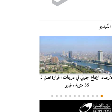
الفيديو
لأرصاد: ارتفاع جنوني في درجات الحرارة تصل لـ
بث مباشر.. مشاهدة مبارا
35 مئوية.. فيديو
الدوري ا