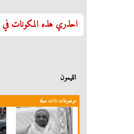
احذري هذه المكونات في ا
الليمون
موضوعات ذات صلة