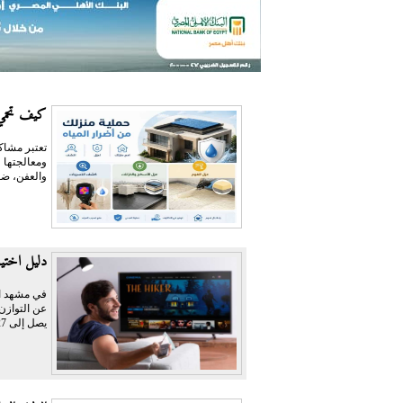
كيف تحمي 
تعتبر مشاكل
ومعالجتها 
والعفن، ضع
دليل اختيار أفضل اشتراك PTV
عن التوازن 
يصل إلى 127 دولاراً،...