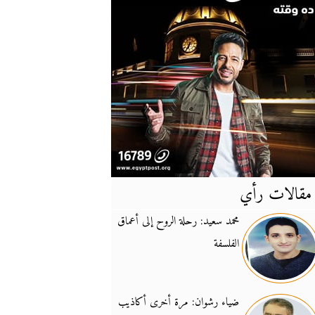
مقالات رأي
آخر
الأخبار
محمد سعيد: رحلة الروح إلى أعماق
الفلسفة
يونيفيل تؤكد دعمها ل
14:24
نائب لبناني: على إير
19:50
ضياء رشوان: مرة أخرى أكاذيب
تزايد نفوذ تنظيم فرس
16:32