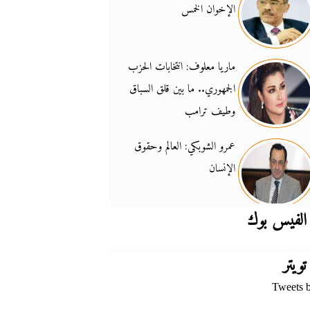
الإخوان الخمس
جدل السلاح والسيادة
14:46
ماريا معلوف: انتخابات الحزب
الجمهوري.. ما بين قلق السباق
وطيف ترامب
عمرو الشوبكي: العالم وحقوق
الإنسان
الفيس بوك
تويتر
Tweets 