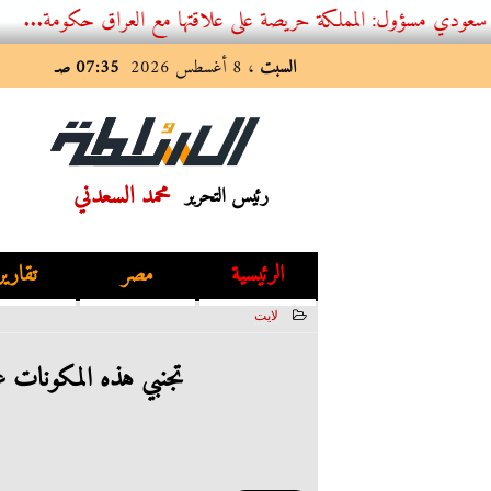
: المملكة حريصة على علاقتها مع العراق حكومة...
السبت
، 8 أغسطس 2026
07:35 صـ
محمد السعدني
رئيس التحرير
الرئيسية
مصر
تقارير
لايت
2023-07-07 12:32:26
تجنبي هذه المكونات ع