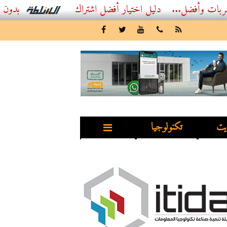
ل...
أفضل اشتراك IPTV بدون تقطيع 2026 – دليل المشاهد العصري
يت
تكنولوجيا