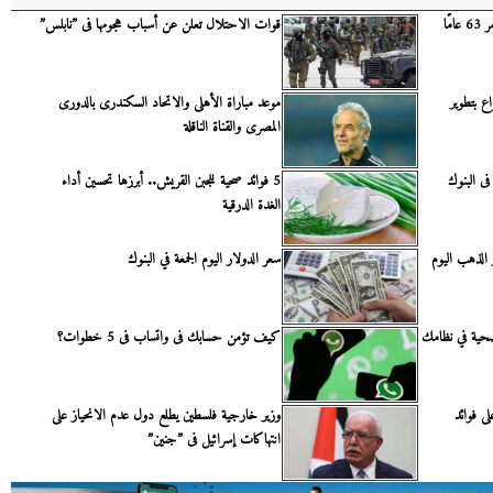
مًا
قوات الاحتلال تعلن عن أسباب هجومها فى ”نابلس”
اع بتطوير
موعد مباراة الأهلى والاتحاد السكندرى بالدورى
المصرى والقناة الناقلة
ر الدولار اليوم الجمعة 7-7-2023 فى البنوك
5 فوائد صحية للجبن القريش.. أبرزها تحسين أداء
الغدة الدرقية
ا.. أسعار الذهب اليوم
سعر الدولار اليوم الجمعة في البنوك
صحية في نظامك
كيف تؤمن حسابك فى واتساب فى 5 خطوات؟
ى فوائد
وزير خارجية فلسطين يطلع دول عدم الانحياز على
انتهاكات إسرائيل فى ”جنين”