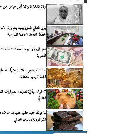
وفاة الفنانة العراقية أمل عباس عن عمر 63 عا
وزير التعليم العالى يوجه بضرورة الإسر
خطط المعاهد الخاصة الدراسية
سع
المصرية
عيار 21 يسجل 2261 جنيهً
الجمعة 7 يوليو 2023
7 طرق مبتكرة لتناول الخضراوات ال
الغذائي
لها فوائد صحية عقلية عديدة.. تعرف عل
الشوكولاتة في يومها العالمي