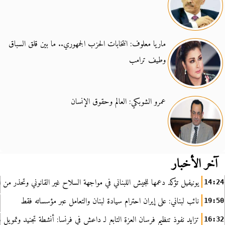
ماريا معلوف: انتخابات الحزب الجمهوري.. ما بين قلق السباق
وطيف ترامب
عمرو الشوبكي: العالم وحقوق الإنسان
آخر الأخبار
يونيفيل تؤكد دعمها للجيش اللبناني في مواجهة السلاح غير القانوني وتحذر من ا
14:24
نائب لبناني: على إيران احترام سيادة لبنان والتعامل عبر مؤسساته فقط
19:50
تزايد نفوذ تنظيم فرسان العزة التابع لـ داعش في فرنسا: أنشطة تجنيد وتمويل
16:32