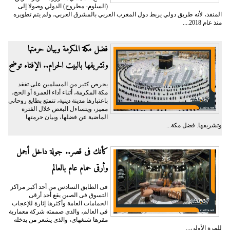
(السلوم- مطروح) الدولي وصولا إلى
المنفذ، لأنه طريق دولي يربط دول المغرب العربي بالمشرق العربي، ولم يتم تطويره
منذ عام 2018....
فضل مكة المكرمة وبيان حرمتها
وتشريفها بالبيت الحرام.. الإفتاء توضح
يحرص كثير من المسلمين على تفقد
مكة المكرمة، أثناء أداء العمرة أو الحج،
باعتبارها مدينة دينية، تتمتع بطابع روحاني
مميز، ويتساءل البعض خلال الفترة
الماضية عن فضلها، وبيان حرمتها
وتشريفها. فضل مكة...
كأنك فى قصر.. جولة داخل أجمل
وأرقى حمام عام بالعالم
فى الطابق السادس من أحد أكبر مراكز
التسوق فى الصين يقع أحد أرقى
الحمامات العامة وأكثرها إثارة للإعجاب
فى العالم، والذى صممته شركة معمارية
مقرها شنغهاى، والذى يشعر من يدخله
للمرة الأولى...