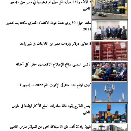
3 آلاف و537 سيارة نقل موتى تم ترخيصها في مصر حتى ديسمبر
الماضى
حامد جميل: 30 يونيو محطة عودة الاقتصاد المصرى لمكانته بعد تدهور
2011
8 ملايين دولار واردات مصر من الثلاجات فى شهر واحد
الرئيس السيسى: برنامج الإصلاح الاقتصادى حقق كل أهدافه
كيف ارتفع عدد مشتركى الإنترنت عام 2022 .. إنفوجراف
البصل الطازج يقود قائمة صادرات السلع الأكثر ارتفاعا فى مارس
الماضى
مليون و216 ألف طن الاستهلاك المحلى من السولار مارس الماضى