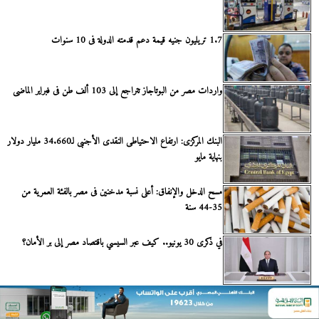
1.7 تريليون جنيه قيمة دعم قدمته الدولة فى 10 سنوات
واردات مصر من البوتاجاز تتراجع إلى 103 ألف طن فى فبراير الماضى
البنك المركزى: ارتفاع الاحتياطى النقدى الأجنبى لـ34.660 مليار دولار
بنهاية مايو
مسح الدخل والإنفاق: أعلى نسبة مدخنين فى مصر بالفئة العمرية من
35-44 سنة
في ذكرى 30 يونيو.. كيف عبر السيسي باقتصاد مصر إلى بر الأمان؟