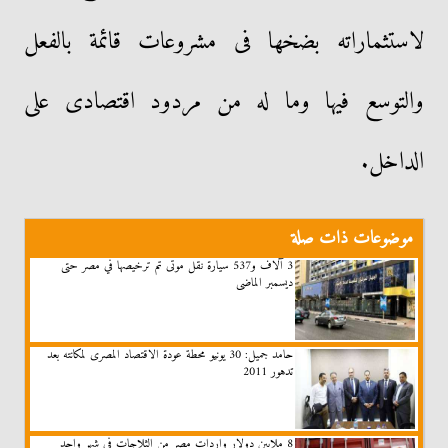
لاستثماراته بضخها فى مشروعات قائمة بالفعل
والتوسع فيها وما له من مردود اقتصادى على
الداخل.
موضوعات ذات صلة
3 آلاف و537 سيارة نقل موتى تم ترخيصها في مصر حتى
ديسمبر الماضى
حامد جميل: 30 يونيو محطة عودة الاقتصاد المصرى لمكانته بعد
تدهور 2011
8 ملايين دولار واردات مصر من الثلاجات فى شهر واحد