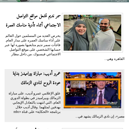
سمر نديم تشعل مواقع التواصل
الاجتماعي أثناء تأدية مناسك العمرة
يحرص العديد من المسلمين حول العالم
على أداء مناسك العمره على مدار العام.
فاجأت سمر نديم متابعيها بصوره لها عبر
حسابها الشخصي على موقع التواصل
الاجتماعي فيسبوك، من داخل مطار
القاهره وهي...
عمرو أديب: مباراة بيراميدز بداية
عودة الروح لنادي الزمالك
علق الإعلامي عمرو أديب، على مباراة
الزمالك وبيراميدز في بطولة الدوري
العام، التي انتهت بالتعادل الإيجابي
بهدفين لمثلهما. وقال أديب خلال
برنامجه «الحكاية» على قناة «mbc
مصر»، إن نادي الزمالك يشهد في...