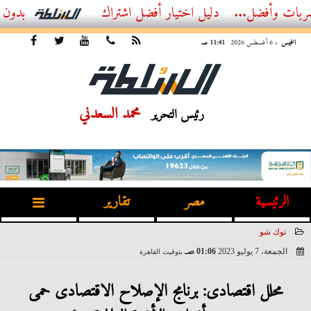
ل...
أفضل اشتراك IPTV بدون تقطيع 2026 – دليل المشاهد العصري
الخميس
، 6 أغسطس 2026
11:41 صـ
محمد السعدني
رئيس التحرير
الرئيسية
مصر
تقارير
توك شو
الجمعة، 7 يوليو 2023
01:06 صـ
بتوقيت القاهرة
2023-07-07 01:06:09
محلل اقتصادى: برنامج الإصلاح الاقتصادى حمى