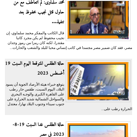
محمد سلماوى: لم أتعاطف مع مَن
حاول قتل نجيب محفوظ بعد
تنفيذ...
قال الكاتب والمفكر محمد سلماوي، إن
نجيب محفوظ لم يكن مجرد كاتبا
مقتدرا، لكنه كان رمزا من رموز وجدان
مصر، فقد كان ضمير مصر مجسدا في كاتب إنساني محبا للبلد والشعب والحارات...
حالة الطقس المتوقعة اليوم السبت 19
أغسطس 2023
يتوقع خبراء هيئة الأرصاد الجوية أن يسود
البلاد، اليوم السبت، طقس حار رطب
على القاهرة الكبرى والوجـه البحري
والسواحل الشمالية شديد الحرارة على
جنوب سيناء وجنوب البلاد نهارا، معتدل
الحرارة رطب على...
حالة الطقس غدا السبت 19-8-
2023 في مصر