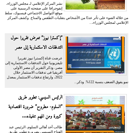
نشر المركز الإعلامي لـ مجلس الوزراء،
إنفوجرافا على صفحته الرسمية على
موقع التواصل الاجتماعي فيسبوك، سلط
من خلاله الضوء على تأثر عددًا من الأشخاص بتقلبات الطقس والمناخ. وكشف المركز
الإعلامي لمجلس الوزراء،...
”إكسترا نيوز” تعرض تقريرا حول
التدفقات الاستثمارية إلى مصر
عرضت قناة إكسترا نيوز تقريرا
تليفزيونيا حول التدفقات الاستثمارية إلى
مصر، وذكر التقرير أن مصر الأولى
أفريقيا فى تدفقات الاستثمار خلال
2022، وارتفاع تدفقات الاستثمار بمعدل
نمو يفوق الضعف بنسبة 122%. وذكر...
الرئيس السيسي: تطوير طريق
”السلوم- مطروح” ضرورة اقتصادية
كبيرة ومن المهم تنفيذه...
طالب أحد أهالي السلوم، الرئيس عبد
الفتاح السيسي بضرورة تطوير طريق