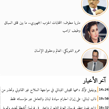
ماريا معلوف: انتخابات الحزب الجمهوري.. ما بين قلق السباق
وطيف ترامب
عمرو الشوبكي: العالم وحقوق الإنسان
آخر الأخبار
يونيفيل تؤكد دعمها للجيش اللبناني في مواجهة السلاح غير القانوني وتحذر من ا
14:24
نائب لبناني: على إيران احترام سيادة لبنان والتعامل عبر مؤسساته فقط
19:50
تزايد نفوذ تنظيم فرسان العزة التابع لـ داعش في فرنسا: أنشطة تجنيد وتمويل
16:32