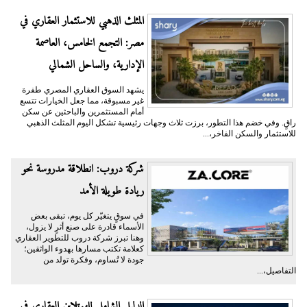
المثلث الذهبي للاستثمار العقاري في
مصر: التجمع الخامس، العاصمة
الإدارية، والساحل الشمالي
يشهد السوق العقاري المصري طفرة
غير مسبوقة، مما جعل الخيارات تتسع
أمام المستثمرين والباحثين عن سكن
راقٍ. وفي خضم هذا التطور، برزت ثلاث وجهات رئيسية تشكل اليوم المثلث الذهبي
للاستثمار والسكن الفاخر،...
شركة دروب: انطلاقة مدروسة نحو
ريادة طويلة الأمد
في سوقٍ يتغيّر كل يوم، تبقى بعض
الأسماء قادرة على صنع أثرٍ لا يزول،
وهنا تبرز شركة دروب للتطوير العقاري
كعلامة تكتب مسارها بهدوء الواثقين؛
جودة لا تُساوم، وفكرة تولد من
التفاصيل،...
الدليل الشامل للهوتلاين العقاري في