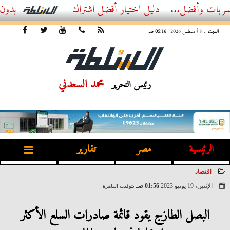
ضل...
أفضل اشتراك IPTV بدون تقطيع 2026 – دليل المشاهد العصري
السبت
، 8 أغسطس 2026
05:16 صـ
محمد السعدني
رئيس التحرير
الرئيسية
مصر
تقارير
اقتصاد
الإثنين، 19 يونيو 2023
01:56 صـ
بتوقيت القاهرة
2023-06-19 01:56:59
البصل الطازج يقود قائمة صادرات السلع الأكثر