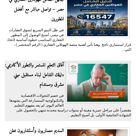
مصر – تواصل مباشر مع أفضل
المطورين
في ظل النمو السريع لسوق العقارات
في مصر، أصبح الوصول إلى المطور
العقاري المناسب خطوة أساسية لاتخاذ
قرار استثماري ناجح. وهنا تأتي أهمية منصة الهوتلاين العقاري ( الرقم المختصر ) ،
التي...
آفاق التعليم المستمر والتطور الأكاديمي:
دليلك الشامل لبناء مستقبل مهني
مشرق ومستدام
في خضم التحولات الاقتصادية
والتكنولوجية المتسارعة التي يشهدها
العالم اليوم، لم يعد مفهوم التعليم
مقتصراً على مراحل عمرية معينة أو سنوات دراسية محددة تنتهي بالحصول على
الشهادة الجامعية الأولى. بل أصبح التعليم...
السديم معماريون وأستشاريون تعلن