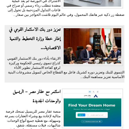
الاشتراك في البورصة لم يعد عملية
معقدة تتطلب رداء رسمي أو صراخ في
قاعات التداول المزدحمة بل تحول إلى
ضغطة زر ذكية عبر هاتفك المحمول، وفي عالم اليوم تلاشت الحواجز بين صغار...
تعزيز دور بنك الاستثمار القومي في
إطار خطة وزارة التخطيط والتنمية
الاقتصادية...
الارتقاء بأداء دور بنك الاستثمار القومي
كذراع تنموي رئيسي للحكومة وركيزة
لرفع كفاءة الاستثمار تطوير الأداء
التنموي للبنك وتعزيز دوره كشريك فاعل مع القطاع الخاص لتمويل مشروعات البنية
الأساسية تعزيز مساهمة البنك...
استثمر مع عقار مصر – الريسيل
والوحدات الجديدة
منصة عقار مصر للريسيل تمنحك فرصة
مثالية لإعادة بيع وشراء العقارات بسرعة
وسهولة، مع تغطية جميع أنواع الوحدات:
شاليهات، فيلات مستقلة، شقق،