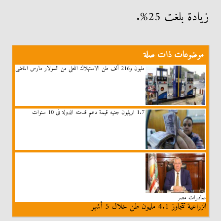
زيادة بلغت 25%.
موضوعات ذات صلة
مليون و216 ألف طن الاستهلاك المحلى من السولار مارس الماضى
1.7 تريليون جنيه قيمة دعم قدمته الدولة فى 10 سنوات
صادرات مصر
الزراعية تتجاوز 4.1 مليون طن خلال 5 أشهر