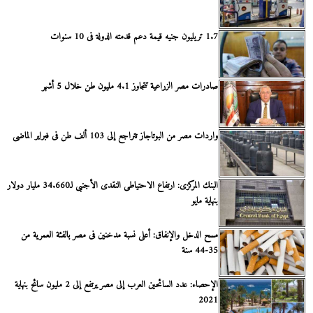
1.7 تريليون جنيه قيمة دعم قدمته الدولة فى 10 سنوات
صادرات مصر الزراعية تتجاوز 4.1 مليون طن خلال 5 أشهر
واردات مصر من البوتاجاز تتراجع إلى 103 ألف طن فى فبراير الماضى
البنك المركزى: ارتفاع الاحتياطى النقدى الأجنبى لـ34.660 مليار دولار
بنهاية مايو
مسح الدخل والإنفاق: أعلى نسبة مدخنين فى مصر بالفئة العمرية من
35-44 سنة
الإحصاء: عدد السائحين العرب إلى مصر يرتفع إلى 2 مليون سائح بنهاية
2021