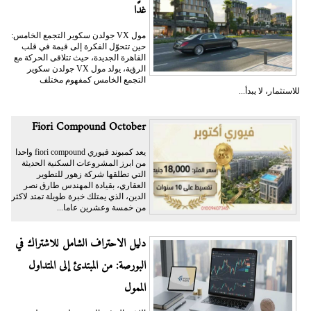
غدًا
مول VX جولدن سكوير التجمع الخامس:
حين تتحوّل الفكرة إلى قيمة في قلب
القاهرة الجديدة، حيث تتلاقى الحركة مع
الرؤية، يولد مول VX جولدن سكوير
التجمع الخامس كمفهوم مختلف
للاستثمار، لا يبدأ...
Fiori Compound October
يعد كمبوند فيوري fiori compound واحدا
من ابرز المشروعات السكنية الحديثة
التي تطلقها شركة زهور للتطوير
العقاري، بقيادة المهندس طارق نصر
الدين، الذي يمتلك خبرة طويلة تمتد لاكثر
من خمسة وعشرين عاما...
دليل الاحتراف الشامل للاشتراك في
البورصة: من المبتدئ إلى المتداول
الممول