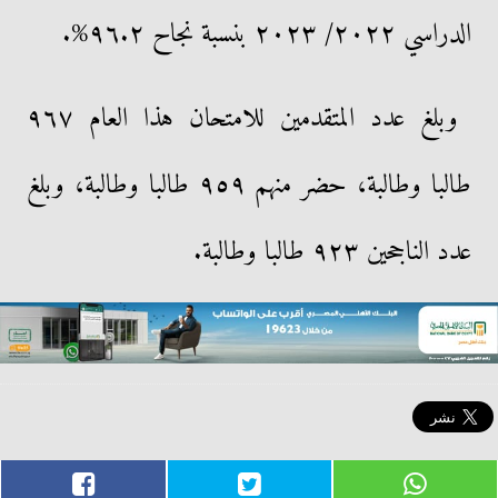
الدراسي ٢٠٢٢/ ٢٠٢٣ بنسبة نجاح ٩٦.٢%.
وبلغ عدد المتقدمين للامتحان هذا العام ٩٦٧
طالبا وطالبة، حضر منهم ٩٥٩ طالبا وطالبة، وبلغ
عدد الناجحين ٩٢٣ طالبا وطالبة.