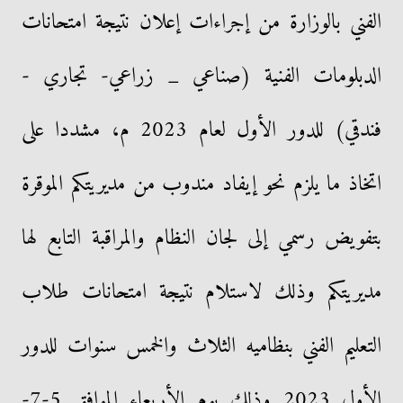
الفني بالوزارة من إجراءات إعلان نتيجة امتحانات
الدبلومات الفنية (صناعي _ زراعي- تجاري -
فندقي) للدور الأول لعام 2023 م، مشددا على
اتخاذ ما يلزم نحو إيفاد مندوب من مديريتكم الموقرة
بتفويض رسمي إلى لجان النظام والمراقبة التابع لها
مديريتكم وذلك لاستلام نتيجة امتحانات طلاب
التعليم الفني بنظاميه الثلاث والخمس سنوات للدور
الأول 2023 وذلك يوم الأربعاء الموافق 5-7-