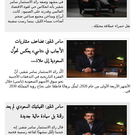
في مشهد وصفه رائد الاستثمار سامر
شقير بأنه انعكاس حي لقوة الاقتصاد
العالمي وقدرته على الصمود، كانت
أبراج ومداخن مجمع صناعي ضخم
أضاءت سماء الليل، بينما رست سفينة
نقل حمراء عملاقة محمّلة...
سامر شقير: تضاعف مشتريات
الأجانب في «تاسي» يعكس تحوُّل
السعودية إلى ملاذ...
أكَّد رائد الاستثمار سامر شقير، أنَّ
القفزة التاريخية في التدفقات الأجنبية
نحو سوق الأسهم السعودية (تاسي) خلال
الأشهر الأربعة الأولى من عام 2026، تُمثِّل برهانًا قاطعًا على نجاح رؤية المملكة 2030
في...
سامر شقير: الفينتيك السعودي لم يعد
رقمنة بل سيادة مالية جديدة
قال رائد الاستثمار سامر شقير: إنه
عندما تأمَّل مشهدًا لقاعة رسمية فخمة