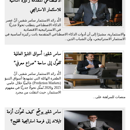
الاصطناعي المتقدمة ركيزة أساسية
للاستثمار الاستراتيجي
أكَّد رائد الاستثمار سامر شقير، أنَّ عصر
الذكاء الاصطناعي يتطلب تحولًا جذريًّا
في الاستراتيجية الاقتصادية
والاستثمارية، مشيرًا إلى أن أدوات الذكاء الاصطناعي المتقدمة باتت ركيزة أساسية في
الاستثمار الاستراتيجي، وأن الشباب الذين...
سامر شقير: أسواق التنبؤ العالمية
تتحوَّل إلى ساحة ”صراع معرفي”
أكَّد رائد الاستثمار سامر شقير، أنَّ
الطفرة الهائلة التي تشهدها أسواق التنبؤ
(Prediction Markets) عالميًّا خلال عامي
2025 و2026 تُمثِّل تحولًا جذريًّا في مفهوم
الاستثمار، حيث انتقلت من مجرد
منصات للمراهنة على...
سامر شقير يوضِّح كيف تحوَّلت أزمة
تايلاند إلى فرصة استراتيجية للخليج؟