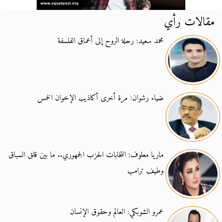
مقالات رأي
محمد سعيد: رحلة الروح إلى أعماق الفلسفة
ضياء رشوان: مرة أخرى أكاذيب الإخوان الخمس
ماريا معلوف: انتخابات الحزب الجمهوري.. ما بين قلق السباق
وطيف ترامب
عمرو الشوبكي: العالم وحقوق الإنسان