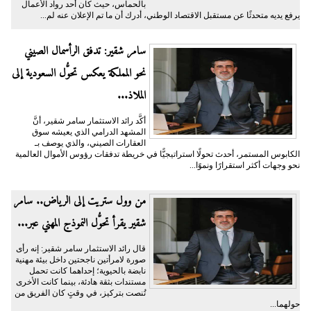
بالحماس، حيث كان أحد رواد الأعمال
يرفع يديه متحدثًا عن مستقبل الاقتصاد الوطني، أدرك أن ما تم الإعلان عنه لم...
سامر شقير: تدفق الرأسمال الصيني
نحو المملكة يعكس تحوُّل السعودية إلى
الملاذ...
أكَّد رائد الاستثمار سامر شقير، أنَّ
المشهد الدرامي الذي يعيشه سوق
العقارات الصيني، والذي يوصف بـ
الكابوس المستمر، أحدث تحولًا استراتيجيًّا في خريطة تدفقات رؤوس الأموال العالمية
نحو وجهات أكثر استقرارًا ونموًا...
من وول ستريت إلى الرياض.. سامر
شقير يقرأ تحوُّل النموذج المهني عبر...
قال رائد الاستثمار سامر شقير: إنه رأى
صورة لامرأتين ناجحتين داخل بيئة مهنية
نابضة بالحيوية؛ إحداهما كانت تحمل
مستندات بثقة هادئة، بينما كانت الأخرى
تُنصت بتركيز، في وقتٍ كان الفريق من
حولهما...