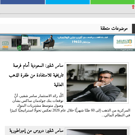
⇧
موضوعات متعلقة
سامر شقير: السعودية أمام فرصة
تاريخية للاستفادة من طفرة الذهب
العالمية
أكَّد رائد الاستثمار سامر شقير، أنَّ
توقعات بنك جولدمان ساكس بشأن
وصول متوسط مشتريات البنوك
المركزية من الذهب إلى 60 طنًا شهريًّا خلال عام 2026 تعكس تحولًا استراتيجيًّا كبيرًا
في النظام المالي...
سامر شقير: دروس من إمبراطورية