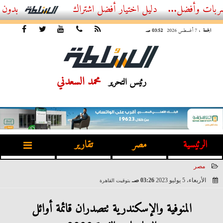
ضل...
أفضل اشتراك IPTV بدون تقطيع 2026 – دليل المشاهد العصري
الجمعة
، 7 أغسطس 2026
03:52 صـ
محمد السعدني
رئيس التحرير
الرئيسية
مصر
تقارير
مصر
الأربعاء، 5 يوليو 2023
03:26 صـ
بتوقيت القاهرة
2023-07-05 03:26:55
المنوفية والإسكندرية تتصدران قائمة أوائل