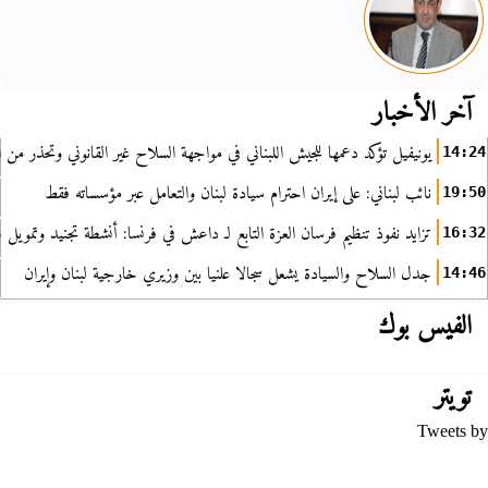
آخر الأخبار
يونيفيل تؤكد دعمها للجيش اللبناني في مواجهة السلاح غير القانوني وتحذر من ا
14:24
نائب لبناني: على إيران احترام سيادة لبنان والتعامل عبر مؤسساته فقط
19:50
تزايد نفوذ تنظيم فرسان العزة التابع لـ داعش في فرنسا: أنشطة تجنيد وتمويل
16:32
جدل السلاح والسيادة يشعل سجالا علنيا بين وزيري خارجية لبنان وإيران
14:46
الفيس بوك
تويتر
Tweets by