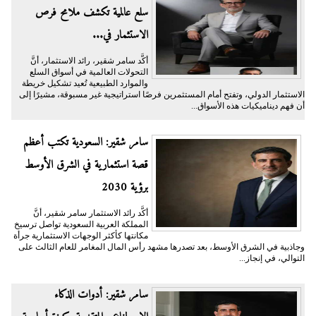
سلع عالمية تكشف ملامح فرص
الاستثمار في...
أكَّد سامر شقير، رائد الاستثمار، أنَّ
التحولات العالمية في أسواق السلع
والموارد الطبيعية تُعيد تشكيل خريطة
الاستثمار الدولي، وتفتح أمام المستثمرين فرصًا استراتيجية غير مسبوقة، مشيرًا إلى
أن فهم ديناميكيات هذه الأسواق...
سامر شقير: السعودية تكتب أعظم
قصة استثمارية في الشرق الأوسط
برؤية 2030
أكَّد رائد الاستثمار سامر شقير، أنَّ
المملكة العربية السعودية تواصل ترسيخ
مكانتها كأكثر الوجهات الاستثمارية جرأة
وجاذبية في الشرق الأوسط، بعد تصدرها مشهد رأس المال المغامر للعام الثالث على
التوالي، في إنجاز...
سامر شقير: أدوات الذكاء