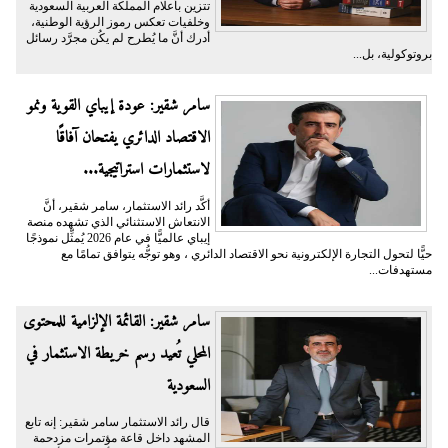
تتزين بأعلام المملكة العربية السعودية
وخلفيات تعكس رموز الرؤية الوطنية،
أدرك أنَّ ما يُطرح لم يكُن مجرَّد رسائل
بروتوكولية، بل...
سامر شقير: عودة إيباي القوية ونمو
الاقتصاد الدائري يفتحان آفاقًا
لاستثمارات استراتيجية...
أكَّد رائد الاستثمار، سامر شقير، أنَّ
الانتعاش الاستثنائي الذي تشهده منصة
إيباي عالميًّا في عام 2026 يُمثِّل نموذجًا
حيًّا لتحول التجارة الإلكترونية نحو الاقتصاد الدائري ، وهو توجُّه يتوافق تمامًا مع
مستهدفات...
سامر شقير: القائمة الإلزامية للمحتوى
المحلي تُعيد رسم خريطة الاستثمار في
السعودية
قال رائد الاستثمار سامر شقير: إنه تابع
المشهد داخل قاعة مؤتمرات مزدحمة